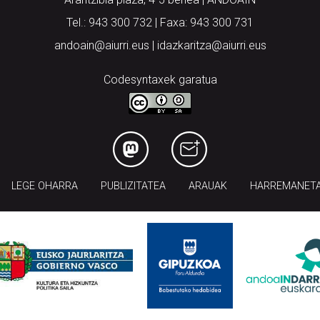
Tel.: 943 300 732 | Faxa: 943 300 731
andoain@aiurri.eus | idazkaritza@aiurri.eus
Codesyntaxek garatua
LEGE OHARRA
PUBLIZITATEA
ARAUAK
HARREMANET