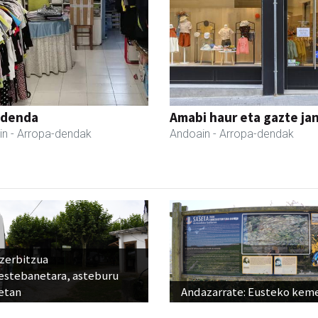
 denda
Amabi haur eta gazte ja
in
- Arropa-dendak
Andoain
- Arropa-dendak
 zerbitzua
estebanetara, asteburu
etan
Andazarrate: Eusteko kem