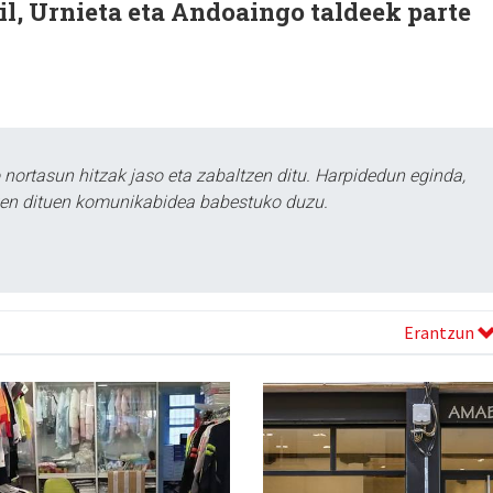
l, Urnieta eta Andoaingo taldeek parte
ortasun hitzak jaso eta zabaltzen ditu. Harpidedun eginda,
tzen dituen komunikabidea babestuko duzu.
Erantzun