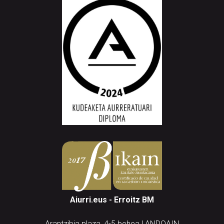
Aiurri.eus - Erroitz BM
Arantzibia plaza, 4-5 behea | ANDOAIN