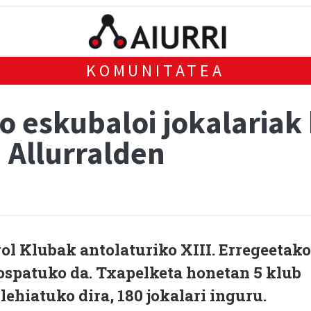
KOMUNITATEA
o eskubaloi jokalariak 
 Allurralden
ol Klubak antolaturiko XIII. Erregeetako
ospatuko da. Txapelketa honetan 5 klub
lehiatuko dira, 180 jokalari inguru.