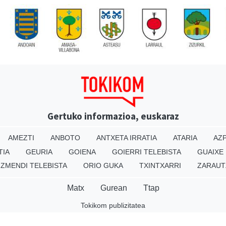
Gertuko informazioa, euskaraz
AMEZTI
ANBOTO
ANTXETA IRRATIA
ATARIA
AZP
TIA
GEURIA
GOIENA
GOIERRI TELEBISTA
GUAIXE
IZMENDI TELEBISTA
ORIO GUKA
TXINTXARRI
ZARAUT
Matx
Gurean
Ttap
Tokikom publizitatea
v16.25.0