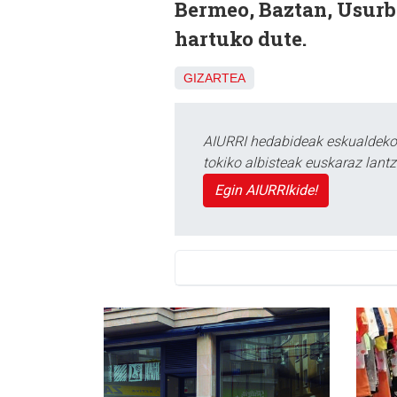
Bermeo, Baztan, Usurbi
hartuko dute.
GIZARTEA
AIURRI hedabideak eskualdeko n
tokiko albisteak euskaraz lan
Egin AIURRIkide!