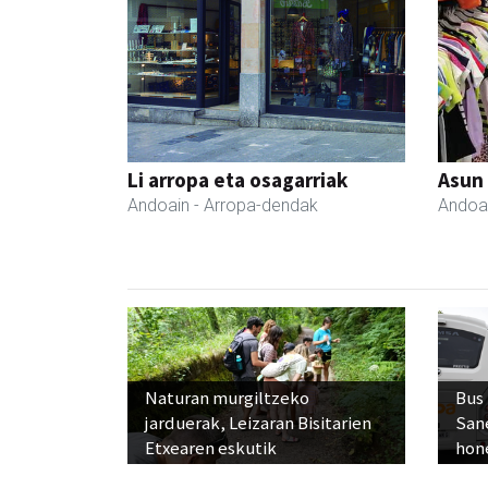
Li arropa eta osagarriak
Asun
Andoain
- Arropa-dendak
Andoa
Naturan murgiltzeko
Bus
jarduerak, Leizaran Bisitarien
San
Etxearen eskutik
hon