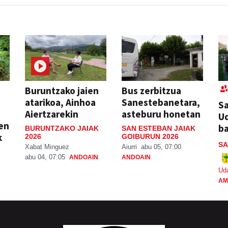
Buruntzako jaien
Bus zerbitzua
atarikoa, Ainhoa
Sanestebanetara,
Sa
Aiertzarekin
asteburu honetan
Ud
ien
ba
BURUNTZAKO JAIAK
SAN ESTEBAN JAIAK
k
2026
GOIBURUN 2026
SA
Xabat Minguez
Aiurri
abu 05, 07:00
abu 04, 07:05
ANDOAIN
ANDOAIN
Ud
AM