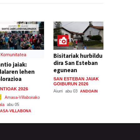
Bisitariak hurbildu
Komunitatea
dira San Esteban
ntio jaiak:
egunean
alaren lehen
lorazioa
SAN ESTEBAN JAIAK
GOIBURUN 2026
NTIOAK 2026
Aiurri
abu 03
ANDOAIN
Amasa-Villabonako
ala
abu 05
ASA-VILLABONA