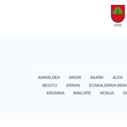
AIARALDEA
AIKOR
AIURRI
ALEA
BEGITU
ERRAN
EUSKALERRIA IRRA
KRONIKA
MAILOPE
NOAUA
O