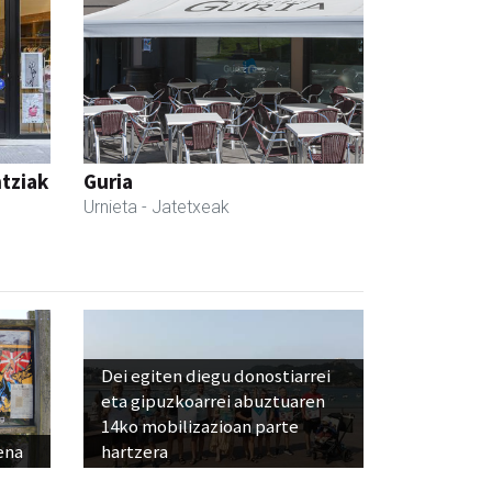
ntziak
Guria
Urnieta
- Jatetxeak
Dei egiten diegu donostiarrei
eta gipuzkoarrei abuztuaren
14ko mobilizazioan parte
ena
hartzera