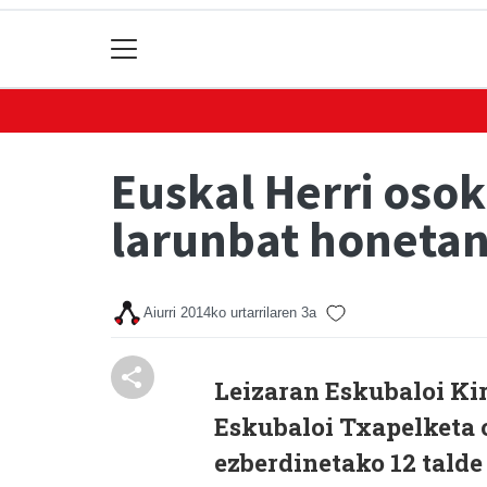
Euskal Herri osok
larunbat honetan
Aiurri
2014ko urtarrilaren 3a
Leizaran Eskubaloi Kir
Eskubaloi Txapelketa 
ezberdinetako 12 talde 