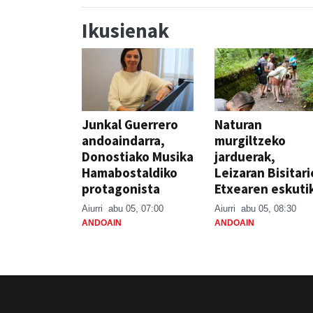
Ikusienak
Junkal Guerrero
Naturan
andoaindarra,
murgiltzeko
Donostiako Musika
jarduerak,
Hamabostaldiko
Leizaran Bisitar
protagonista
Etxearen eskuti
Aiurri
abu 05, 07:00
Aiurri
abu 05, 08:30
ANDOAIN
ANDOAIN