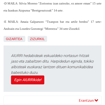
-D MAILA: Silvia Moreno “Zoriontsu izan zaitezke, ez amore eman” 15 urte
eta Izaskun Aizpurua “Berrigesutxoak” 14 urte.
-E MAILA: Amaia Galparsoro “Txanpon bat eta artile berdea” 17 urte-
Andoain eta Lourdes Gorostegi “Mirentxu” 34 urte-Zizurkil.
GIZARTEA
ZIZURKIL
AIURRI hedabideak eskualdeko nortasun hitzak
jaso eta zabaltzen ditu. Harpidedun eginda, tokiko
albisteak euskaraz lantzen dituen komunikabidea
babestuko duzu.
Egin AIURRIkide!
Erantzun