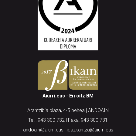
Aiurri.eus - Erroitz BM
Arantzibia plaza, 4-5 behea | ANDOAIN
Tel.: 943 300 732 | Faxa: 943 300 731
andoain@aiurri.eus | idazkaritza@aiurri.eus
Codesyntaxek garatua