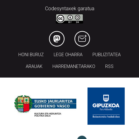
HONI BURUZ
LEGE OHARRA
PUBLIZITATEA
ARAUAK
HARREMANETARAKO
RSS