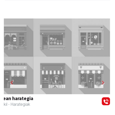
Previous
Next
Zubimusu Ikastola
Zizurkil
- Hezkuntza