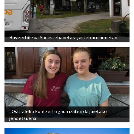
Bus zerbitzua Sanestebanetara, asteburu honetan
"Ostiraleko kontzertu gaua izaten da jaietako
jendetsuena"