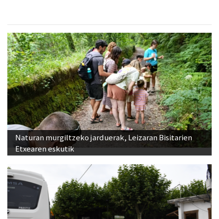
Naturan murgiltzeko jarduerak, Leizaran Bisitarien
Etxearen eskutik