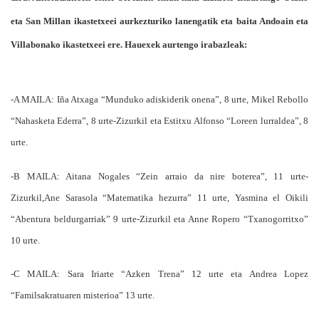
eta San Millan ikastetxeei aurkezturiko lanengatik eta baita Andoain eta
Villabonako ikastetxeei ere. Hauexek aurtengo irabazleak:
-A MAILA: Iña Atxaga “Munduko adiskiderik onena”, 8 urte, Mikel Rebollo
“Nahasketa Ederra”, 8 urte-Zizurkil eta Estitxu Alfonso “Loreen lurraldea”, 8
urte.
-B MAILA: Aitana Nogales “Zein arraio da nire boterea”, 11 urte-
Zizurkil,Ane Sarasola “Matematika hezurra” 11 urte, Yasmina el Oikili
“Abentura beldurgarriak” 9 urte-Zizurkil eta Anne Ropero “Txanogorritxo”
10 urte.
-C MAILA: Sara Iriarte “Azken Trena” 12 urte eta Andrea Lopez
“Familsakratuaren misterioa” 13 urte.