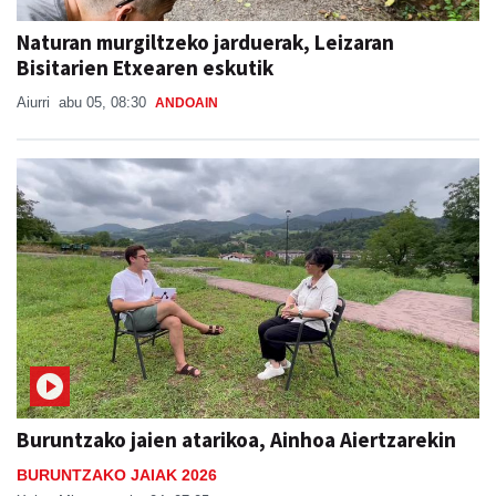
Bisitarien Etxearen eskutik
Aiurri
abu 05, 08:30
ANDOAIN
Buruntzako jaien atarikoa, Ainhoa Aiertzarekin
BURUNTZAKO JAIAK 2026
Xabat Minguez
abu 04, 07:05
ANDOAIN