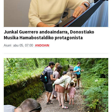
Junkal Guerrero andoaindarra, Donostiako
Musika Hamabostaldiko protagonista
Aiurri
abu 05, 07:00
ANDOAIN
Naturan murgiltzeko jarduerak, Leizaran