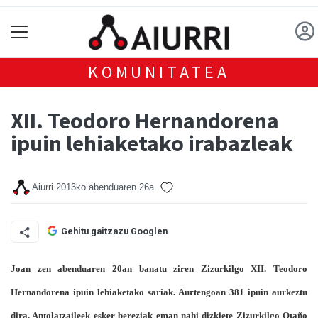
KOMUNITATEA
XII. Teodoro Hernandorena
ipuin lehiaketako irabazleak
Aiurri
2013ko abenduaren 26a
Gehitu gaitzazu Googlen
Joan zen abenduaren 20an banatu ziren Zizurkilgo XII. Teodoro
Hernandorena ipuin lehiaketako sariak. Aurtengoan
381
ipuin aurkeztu
dira. Antolatzaileek esker bereziak eman nahi dizkiete Zizurkilgo Otaño