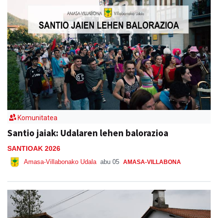
Komunitatea
Santio jaiak: Udalaren lehen balorazioa
SANTIOAK 2026
Amasa-Villabonako Udala
abu 05
AMASA-VILLABONA