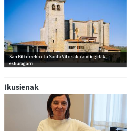
San Bittorreko eta Santa Vitoriako audiogidak,
eskuragarri
Ikusienak