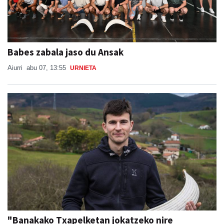
Babes zabala jaso du Ansak
Aiurri
abu 07, 13:55
URNIETA
"Banakako Txapelketan jokatzeko nire