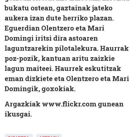
bukatu ostean, gaztainak jateko
aukera izan dute herriko plazan.
Eguerdian Olentzero eta Mari
Domingi iritsi dira astoaren
laguntzarekin pilotalekura. Haurrak
poz-pozik, kantuan aritu zaizkie
lagun maiteei. Haurrek eskutitzak
eman dizkiete eta Olentzero eta Mari
Domingik, goxokiak.
Argazkiak www.flickr.com gunean
ikusgai.