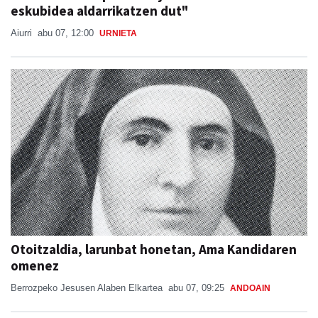
eskubidea aldarrikatzen dut"
Aiurri
abu 07, 12:00
URNIETA
Otoitzaldia, larunbat honetan, Ama Kandidaren
omenez
Berrozpeko Jesusen Alaben Elkartea
abu 07, 09:25
ANDOAIN