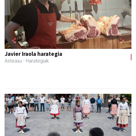
Previous
Next
Kabela
Asteasu
- Gozotegiak