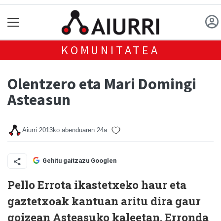
KOMUNITATEA
Olentzero eta Mari Domingi
Asteasun
Aiurri
2013ko abenduaren 24a
Gehitu gaitzazu Googlen
Pello Errota ikastetxeko haur eta
gaztetxoak kantuan aritu dira gaur
goizean Asteasuko kaleetan. Erronda