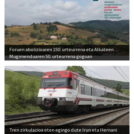
Foruen abolizioaren 150. urteurrena eta Alkateen
Mugimenduaren 50. urteurrena gogoan
Tren zirkulazioa eten egingo dute Irun eta Hernani