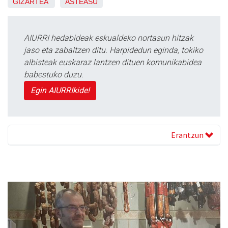
GIZARTEA
ASTEASU
AIURRI hedabideak eskualdeko nortasun hitzak
jaso eta zabaltzen ditu. Harpidedun eginda, tokiko
albisteak euskaraz lantzen dituen komunikabidea
babestuko duzu.
Egin AIURRIkide!
Erantzun