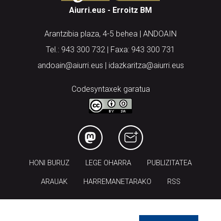
Aiurri.eus - Erroitz BM
Arantzibia plaza, 4-5 behea | ANDOAIN
Tel.: 943 300 732 | Faxa: 943 300 731
andoain@aiurri.eus | idazkaritza@aiurri.eus
Codesyntaxek garatua
HONI BURUZ
LEGE OHARRA
PUBLIZITATEA
ARAUAK
HARREMANETARAKO
RSS