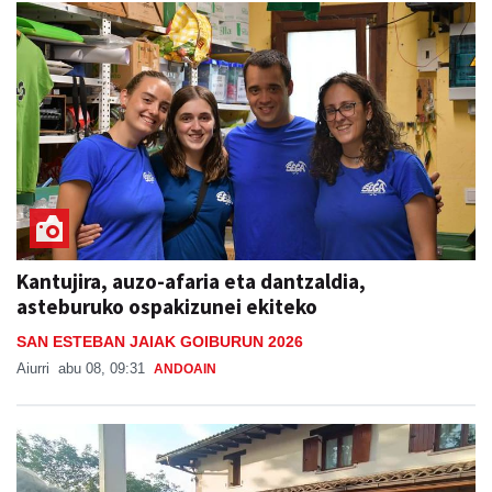
Kantujira, auzo-afaria eta dantzaldia,
asteburuko ospakizunei ekiteko
SAN ESTEBAN JAIAK GOIBURUN 2026
Aiurri
abu 08, 09:31
ANDOAIN