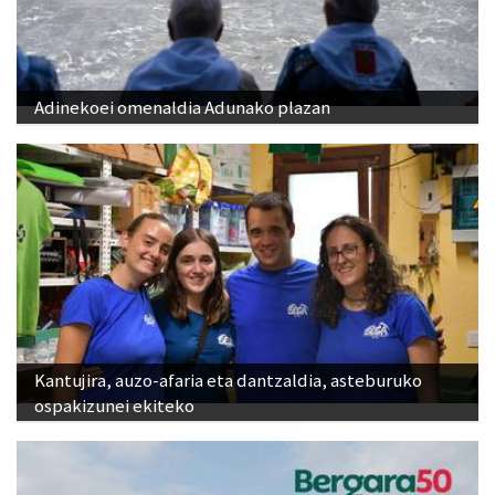
Adinekoei omenaldia Adunako plazan
Kantujira, auzo-afaria eta dantzaldia, asteburuko
ospakizunei ekiteko