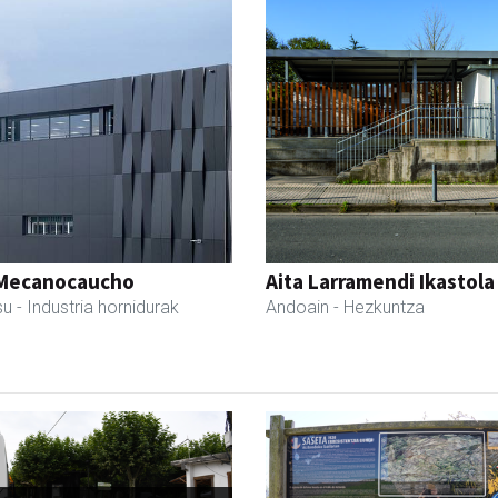
Mecanocaucho
Aita Larramendi Ikastola
su
- Industria hornidurak
Andoain
- Hezkuntza