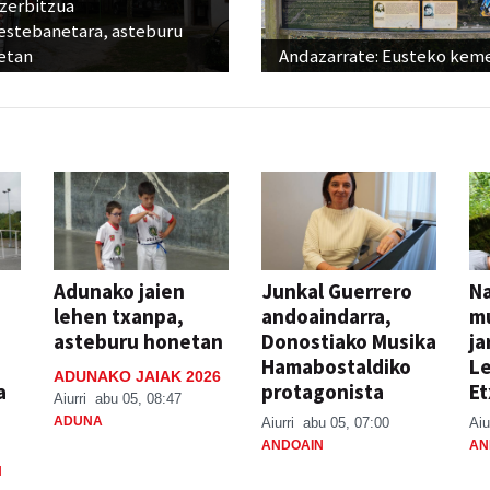
 zerbitzua
estebanetara, asteburu
etan
Andazarrate: Eusteko kem
Adunako jaien
Junkal Guerrero
N
lehen txanpa,
andoaindarra,
mu
asteburu honetan
Donostiako Musika
ja
Hamabostaldiko
Le
ADUNAKO JAIAK 2026
a
protagonista
Et
Aiurri
abu 05, 08:47
ADUNA
Aiurri
abu 05, 07:00
Aiu
ANDOAIN
AN
N