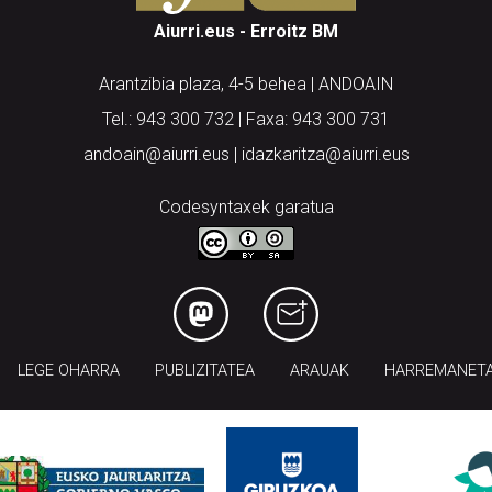
Aiurri.eus - Erroitz BM
Arantzibia plaza, 4-5 behea | ANDOAIN
Tel.: 943 300 732 | Faxa: 943 300 731
andoain@aiurri.eus | idazkaritza@aiurri.eus
Codesyntaxek garatua
LEGE OHARRA
PUBLIZITATEA
ARAUAK
HARREMANET