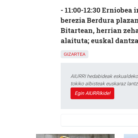
- 11:00-12:30 Erniobea
berezia Berdura plazan
Bitartean, herrian zeha
alaituta; euskal dantza
GIZARTEA
AIURRI hedabideak eskualdeko n
tokiko albisteak euskaraz lan
Egin AIURRIkide!