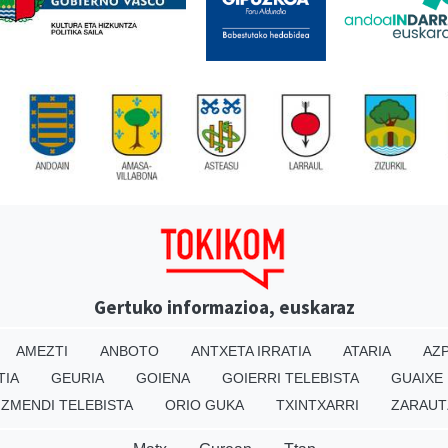
Gertuko informazioa, euskaraz
AMEZTI
ANBOTO
ANTXETA IRRATIA
ATARIA
AZP
TIA
GEURIA
GOIENA
GOIERRI TELEBISTA
GUAIXE
IZMENDI TELEBISTA
ORIO GUKA
TXINTXARRI
ZARAUT