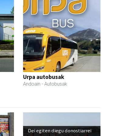
Urpa autobusak
Andoain
- Autobusak
Dei egiten diegu donostiarrei