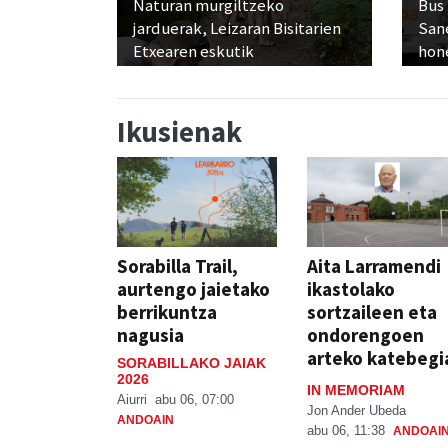
Naturan murgiltzeko
Bus
jarduerak, Leizaran Bisitarien
San
Etxearen eskutik
hon
Ikusienak
Sorabilla Trail,
Aita Larramendi
aurtengo jaietako
ikastolako
berrikuntza
sortzaileen eta
nagusia
ondorengoen
arteko katebegi
SORABILLAKO JAIAK
2026
IN MEMORIAM
Aiurri
abu 06, 07:00
Jon Ander Ubeda
ANDOAIN
abu 06, 11:38
ANDOAI