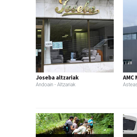
Joseba altzariak
AMC 
Andoain
- Altzariak
Astea