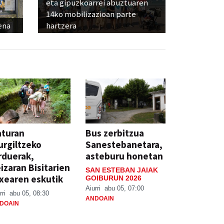
eta gipuzkoarrei abuztuaren
14ko mobilizazioan parte
ena
hartzera
aturan
Bus zerbitzua
rgiltzeko
Sanestebanetara,
rduerak,
asteburu honetan
izaran Bisitarien
SAN ESTEBAN JAIAK
xearen eskutik
GOIBURUN 2026
Aiurri
abu 05, 07:00
rri
abu 05, 08:30
ANDOAIN
DOAIN