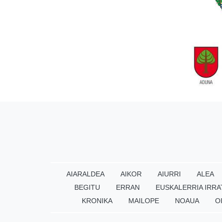
AIARALDEA
AIKOR
AIURRI
ALEA
BEGITU
ERRAN
EUSKALERRIA IRRA
KRONIKA
MAILOPE
NOAUA
O