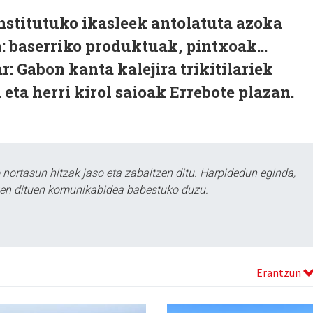
 institutuko ikasleek antolatuta azoka
: baserriko produktuak, pintxoak...
r: Gabon kanta kalejira trikitilariek
 eta herri kirol saioak Errebote plazan.
ortasun hitzak jaso eta zabaltzen ditu. Harpidedun eginda,
tzen dituen komunikabidea babestuko duzu.
Erantzun