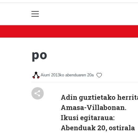
po
Aiurri
2013ko abenduaren 20a
Adin guztietako herrit
Amasa-Villabonan.
Ikusi egitaraua:
Abenduak 20, ostirala