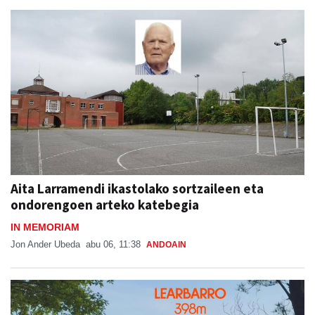
Aita Larramendi ikastolako sortzaileen eta
ondorengoen arteko katebegia
IN MEMORIAM
Jon Ander Ubeda
abu 06, 11:38
ANDOAIN