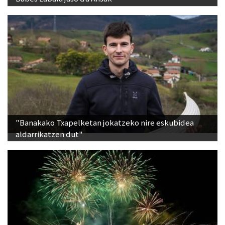
"Banakako Txapelketan jokatzeko nire eskubidea
aldarrikatzen dut"