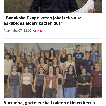
"Banakako Txapelketan jokatzeko nire
eskubidea aldarrikatzen dut"
Aiurri
abu 07, 12:00
URNIETA
Burrunba, gazte euskaltzaleen ekimen berria