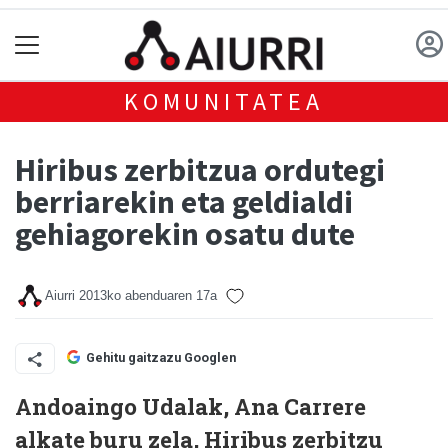
KOMUNITATEA
Hiribus zerbitzua ordutegi
berriarekin eta geldialdi
gehiagorekin osatu dute
Aiurri
2013ko abenduaren 17a
Gehitu gaitzazu Googlen
Andoaingo Udalak, Ana Carrere
alkate buru zela, Hiribus zerbitzu