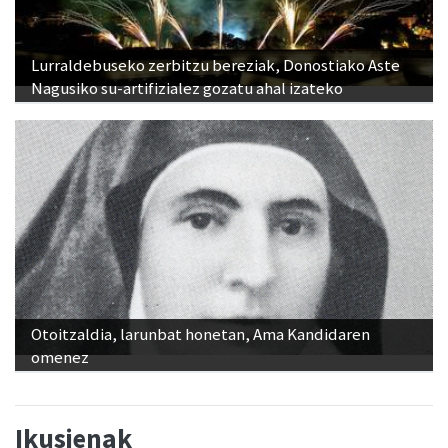
Lurraldebuseko zerbitzu bereziak, Donostiako Aste
Nagusiko su-artifizialez gozatu ahal izateko
Otoitzaldia, larunbat honetan, Ama Kandidaren
omenez
Ikusienak