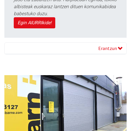
albisteak euskaraz lantzen dituen komunikabidea
babestuko duzu.
Egin AIURRIkide!
Erantzun