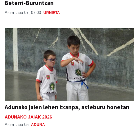
Beterri-Buruntzan
Aiurri
abu 07, 07:00
URNIETA
Adunako jaien lehen txanpa, asteburu honetan
ADUNAKO JAIAK 2026
Aiurri
abu 05
ADUNA