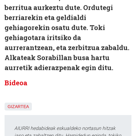
berritua aurkeztu dute. Ordutegi
berriarekin eta geldialdi
gehiagorekin osatu dute. Toki
gehiagotara iritsiko da
aurrerantzean, eta zerbitzua zabaldu.
Alkateak Sorabillan busa hartu
aurretik adierazpenak egin ditu.
Bideoa
GIZARTEA
AIURRI hedabideak eskualdeko nortasun hitzak
jaso eta zabaltzen ditu. Harpidedun eginda, tokiko