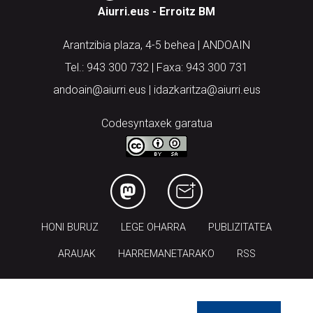
Aiurri.eus - Erroitz BM
Arantzibia plaza, 4-5 behea | ANDOAIN
Tel.: 943 300 732 | Faxa: 943 300 731
andoain@aiurri.eus | idazkaritza@aiurri.eus
Codesyntaxek garatua
HONI BURUZ
LEGE OHARRA
PUBLIZITATEA
ARAUAK
HARREMANETARAKO
RSS