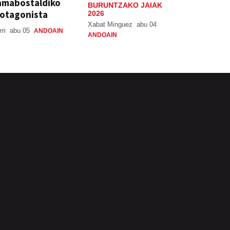
amabostaldiko
BURUNTZAKO JAIAK
otagonista
2026
Xabat Minguez
abu 04
rri
abu 05
ANDOAIN
ANDOAIN