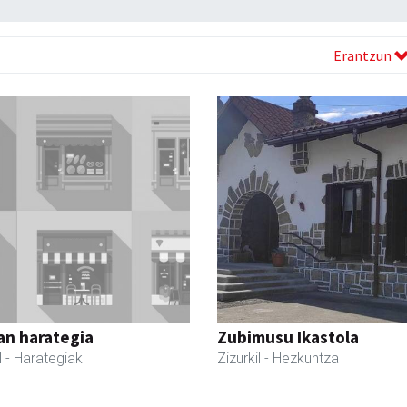
Erantzun
an harategia
Zubimusu Ikastola
l
- Harategiak
Zizurkil
- Hezkuntza