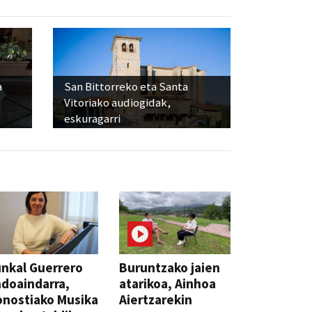
a
San Bittorreko eta Santa
Vitoriako audiogidak,
eskuragarri
nkal Guerrero
Buruntzako jaien
doaindarra,
atarikoa, Ainhoa
nostiako Musika
Aiertzarekin