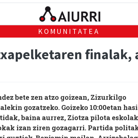
KOMUNITATEA
 txapelketaren finalak, 
ndez bete zen atzo goizean, Zizurkilgo
nalekin gozatzeko. Goizeko 10:00etan hasi
tidak, baina aurrez, Ziotza pilota eskola
ak izan ziren gozagarri. Partida polita
ari guztiek. Benjamin mailan, Arrizabala