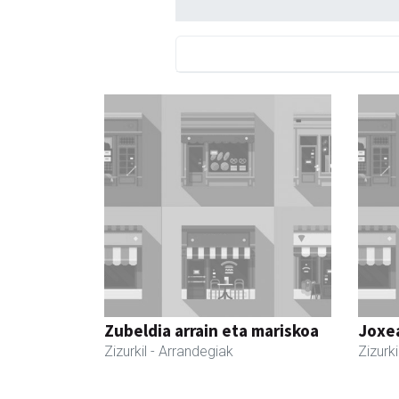
Zubeldia arrain eta mariskoa
Joxe
Zizurkil
- Arrandegiak
Zizurki