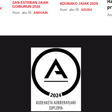
H
SAN ESTEBAN JAIAK
ADUNAKO JAIAK 2026
pr
GOIBURUN 2026
K
Aiurri
abu 05
ADUNA
Aiurri
abu 05
ANDOAIN
Aiu