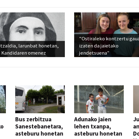
"Ostiraleko kontzertu gau
tzaldia, larunbat honetan,
izaten da jaietako
 Kandidaren omenez
jendetsuena"
Bus zerbitzua
Adunako jaien
Ju
ko
Sanestebanetara,
lehen txanpa,
an
asteburu honetan
asteburu honetan
Do