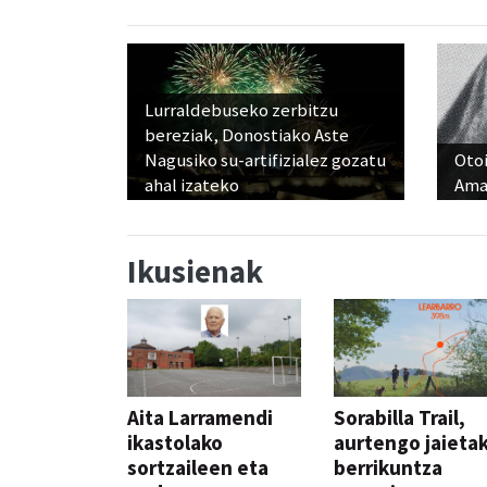
Lurraldebuseko zerbitzu
bereziak, Donostiako Aste
Nagusiko su-artifizialez gozatu
Otoi
ahal izateko
Ama
Ikusienak
Aita Larramendi
Sorabilla Trail,
ikastolako
aurtengo jaieta
sortzaileen eta
berrikuntza