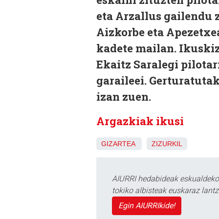
eta Arzallus gailendu z
Aizkorbe eta Apezetxea
kadete mailan. Ikuskiz
Ekaitz Saralegi pilotar
garaileei. Gerturatuta
izan zuen.
Argazkiak ikusi
GIZARTEA
ZIZURKIL
AIURRI hedabideak eskualdeko n
tokiko albisteak euskaraz lan
Egin AIURRIkide!