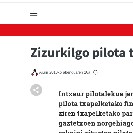
Zizurkilgo pilota
Aiurri
2013ko abenduaren 16a
Intxaur pilotalekua je
pilota txapelketako fi
ziren txapelketako par
gaztetxoen norgehiagok
eskaini zituzten pilot