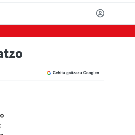
atzo
Gehitu gaitzazu Googlen
ko
k
ga