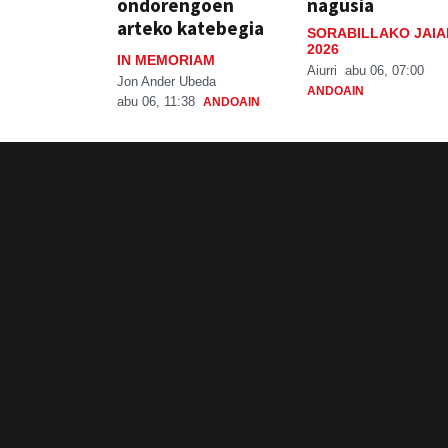
ondorengoen
nagusia
arteko katebegia
SORABILLAKO JAIA
2026
IN MEMORIAM
Aiurri
abu 06, 07:00
Jon Ander Ubeda
ANDOAIN
abu 06, 11:38
ANDOAIN