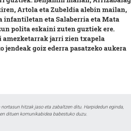
iren, Artola eta Zubeldia alebin mailan,
 infantiletan eta Salaberria eta Mata
un polita eskaini zuten guztiek ere.
i amezketarrak jarri zien txapela
ko jendeak goiz ederra pasatzeko aukera
ortasun hitzak jaso eta zabaltzen ditu. Harpidedun eginda,
tzen dituen komunikabidea babestuko duzu.