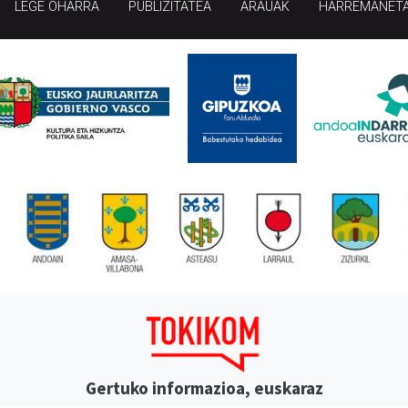
LEGE OHARRA
PUBLIZITATEA
ARAUAK
HARREMANET
Gertuko informazioa, euskaraz