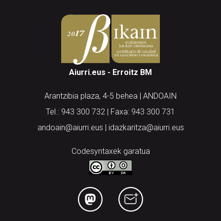
Aiurri.eus - Erroitz BM
Arantzibia plaza, 4-5 behea | ANDOAIN
Tel.: 943 300 732 | Faxa: 943 300 731
andoain@aiurri.eus | idazkaritza@aiurri.eus
Codesyntaxek garatua