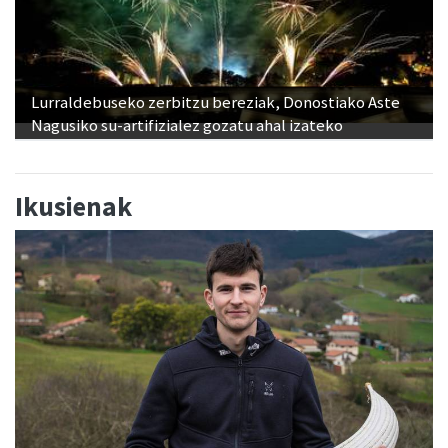
Lurraldebuseko zerbitzu bereziak, Donostiako Aste
Nagusiko su-artifizialez gozatu ahal izateko
Ikusienak