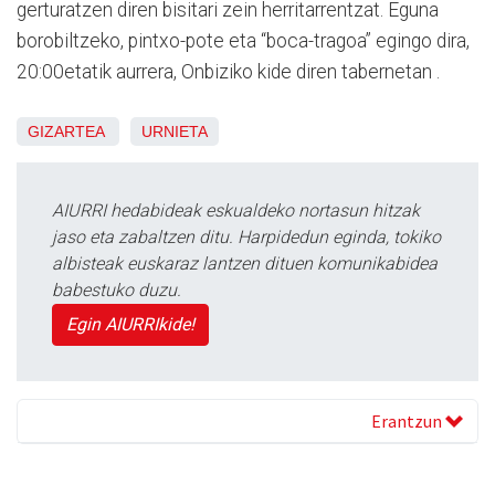
gerturatzen diren bisitari zein herritarrentzat. Eguna
borobiltzeko, pintxo-pote eta “boca-tragoa” egingo dira,
20:00etatik aurrera, Onbiziko kide diren tabernetan .
GIZARTEA
URNIETA
AIURRI hedabideak eskualdeko nortasun hitzak
jaso eta zabaltzen ditu. Harpidedun eginda, tokiko
albisteak euskaraz lantzen dituen komunikabidea
babestuko duzu.
Egin AIURRIkide!
Erantzun