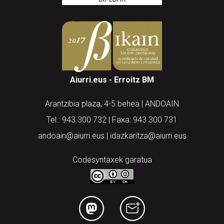
Aiurri.eus - Erroitz BM
Arantzibia plaza, 4-5 behea | ANDOAIN
Tel.: 943 300 732 | Faxa: 943 300 731
andoain@aiurri.eus | idazkaritza@aiurri.eus
Codesyntaxek garatua