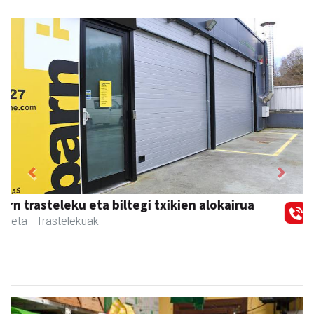
Previous
Next
Egape Ikastola
Urnieta
- Hezkuntza