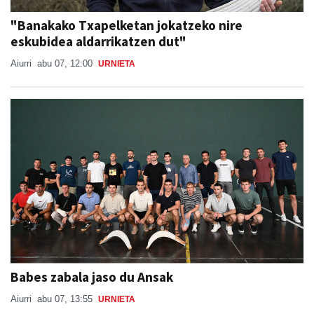
"Banakako Txapelketan jokatzeko nire
eskubidea aldarrikatzen dut"
Aiurri
abu 07, 12:00
URNIETA
Babes zabala jaso du Ansak
Aiurri
abu 07, 13:55
URNIETA