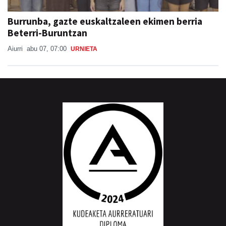
Burrunba, gazte euskaltzaleen ekimen berria
Beterri-Buruntzan
Aiurri
abu 07, 07:00
URNIETA