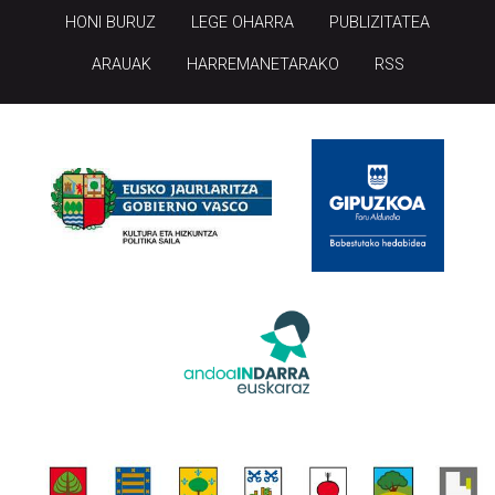
HONI BURUZ
LEGE OHARRA
PUBLIZITATEA
ARAUAK
HARREMANETARAKO
RSS