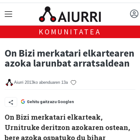
KOMUNITATEA
On Bizi merkatari elkartearen
azoka larunbat arratsaldean
Aiurri
2013ko abenduaren 13a
Gehitu gaitzazu Googlen
On Bizi merkatari elkarteak,
Urnitruke deritzon azokaren ostean,
bere azoka ospatuko du bihar