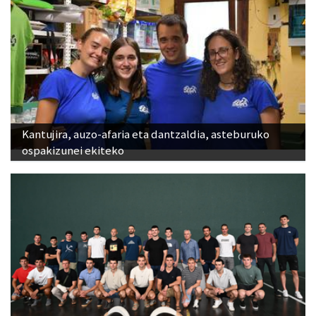
Kantujira, auzo-afaria eta dantzaldia, asteburuko
ospakizunei ekiteko