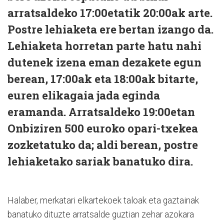
arratsaldeko 17:00etatik 20:00ak arte.
Postre lehiaketa ere bertan izango da.
Lehiaketa horretan parte hatu nahi
dutenek izena eman dezakete egun
berean, 17:00ak eta 18:00ak bitarte,
euren elikagaia jada eginda
eramanda. Arratsaldeko 19:00etan
Onbiziren 500 euroko opari-txekea
zozketatuko da; aldi berean, postre
lehiaketako sariak banatuko dira.
Halaber, merkatari elkartekoek taloak eta gaztainak
banatuko dituzte arratsalde guztian zehar azokara