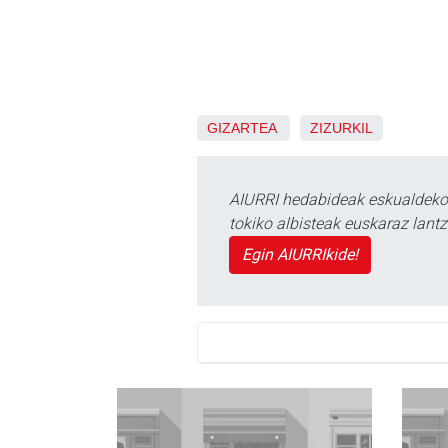
GIZARTEA
ZIZURKIL
AIURRI hedabideak eskualdeko n
tokiko albisteak euskaraz lan
Egin AIURRIkide!