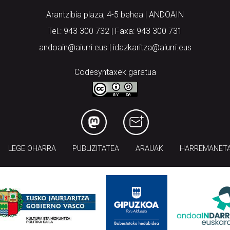
Arantzibia plaza, 4-5 behea | ANDOAIN
Tel.: 943 300 732 | Faxa: 943 300 731
andoain@aiurri.eus | idazkaritza@aiurri.eus
Codesyntaxek garatua
LEGE OHARRA
PUBLIZITATEA
ARAUAK
HARREMANET