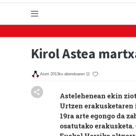
Kirol Astea martx
Aiurri
2013ko abenduaren 11
Astelehenean ekin ziot
Urtzen erakusketaren 
19ra arte egongo da za
osatutako erakusketa.
Euskal Herriko altxorr