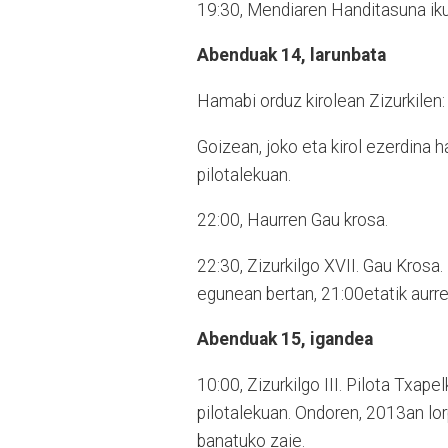
19:30, Mendiaren Handitasuna ik
Abenduak 14, larunbata
Hamabi orduz kirolean Zizurkilen:
Goizean, joko eta kirol ezerdina ha
pilotalekuan.
22:00, Haurren Gau krosa.
22:30, Zizurkilgo XVII. Gau Kros
egunean bertan, 21:00etatik aurrer
Abenduak 15, igandea
10:00, Zizurkilgo III. Pilota Txape
pilotalekuan. Ondoren, 2013an lorp
banatuko zaie.