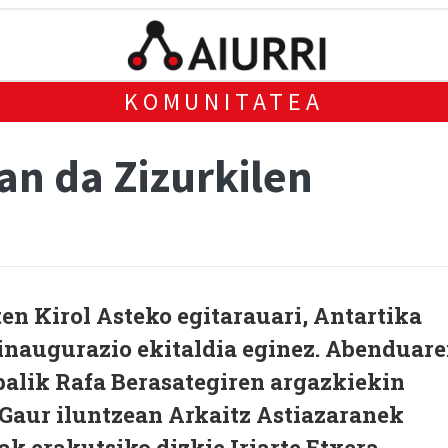
KOMUNITATEA
an da Zizurkilen
en Kirol Asteko egitarauari, Antartika
inaugurazio ekitaldia eginez. Abenduar
balik Rafa Berasategiren argazkiekin
 Gaur iluntzean Arkaitz Astiazaranek
ak erakutsiko dizkie Iriarte Etxera