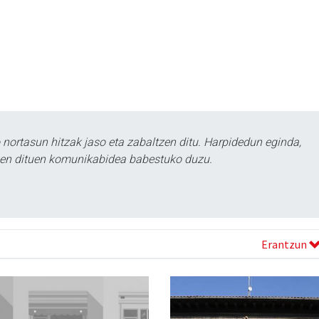
ortasun hitzak jaso eta zabaltzen ditu. Harpidedun eginda,
tzen dituen komunikabidea babestuko duzu.
Erantzun