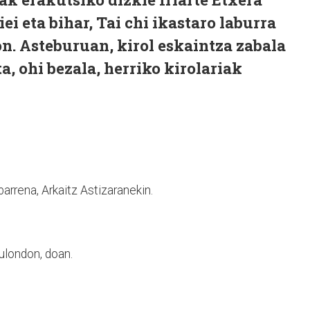
ei eta bihar, Tai chi ikastaro laburra
n. Asteburuan, kirol eskaintza zabala
a, ohi bezala, herriko kirolariak
barrena, Arkaitz Astizaranekin.
xulondon, doan.