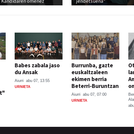
 Kandidaren omenez
jendetsuena"
Babes zabala jaso
Burrunba, gazte
Ot
du Ansak
euskaltzaleen
la
ekimen berria
A
Aiurri
abu 07, 13:55
Beterri-Buruntzan
o
URNIETA
t"
Aiurri
abu 07, 07:00
Be
Ala
URNIETA
abu