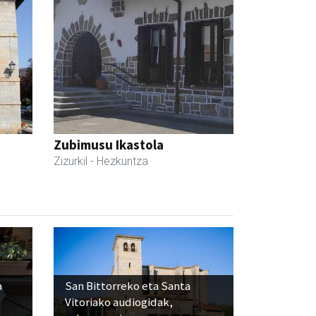
Zubimusu Ikastola
Zizurkil
- Hezkuntza
a
San Bittorreko eta Santa
Vitoriako audiogidak,