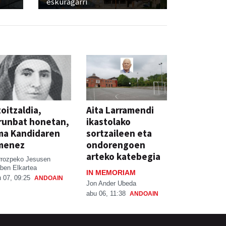
eskuragarri
oitzaldia,
Aita Larramendi
runbat honetan,
ikastolako
ma Kandidaren
sortzaileen eta
menez
ondorengoen
arteko katebegia
rrozpeko Jesusen
ben Elkartea
IN MEMORIAM
 07, 09:25
ANDOAIN
Jon Ander Ubeda
abu 06, 11:38
ANDOAIN