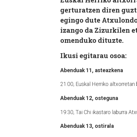
gerturatzen diren guzti
egingo dute Atxulondo
izango da Zizurkilen et
omenduko dituzte.
Ikusi egitarau osoa:
Abenduak 11, asteazkena
21:00, Euskal Herriko altxorretan 
Abenduak 12, osteguna
19:30, Tai Chi ikastaro laburra At
Abenduak 13, ostirala