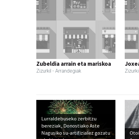
Zubeldia arrain eta mariskoa
Joxe
Zizurkil
- Arrandegiak
Zizurki
Lurraldebuseko zerbitzu
bereziak, Donostiako Aste
Nagusiko su-artifizialez gozatu
Otoi