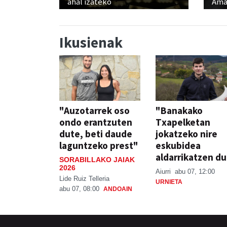
ahal izateko
Ama
Ikusienak
"Auzotarrek oso
"Banakako
ondo erantzuten
Txapelketan
dute, beti daude
jokatzeko nire
laguntzeko prest"
eskubidea
aldarrikatzen du
SORABILLAKO JAIAK
2026
Aiurri
abu 07, 12:00
Lide Ruiz Telleria
URNIETA
abu 07, 08:00
ANDOAIN