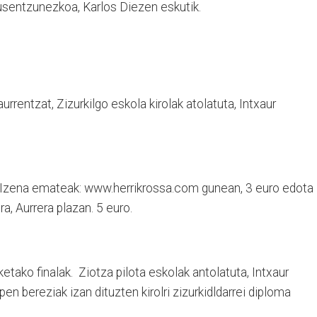
usentzunezkoa, Karlos Diezen eskutik.
urrentzat, Zizurkilgo eskola kirolak atolatuta, Intxaur
a. Izena emateak: www.herrikrossa.com gunean, 3 euro edota
a, Aurrera plazan. 5 euro.
lketako finalak. Ziotza pilota eskolak antolatuta, Intxaur
en bereziak izan dituzten kirolri zizurkidldarrei diploma