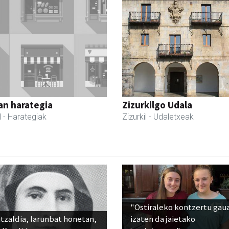
an harategia
Zizurkilgo Udala
l
- Harategiak
Zizurkil
- Udaletxeak
"Ostiraleko kontzertu gau
tzaldia, larunbat honetan,
izaten da jaietako