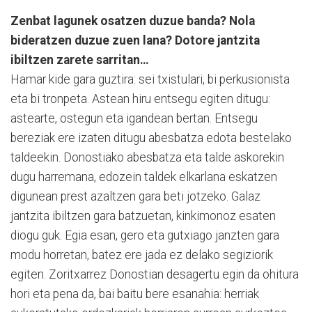
Zenbat lagunek osatzen duzue banda? Nola
bideratzen duzue zuen lana? Dotore jantzita
ibiltzen zarete sarritan…
Hamar kide gara guztira: sei txistulari, bi perkusionista
eta bi tronpeta. Astean hiru entsegu egiten ditugu:
astearte, ostegun eta igandean bertan. Entsegu
bereziak ere izaten ditugu abesbatza edota bestelako
taldeekin. Donostiako abesbatza eta talde askorekin
dugu harremana, edozein taldek elkarlana eskatzen
digunean prest azaltzen gara beti jotzeko. Galaz
jantzita ibiltzen gara batzuetan, kinkimonoz esaten
diogu guk. Egia esan, gero eta gutxiago janzten gara
modu horretan, batez ere jada ez delako segiziorik
egiten. Zoritxarrez Donostian desagertu egin da ohitura
hori eta pena da, bai baitu bere esanahia: herriak