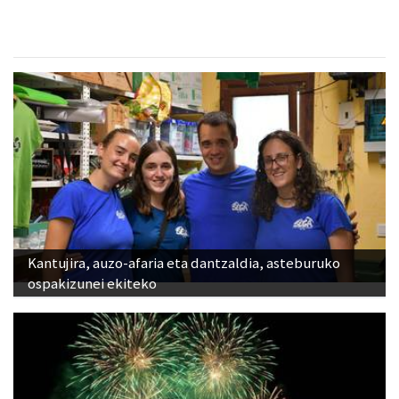
Kantujira, auzo-afaria eta dantzaldia, asteburuko
ospakizunei ekiteko