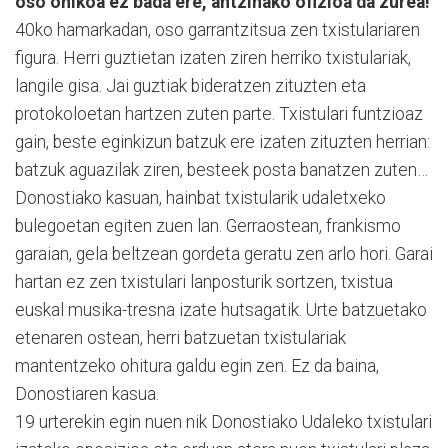
oso ohikoa ez bada ere, antzinako ofizioa da zurea!
40ko hamarkadan, oso garrantzitsua zen txistulariaren
figura. Herri guztietan izaten ziren herriko txistulariak,
langile gisa. Jai guztiak bideratzen zituzten eta
protokoloetan hartzen zuten parte. Txistulari funtzioaz
gain, beste eginkizun batzuk ere izaten zituzten herrian:
batzuk aguazilak ziren, besteek posta banatzen zuten…
Donostiako kasuan, hainbat txistularik udaletxeko
bulegoetan egiten zuen lan. Gerraostean, frankismo
garaian, gela beltzean gordeta geratu zen arlo hori. Garai
hartan ez zen txistulari lanposturik sortzen, txistua
euskal musika-tresna izate hutsagatik. Urte batzuetako
etenaren ostean, herri batzuetan txistulariak
mantentzeko ohitura galdu egin zen. Ez da baina,
Donostiaren kasua.
19 urterekin egin nuen nik Donostiako Udaleko txistulari