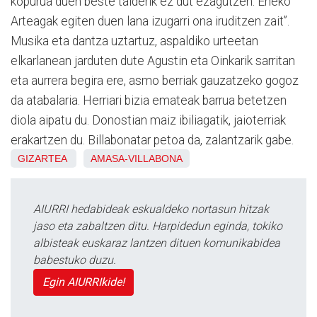
kopurua duen beste talderik ez dut ezagutzen. Eneko
Arteagak egiten duen lana izugarri ona iruditzen zait”.
Musika eta dantza uztartuz, aspaldiko urteetan
elkarlanean jarduten dute Agustin eta Oinkarik sarritan
eta aurrera begira ere, asmo berriak gauzatzeko gogoz
da atabalaria. Herriari bizia emateak barrua betetzen
diola aipatu du. Donostian maiz ibiliagatik, jaioterriak
erakartzen du. Billabonatar petoa da, zalantzarik gabe.
GIZARTEA
AMASA-VILLABONA
AIURRI hedabideak eskualdeko nortasun hitzak
jaso eta zabaltzen ditu. Harpidedun eginda, tokiko
albisteak euskaraz lantzen dituen komunikabidea
babestuko duzu.
Egin AIURRIkide!