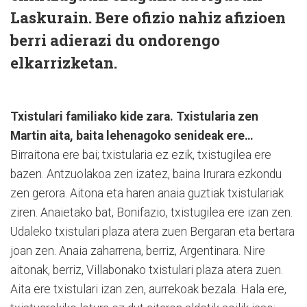
Laskurain. Bere ofizio nahiz afizioen
berri adierazi du ondorengo
elkarrizketan.
Txistulari familiako kide zara. Txistularia zen
Martin aita, baita lehenagoko senideak ere…
Birraitona ere bai; txistularia ez ezik, txistugilea ere
bazen. Antzuolakoa zen izatez, baina Irurara ezkondu
zen gerora. Aitona eta haren anaia guztiak txistulariak
ziren. Anaietako bat, Bonifazio, txistugilea ere izan zen.
Udaleko txistulari plaza atera zuen Bergaran eta bertara
joan zen. Anaia zaharrena, berriz, Argentinara. Nire
aitonak, berriz, Villabonako txistulari plaza atera zuen.
Aita ere txistulari izan zen, aurrekoak bezala. Hala ere,