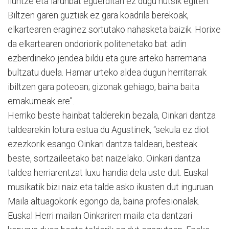
iluntze eta larunbat eguerditan ez dugu hutsik egiten.
Biltzen garen guztiak ez gara koadrila berekoak,
elkartearen eraginez sortutako nahasketa baizik. Horixe
da elkartearen ondoriorik politenetako bat: adin
ezberdineko jendea bildu eta gure arteko harremana
bultzatu duela. Hamar urteko aldea dugun herritarrak
ibiltzen gara poteoan; gizonak gehiago, baina baita
emakumeak ere”.
Herriko beste hainbat talderekin bezala, Oinkari dantza
taldearekin lotura estua du Agustinek, “sekula ez diot
ezezkorik esango Oinkari dantza taldeari, besteak
beste, sortzaileetako bat naizelako. Oinkari dantza
taldea herriarentzat luxu handia dela uste dut. Euskal
musikatik bizi naiz eta talde asko ikusten dut inguruan.
Maila altuagokorik egongo da, baina profesionalak.
Euskal Herri mailan Oinkariren maila eta dantzari