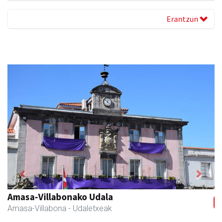
Erantzun
Previous
Next
Amasa-Villabonako Udala
Amasa-Villabona
- Udaletxeak