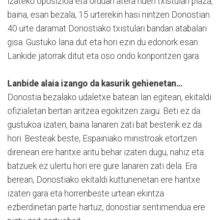
izateko oposizioa eta orduan atera nuen txistulari plaza,
baina, esan bezala, 15 urterekin hasi nintzen Donostian.
40 urte daramat Donostiako txistulari bandan atabalari
gisa. Gustuko lana dut eta hori ezin du edonork esan.
Lankide jatorrak ditut eta oso ondo konpontzen gara.
Lanbide alaia izango da kasurik gehienetan…
Donostia bezalako udaletxe batean lan egitean, ekitaldi
ofizialetan bertan aritzea egokitzen zaigu. Beti ez da
gustukoa izaten, baina lanaren zati bat besterik ez da
hori. Besteak beste, Espainiako ministroak etortzen
direnean ere hantxe aritu behar izaten dugu, nahiz eta
batzuek ez ulertu hori ere gure lanaren zati dela. Era
berean, Donostiako ekitaldi kuttunenetan ere hantxe
izaten gara eta horrenbeste urtean ekintza
ezberdinetan parte hartuz, donostiar sentimendua ere