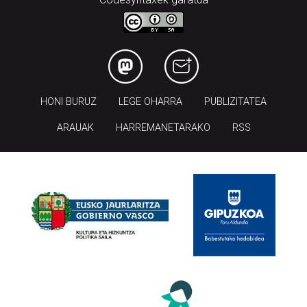
HONI BURUZ
LEGE OHARRA
PUBLIZITATEA
ARAUAK
HARREMANETARAKO
RSS