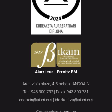
Aiurri.eus - Erroitz BM
Arantzibia plaza, 4-5 behea | ANDOAIN
Tel.: 943 300 732 | Faxa: 943 300 731
andoain@aiurri.eus | idazkaritza@aiurri.eus
Codesyntaxek garatua