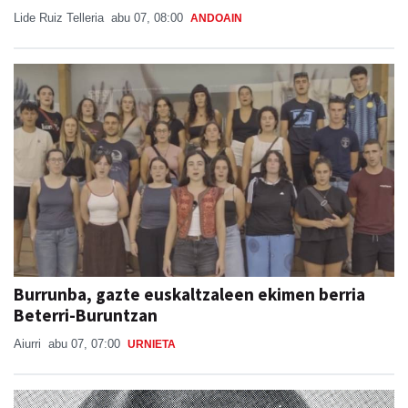
Lide Ruiz Telleria
abu 07, 08:00
ANDOAIN
Burrunba, gazte euskaltzaleen ekimen berria
Beterri-Buruntzan
Aiurri
abu 07, 07:00
URNIETA