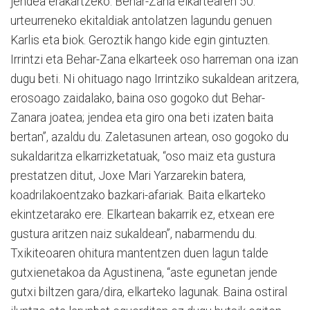
jendea erakartzeko. Behar-Zana elkartearen 50.
urteurreneko ekitaldiak antolatzen lagundu genuen
Karlis eta biok. Geroztik hango kide egin gintuzten.
Irrintzi eta Behar-Zana elkarteek oso harreman ona izan
dugu beti. Ni ohituago nago Irrintziko sukaldean aritzera,
erosoago zaidalako, baina oso gogoko dut Behar-
Zanara joatea; jendea eta giro ona beti izaten baita
bertan”, azaldu du. Zaletasunen artean, oso gogoko du
sukaldaritza elkarrizketatuak, “oso maiz eta gustura
prestatzen ditut, Joxe Mari Yarzarekin batera,
koadrilakoentzako bazkari-afariak. Baita elkarteko
ekintzetarako ere. Elkartean bakarrik ez, etxean ere
gustura aritzen naiz sukaldean”, nabarmendu du.
Txikiteoaren ohitura mantentzen duen lagun talde
gutxienetakoa da Agustinena, “aste egunetan jende
gutxi biltzen gara/dira, elkarteko lagunak. Baina ostiral