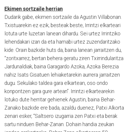
Ekimen sortzaile herrian
Dudarik gabe, ekimen sortzaile da Agustin Villabonan.
Txistuarekin ez ezik, besteak beste, Irrintzi elkarteari
lotuta urte luzetan lanean dihardu. Sei urtez Irrintziko
lehendakari izan da eta hamabi urtez zuzendaritzako
kide. Orain bazkide huts da, baina lanean jarraitzen du,
“zoritxarrez, bertan behera geratu ziren Txirrindularitza
Jardunaldiak, baina Garagardo Azoka, Azoka Berezia
nahiz Isats Gisatuen lehiaketarekin aurrera jarraitzen
dugu. Sekulako taldea gara elkartean, oso ondo
konpontzen gara gure artean”. Irrintzi elkartearekin
lotuko dute herritar gehienek Agustin, baina Behar-
Zanako bazkide ere bada, azaldu duenez, Patxi Alkorta
zenari esker, “Saltsero izugarria zen Patxi eta berak
sartu ninduen Behar-Zanan. Dohain handia zeukan