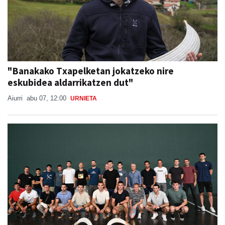
"Banakako Txapelketan jokatzeko nire
eskubidea aldarrikatzen dut"
Aiurri
abu 07, 12:00
URNIETA