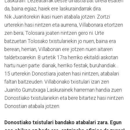
Laskurain. Lezeatarrak beste dinastia bat direla esaten
da, baina egiaz, haiek ere laskuraindarrak dira.
Nik Juanitorekin ikasi nuen atabala jotzen. Zortzi
urterekin hasi nintzen eta aurrena, Villabonara etortzen
zen bera; Tolosara joaten nintzen gero ni. Urte
batzuetan Tolosako txistulariekin jo nuen, baina era
berean, herrian, Villabonan ere jotzen nuen aitaren
taldetxoarekin. 8 urtetik 17ra herriko ekitaldi askotan
hartu nuen parte: dianak, herriko festak, buruhandiak…
15 urterekin Donostiara joaten hasi nintzen, atabalari
faltan baitzeuden. Villabonako txistulari izan zen
Juanito Gurrutxaga Laskurainek harreman handia zuen
Donostiako txistulariekin eta bere bitartez hasi nintzen
Donostian atabala jotzen.
Donostiako txistulari bandako atabalari zara. Egun