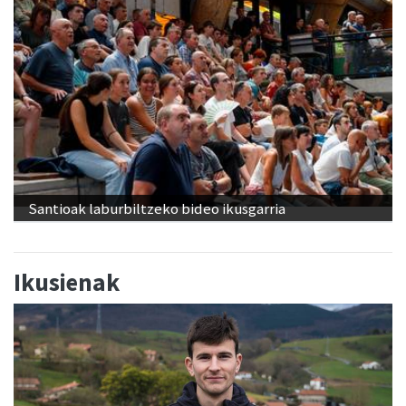
Santioak laburbiltzeko bideo ikusgarria
Ikusienak