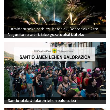
Lurraldebuseko zerbitzu bereziak, Donostiako Aste
Nagusiko su-artifizialez gozatu ahal izateko
Santio jaiak: Udalaren lehen balorazioa