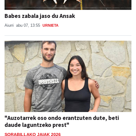
Babes zabala jaso du Ansak
Aiurri
abu 07, 13:55
URNIETA
"Auzotarrek oso ondo erantzuten dute, beti
daude laguntzeko prest"
SORABILLAKO JAIAK 2026