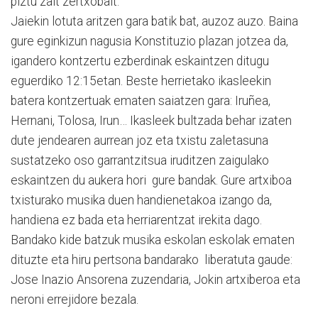
piztu zait zertxobait.
Jaiekin lotuta aritzen gara batik bat, auzoz auzo. Baina
gure eginkizun nagusia Konstituzio plazan jotzea da,
igandero kontzertu ezberdinak eskaintzen ditugu
eguerdiko 12:15etan. Beste herrietako ikasleekin
batera kontzertuak ematen saiatzen gara: Iruñea,
Hernani, Tolosa, Irun… Ikasleek bultzada behar izaten
dute jendearen aurrean joz eta txistu zaletasuna
sustatzeko oso garrantzitsua iruditzen zaigulako
eskaintzen du aukera hori gure bandak. Gure artxiboa
txisturako musika duen handienetakoa izango da,
handiena ez bada eta herriarentzat irekita dago.
Bandako kide batzuk musika eskolan eskolak ematen
dituzte eta hiru pertsona bandarako liberatuta gaude:
Jose Inazio Ansorena zuzendaria, Jokin artxiberoa eta
neroni errejidore bezala.