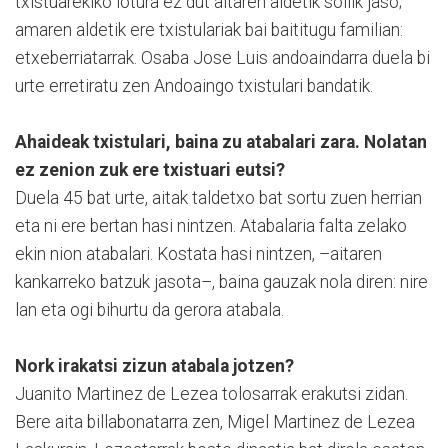
txistuarekiko lotura ez dut aitaren aldetik soilik jaso;
amaren aldetik ere txistulariak bai baititugu familian:
etxeberriatarrak. Osaba Jose Luis andoaindarra duela bi
urte erretiratu zen Andoaingo txistulari bandatik.
Ahaideak txistulari, baina zu atabalari zara. Nolatan
ez zenion zuk ere txistuari eutsi?
Duela 45 bat urte, aitak taldetxo bat sortu zuen herrian
eta ni ere bertan hasi nintzen. Atabalaria falta zelako
ekin nion atabalari. Kostata hasi nintzen, –aitaren
kankarreko batzuk jasota–, baina gauzak nola diren: nire
lan eta ogi bihurtu da gerora atabala.
Nork irakatsi zizun atabala jotzen?
Juanito Martinez de Lezea tolosarrak erakutsi zidan.
Bere aita billabonatarra zen, Migel Martinez de Lezea