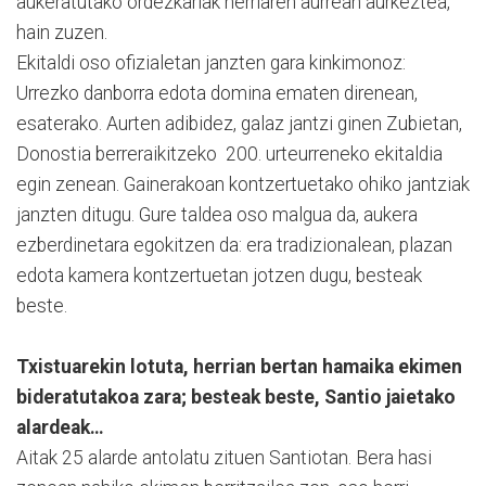
aukeratutako ordezkariak herriaren aurrean aurkeztea,
hain zuzen.
Ekitaldi oso ofizialetan janzten gara kinkimonoz:
Urrezko danborra edota domina ematen direnean,
esaterako. Aurten adibidez, galaz jantzi ginen Zubietan,
Donostia berreraikitzeko 200. urteurreneko ekitaldia
egin zenean. Gainerakoan kontzertuetako ohiko jantziak
janzten ditugu. Gure taldea oso malgua da, aukera
ezberdinetara egokitzen da: era tradizionalean, plazan
edota kamera kontzertuetan jotzen dugu, besteak
beste.
Txistuarekin lotuta, herrian bertan hamaika ekimen
bideratutakoa zara; besteak beste, Santio jaietako
alardeak…
Aitak 25 alarde antolatu zituen Santiotan. Bera hasi