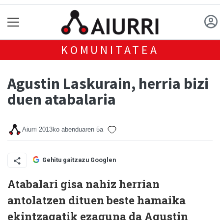
KOMUNITATEA
Agustin Laskurain, herria bizi
duen atabalaria
Aiurri
2013ko abenduaren 5a
Gehitu gaitzazu Googlen
Atabalari gisa nahiz herrian
antolatzen dituen beste hamaika
ekintzagatik ezaguna da Agustin