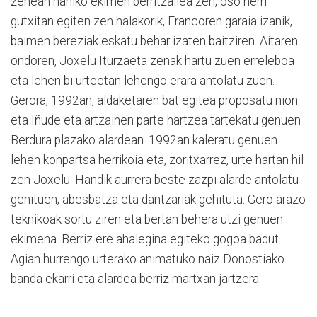
zenean nahiko ekimen berritzailea zen, oso herri
gutxitan egiten zen halakorik, Francoren garaia izanik,
baimen bereziak eskatu behar izaten baitziren. Aitaren
ondoren, Joxelu Iturzaeta zenak hartu zuen erreleboa
eta lehen bi urteetan lehengo erara antolatu zuen.
Gerora, 1992an, aldaketaren bat egitea proposatu nion
eta Iñude eta artzainen parte hartzea tartekatu genuen
Berdura plazako alardean. 1992an kaleratu genuen
lehen konpartsa herrikoia eta, zoritxarrez, urte hartan hil
zen Joxelu. Handik aurrera beste zazpi alarde antolatu
genituen, abesbatza eta dantzariak gehituta. Gero arazo
teknikoak sortu ziren eta bertan behera utzi genuen
ekimena. Berriz ere ahalegina egiteko gogoa badut.
Agian hurrengo urterako animatuko naiz Donostiako
banda ekarri eta alardea berriz martxan jartzera.