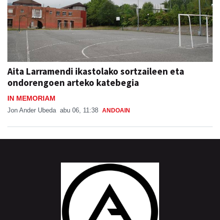
Aita Larramendi ikastolako sortzaileen eta
ondorengoen arteko katebegia
IN MEMORIAM
Jon Ander Ubeda
abu 06, 11:38
ANDOAIN