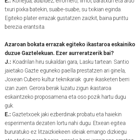
E.:
Konejua, adibidez; erromero, limoi, baratxuri eta ardo
txuri pixka batekin, suabe-suabe, su txikian eginda.
Egiteko plater errazak gustatzen zaizkit, baina punttu
berezia erantsita.
Azaroan bokata errazak egiteko ikastaroa eskainiko
duzue Gaztelekuan. Ezer aurreratzerik bai?
J.:
Koadrilan hiru sukaldari gara, Lasku tartean. Santio
jaietako Gazte eguneko paella prestatzen ari ginela,
Joxean Cubero kultur teknikariak gure ikasketen berri
izan zuen. Gerora berak luzatu zigun ikastaroa
eskaintzeko proposamena eta oso pozik hartu dugu
guk.
E.:
Gaztetxoek jaki ezberdinak probatu eta haiekin
esperimenta dezaten lortu nahi dugu. Etxean egitea
bururatuko ez litzaizkiekeen ideiak emango dizkiegu