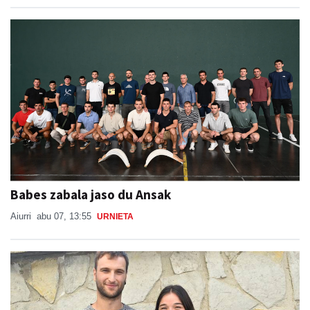
Babes zabala jaso du Ansak
Aiurri
abu 07, 13:55
URNIETA