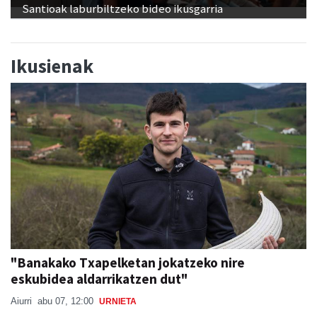
Santioak laburbiltzeko bideo ikusgarria
Ikusienak
"Banakako Txapelketan jokatzeko nire
eskubidea aldarrikatzen dut"
Aiurri
abu 07, 12:00
URNIETA