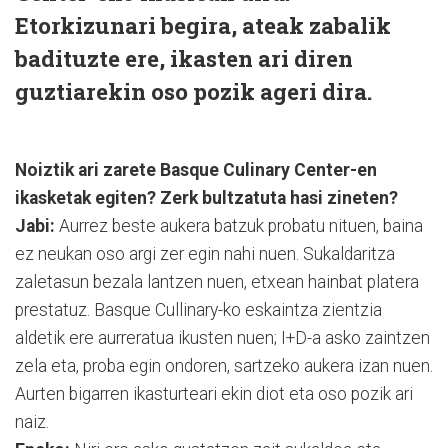
Etorkizunari begira, ateak zabalik
badituzte ere, ikasten ari diren
guztiarekin oso pozik ageri dira.
Noiztik ari zarete Basque Culinary Center-en
ikasketak egiten? Zerk bultzatuta hasi zineten?
Jabi:
Aurrez beste aukera batzuk probatu nituen, baina
ez neukan oso argi zer egin nahi nuen. Sukaldaritza
zaletasun bezala lantzen nuen, etxean hainbat platera
prestatuz. Basque Cullinary-ko eskaintza zientzia
aldetik ere aurreratua ikusten nuen; I+D-a asko zaintzen
zela eta, proba egin ondoren, sartzeko aukera izan nuen.
Aurten bigarren ikasturteari ekin diot eta oso pozik ari
naiz.