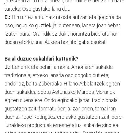
jatetxean aritu naiz lanean, oraindik ere deitzen didate
tarteka. Oso gustuko lana dut.
E.:
Hiru urtez aritu naiz ni ostalaritzan eta gogorra da
oso, inguruko guztiek jai dutenean, lanera joan behar
izaten baita. Oraindik ez dakit noruntza bideratu nahi
dudan etorkizuna. Aukera hori itxi gabe daukat.
Ba al duzue sukaldari kuttunik?
J.:
Lehenik eta behin, amona. Amonaren sukalde
tradizionala, etxeko janaria oso gogoko dut eta,
ondorioz, baita Zuberoako Hilario Arbelaitzek egiten
duen sukaldea edota Asturiasko Marcos Moranek
egiten duena ere. Ondo egindako janari tradizionala
gustatzen zait, formatu berria izan arren, tamainan
duena. Pepe Rodriguez ere asko gustatzen zait, bere
lurraldeko produktuak errespetatuz, sukalde sinplea