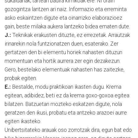
sukaldariak; tartean badira kimikoak ere. Ni orain
gozogintza lantzen ari naiz. Informazio eta erreminta
asko eskaintzen digute eta oinarrizko elaborazioez
gain, beste milaka aukera lantzeko bidea ematen dute.
J.:
Teknikak erakusten dituzte, ez errezetak. Arrautzak
irinarekin nola funtzionatzen duen, esaterako. Zer
gertatzen den bi elementu horiek nahasten dituzun
momentuan eta hortik aurrera zer egin dezakezun.
Gero, bestelako elementuak nahasten has zaitezke,
probak egiten.
E.:
Bestalde, modu praktikoan ikasten dugu. Krema
egitean, adibidez, beti ez da krema goxo-goxoa egitea
bilatzen. Batzuetan mozteko eskatzen digute, nola
geratzen den ikusi, probatu eta antzeko arazoei aurre
egiten ikasteko.
Unibertsitateko arauak oso zorrotzak dira, egun bat edo