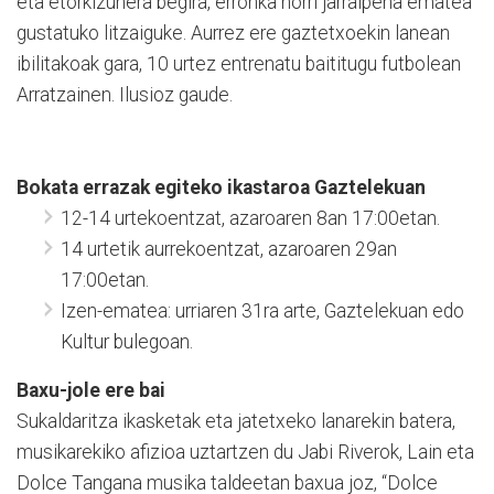
eta etorkizunera begira, erronka horri jarraipena ematea
gustatuko litzaiguke. Aurrez ere gaztetxoekin lanean
ibilitakoak gara, 10 urtez entrenatu baititugu futbolean
Arratzainen. Ilusioz gaude.
Bokata errazak egiteko ikastaroa Gaztelekuan
12-14 urtekoentzat, azaroaren 8an 17:00etan.
14 urtetik aurrekoentzat, azaroaren 29an
17:00etan.
Izen-ematea: urriaren 31ra arte, Gaztelekuan edo
Kultur bulegoan.
Baxu-jole ere bai
Sukaldaritza ikasketak eta jatetxeko lanarekin batera,
musikarekiko afizioa uztartzen du Jabi Riverok, Lain eta
Dolce Tangana musika taldeetan baxua joz, “Dolce