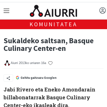
KOMUNITATEA
Sukaldeko saltsan, Basque
Culinary Center-en
Aiurri
2013ko urriaren 16a
Gehitu gaitzazu Googlen
Jabi Rivero eta Eneko Amondarain
billabonatarrak Basque Culinary
Center-eko ikasleak dira.