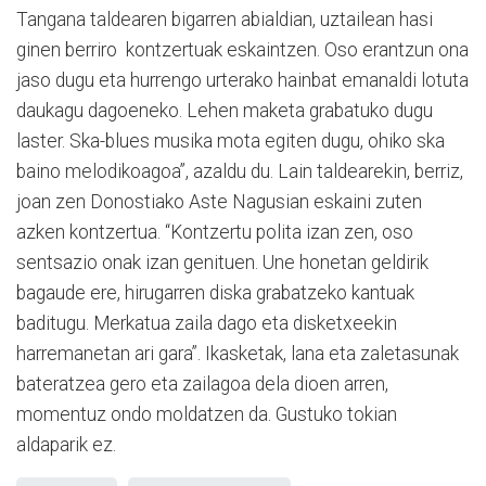
Tangana taldearen bigarren abialdian, uztailean hasi
ginen berriro kontzertuak eskaintzen. Oso erantzun ona
jaso dugu eta hurrengo urterako hainbat emanaldi lotuta
daukagu dagoeneko. Lehen maketa grabatuko dugu
laster. Ska-blues musika mota egiten dugu, ohiko ska
baino melodikoagoa”, azaldu du. Lain taldearekin, berriz,
joan zen Donostiako Aste Nagusian eskaini zuten
azken kontzertua. “Kontzertu polita izan zen, oso
sentsazio onak izan genituen. Une honetan geldirik
bagaude ere, hirugarren diska grabatzeko kantuak
baditugu. Merkatua zaila dago eta disketxeekin
harremanetan ari gara”. Ikasketak, lana eta zaletasunak
bateratzea gero eta zailagoa dela dioen arren,
momentuz ondo moldatzen da. Gustuko tokian
aldaparik ez.