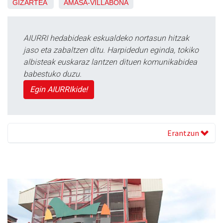
GIZARTEA
AMASA-VILLABONA
AIURRI hedabideak eskualdeko nortasun hitzak
jaso eta zabaltzen ditu. Harpidedun eginda, tokiko
albisteak euskaraz lantzen dituen komunikabidea
babestuko duzu.
Egin AIURRIkide!
Erantzun