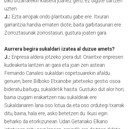
biko bizarrarekin klasera joanez gero, ez digute sartzen
uzten.
J.:
Ezta arropak ondo plantxatu gabe ere. Itxurari
garrantzia handia ematen diote, baita garbitasunari ere.
Zorroztasunak zorrostasun, gustura joaten gara.
Aurrera begira sukaldari izatea al duzue amets?
J.:
Enpresa aldera jotzeko joera dut. Oraintxe enpresen
kudeaketa lantzen ari gara eta joan zen astean
Fernando Canales sukaldari ospetsuarekin afaldu
genuen, bere Bilboko Etxanobe jatetxeko gestio osoa
bideratu baitugu, sukaldetik hasita. Gustuko dut alor hori,
baina izugarri erakartzen nau sukaldeak ere.
Sukaldariaren lana oso lotua da eta oso ordutegi txarrak
ditu, baina, hala ere, asko betetzen du. Ikusi egin
beharko da etorkizunean. Udan Getariako Elkano