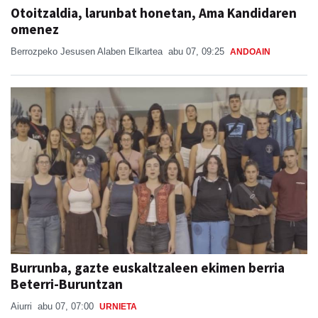
Otoitzaldia, larunbat honetan, Ama Kandidaren
omenez
Berrozpeko Jesusen Alaben Elkartea
abu 07, 09:25
ANDOAIN
Burrunba, gazte euskaltzaleen ekimen berria
Beterri-Buruntzan
Aiurri
abu 07, 07:00
URNIETA