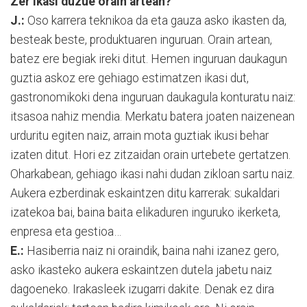
Zer ikasi duzue orain artean?
J.:
Oso karrera teknikoa da eta gauza asko ikasten da,
besteak beste, produktuaren inguruan. Orain artean,
batez ere begiak ireki ditut. Hemen inguruan daukagun
guztia askoz ere gehiago estimatzen ikasi dut,
gastronomikoki dena inguruan daukagula konturatu naiz:
itsasoa nahiz mendia. Merkatu batera joaten naizenean
urduritu egiten naiz, arrain mota guztiak ikusi behar
izaten ditut. Hori ez zitzaidan orain urtebete gertatzen.
Oharkabean, gehiago ikasi nahi dudan zikloan sartu naiz.
Aukera ezberdinak eskaintzen ditu karrerak: sukaldari
izatekoa bai, baina baita elikaduren inguruko ikerketa,
enpresa eta gestioa…
E.:
Hasiberria naiz ni oraindik, baina nahi izanez gero,
asko ikasteko aukera eskaintzen dutela jabetu naiz
dagoeneko. Irakasleek izugarri dakite. Denak ez dira