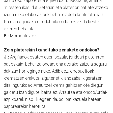
baino oso zaporetsua egiten baitu. Bestalde, arraina
miresten ikasi dut Getarian eta plater on bat ateratzeko
izugarrizko elaboraziorik behar ez dela konturatu naiz.
Parrilan egindako errodabailo on batek ez du beste
ezeren beharrik.
E.:
Momentuz ez.
Zein platerekin txundituko zenukete ondokoa?
J.:
Argiñanok esaten duen bezala, jendeari plateraren
bat eskaini behar zaionean, ona aterako zaizula seguru
dakizun hori egingo nuke. Adibidez, errebueltoak
krematzen erakutsi zigutenetik, ahozabalik geratzen
dira ingurukoak. Arraultzei krema gehitzen ote diegun
galdetu izan digute, baina ez. Arrautza eta onddo/urdai-
azpikoarekin soilik egiten da, bol bat kazuela batean
baporearekin berotuta.