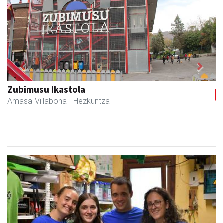
Previous
Next
Zubimusu Ikastola
Amasa-Villabona
- Hezkuntza