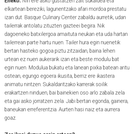
Eneko:
Niri ere asko gustatzen zait sukaldea eta
elkartean bereziki, lagunentzako afari mordoa prestatu
izan dut. Basque Culinary Center zabaldu aurretik, udan
tailerrak antolatu zituzten gazteei begira. Nik
dagoeneko batxilergoa amaituta neukan eta uda hartan
tailerrean parte hartu nuen. Tailer hura egin nuenetik
bertan hasteko gogoa piztu zitzaidan, baina lehen
urtean ez nuen aukerarik izan eta beste modulu bat
egin nuen. Modulua bukatu eta lanean pixka batean aritu
ostean, egungo egoera ikusita, berriz ere ikastera
animatu nintzen. Sukaldaritzako karrerak soilik
erakartzen ninduen, bai bainekien oso arlo zabala zela
eta gai asko jorratzen zela. Jabi bertan egonda, gainera,
baneukan erreferentzia. Aurten hasi naiz eta aurrera
goaz.