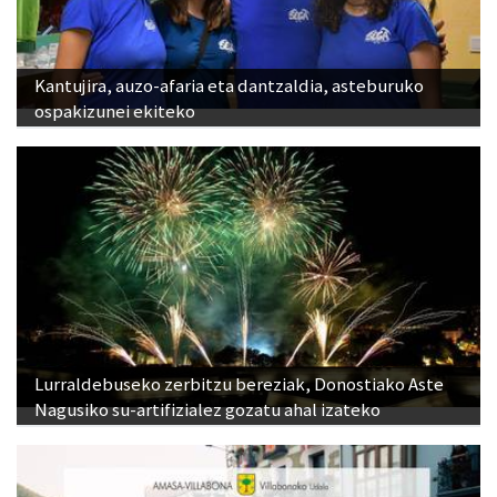
Kantujira, auzo-afaria eta dantzaldia, asteburuko
ospakizunei ekiteko
Lurraldebuseko zerbitzu bereziak, Donostiako Aste
Nagusiko su-artifizialez gozatu ahal izateko