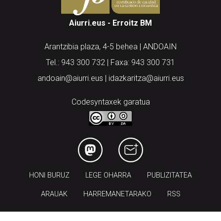
Aiurri.eus - Erroitz BM
Arantzibia plaza, 4-5 behea | ANDOAIN
Tel.: 943 300 732 | Faxa: 943 300 731
andoain@aiurri.eus | idazkaritza@aiurri.eus
Codesyntaxek garatua
HONI BURUZ
LEGE OHARRA
PUBLIZITATEA
ARAUAK
HARREMANETARAKO
RSS