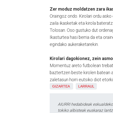
Zer moduz moldatzen zara ikas
Oraingoz ondo. Kirolari ordu asko
zaila ikasketak eta kirola bateratz
Tolosan. Oso gustuko dut ordenaga
Ikasturtea hasi berria da eta orai
egindako aukeraketarekin.
Kirolari dagokionez, zein asmo
Momentuz areto futbolean trebatu
baztertzen beste kirolen batean ar
zaletasun horri eutsiko diot etork
GIZARTEA
LARRAUL
AIURRI hedabideak eskualdeko n
tokiko albisteak euskaraz lan