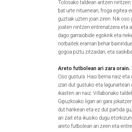
Tolosako taldean aritzen nintzen.
bat urte nituenean, froga egitea 
guztiak uzten joan ziren. Nik oso 
joaten nintzen entrenatzera eta a
dago garraiobide egokirik eta nek
norbaitek eraman behar bainindue
gogoa piztu zitzaidan, eta saskib
Areto futbolean ari zara orain
Oso gustura. Hasi berria naiz eta 
izan dut gustuko eta lagunartean a
ikasten ari naiz. Villabonako tal
Gipuzkoako ligan ari gara jokatzen
dut hankean eta ez dut partida gu
ari zait eta ikusiko dugu etorkiz
areto futbolean ari ziren eta ent