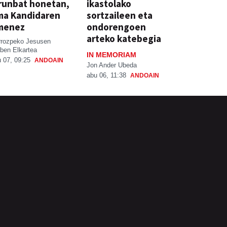
runbat honetan,
ikastolako
ma Kandidaren
sortzaileen eta
menez
ondorengoen
arteko katebegia
rrozpeko Jesusen
ben Elkartea
IN MEMORIAM
 07, 09:25
ANDOAIN
Jon Ander Ubeda
abu 06, 11:38
ANDOAIN