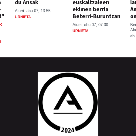
n
du Ansak
euskaltzaleen
la
e
ekimen berria
A
Aiurri
abu 07, 13:55
t"
Beterri-Buruntzan
o
URNIETA
K
Aiurri
abu 07, 07:00
Be
Ala
URNIETA
abu
N