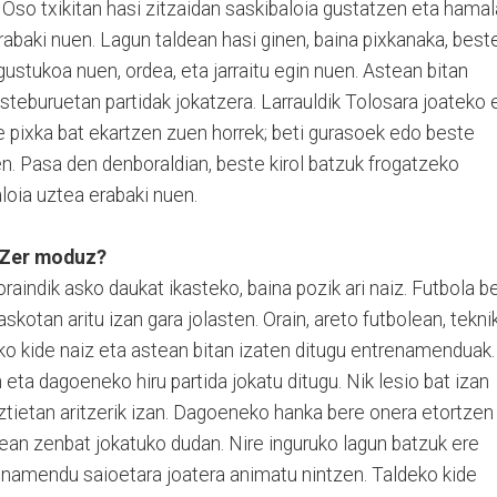
 Oso txikitan hasi zitzaidan saskibaloia gustatzen eta hama
erabaki nuen. Lagun taldean hasi ginen, baina pixkanaka, best
gustukoa nuen, ordea, eta jarraitu egin nuen. Astean bitan
steburuetan partidak jokatzera. Larrauldik Tolosara joateko 
e pixka bat ekartzen zuen horrek; beti gurasoek edo beste
n. Pasa den denboraldian, beste kirol batzuk frogatzeko
aloia uztea erabaki nuen.
. Zer moduz?
oraindik asko daukat ikasteko, baina pozik ari naiz. Futbola be
skotan aritu izan gara jolasten. Orain, areto futbolean, tekni
deko kide naiz eta astean bitan izaten ditugu entrenamenduak.
 eta dagoeneko hiru partida jokatu ditugu. Nik lesio bat izan
ztietan aritzerik izan. Dagoeneko hanka bere onera etortzen
unean zenbat jokatuko dudan. Nire inguruko lagun batzuk ere
renamendu saioetara joatera animatu nintzen. Taldeko kide