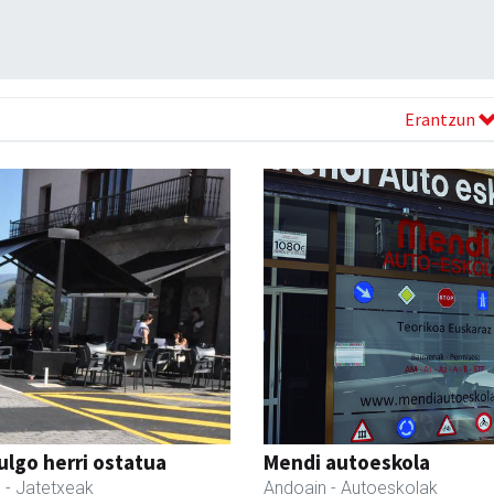
Erantzun
ulgo herri ostatua
Mendi autoeskola
l
- Jatetxeak
Andoain
- Autoeskolak