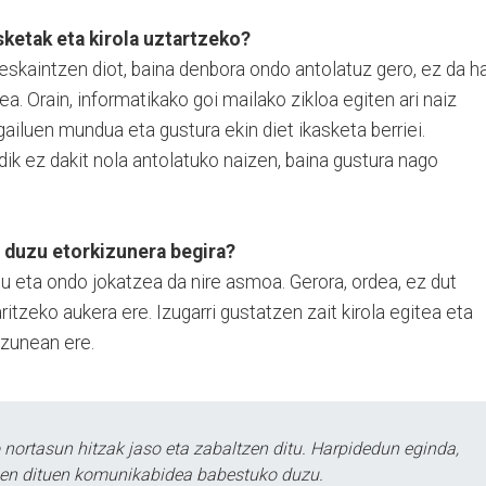
ketak eta kirola uztartzeko?
 eskaintzen diot, baina denbora ondo antolatuz gero, ez da h
ea. Orain, informatikako goi mailako zikloa egiten ari naiz
iluen mundua eta gustura ekin diet ikasketa berriei.
ndik ez dakit nola antolatuko naizen, baina gustura nago
 duzu etorkizunera begira?
 eta ondo jokatzea da nire asmoa. Gerora, ordea, ez dut
itzeko aukera ere. Izugarri gustatzen zait kirola egitea eta
izunean ere.
ortasun hitzak jaso eta zabaltzen ditu. Harpidedun eginda,
tzen dituen komunikabidea babestuko duzu.