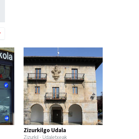
Zizurkilgo Udala
Zizurkil
- Udaletxeak