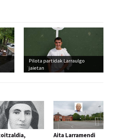
Pilota partidak Larraulgo
jaietan
oitzaldia,
Aita Larramendi