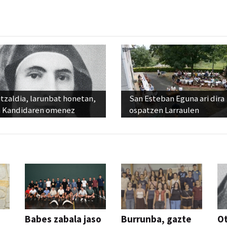
tzaldia, larunbat honetan,
San Esteban Eguna ari dira
 Kandidaren omenez
ospatzen Larraulen
Babes zabala jaso
Burrunba, gazte
Ot