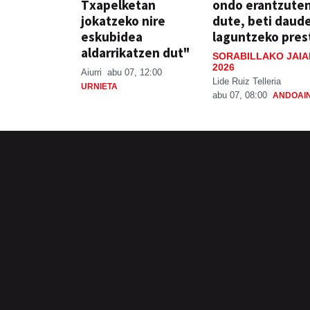
Txapelketan
ondo erantzute
jokatzeko nire
dute, beti daud
eskubidea
laguntzeko pres
aldarrikatzen dut"
SORABILLAKO JAIA
2026
Aiurri
abu 07, 12:00
Lide Ruiz Telleria
URNIETA
abu 07, 08:00
ANDOAI