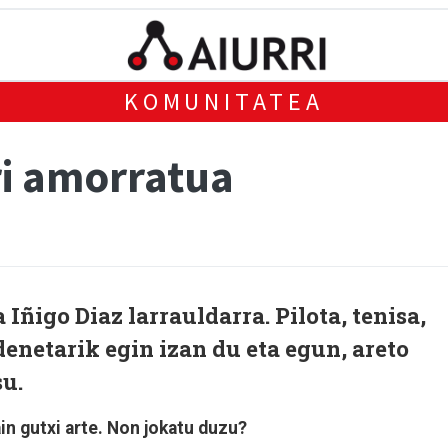
KOMUNITATEA
ari amorratua
Iñigo Diaz larrauldarra. Pilota, tenisa,
, denetarik egin izan du eta egun, areto
su.
ain gutxi arte. Non jokatu duzu?