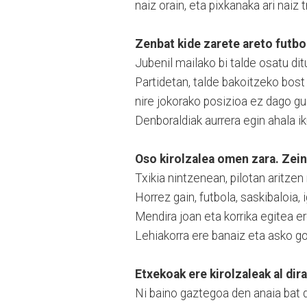
naiz orain, eta pixkanaka ari naiz
Zenbat kide zarete areto futbo
Jubenil mailako bi talde osatu dit
Partidetan, talde bakoitzeko bost 
nire jokorako posizioa ez dago gu
Denboraldiak aurrera egin ahala 
Oso kirolzalea omen zara. Zein
Txikia nintzenean, pilotan aritzen
Horrez gain, futbola, saskibaloia, 
Mendira joan eta korrika egitea er
Lehiakorra ere banaiz eta asko go
Etxekoak ere kirolzaleak al dir
Ni baino gaztegoa den anaia bat du