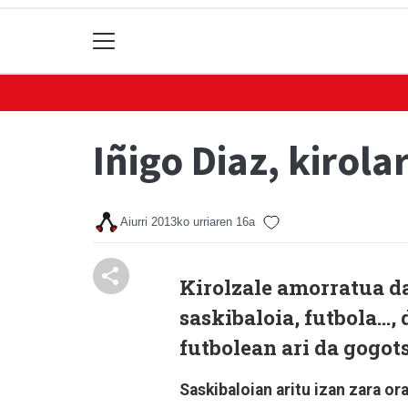
Iñigo Diaz, kirol
Aiurri
2013ko urriaren 16a
Kirolzale amorratua da 
saskibaloia, futbola...
futbolean ari da gogot
Saskibaloian aritu izan zara or