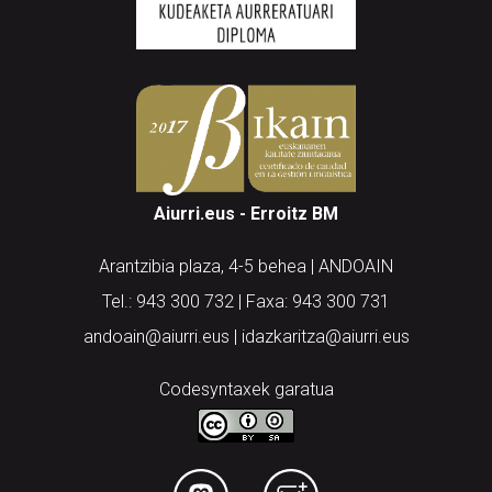
Aiurri.eus - Erroitz BM
Arantzibia plaza, 4-5 behea | ANDOAIN
Tel.: 943 300 732 | Faxa: 943 300 731
andoain@aiurri.eus | idazkaritza@aiurri.eus
Codesyntaxek garatua