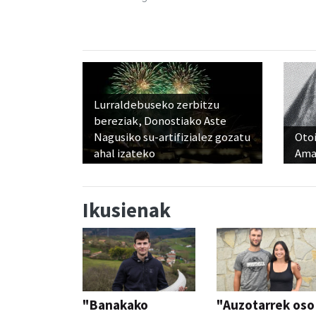
Lurraldebuseko zerbitzu
bereziak, Donostiako Aste
Nagusiko su-artifizialez gozatu
Otoi
ahal izateko
Ama
Ikusienak
"Banakako
"Auzotarrek oso