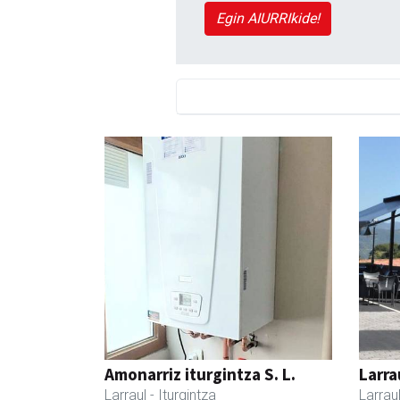
Egin AIURRIkide!
Amonarriz iturgintza S. L.
Larra
Larraul
- Iturgintza
Larrau