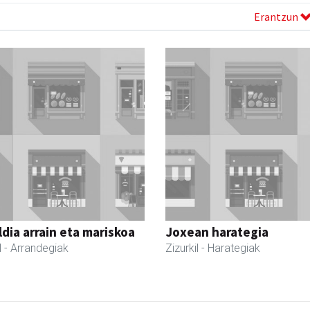
Erantzun
dia arrain eta mariskoa
Joxean harategia
l
- Arrandegiak
Zizurkil
- Harategiak