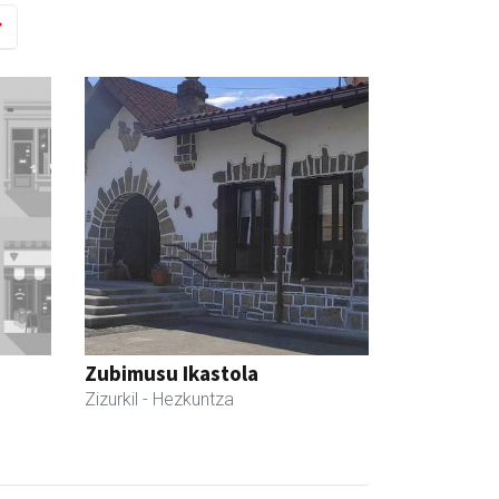
Zubimusu Ikastola
Zizurkil
- Hezkuntza