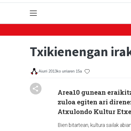
Txikienengan ira
Aiurri
2013ko urriaren 15a
Area10 gunean eraikitz
zuloa egiten ari direne
Atxulondo Kultur Etxea
Bien bitartean, kultura sailak abi