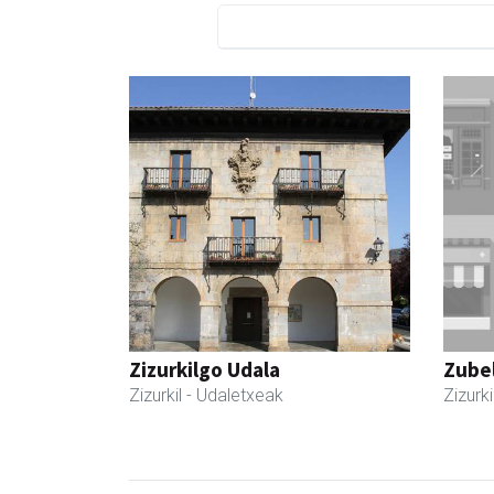
Zizurkilgo Udala
Zubel
Zizurkil
- Udaletxeak
Zizurki