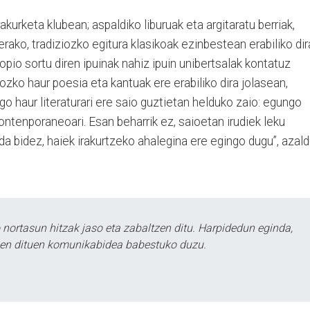
Irakurketa klubean; aspaldiko liburuak eta argitaratu berriak,
erako, tradiziozko egitura klasikoak ezinbestean erabiliko dir
opio sortu diren ipuinak nahiz ipuin unibertsalak kontatuz
ziozko haur poesia eta kantuak ere erabiliko dira jolasean,
 haur literaturari ere saio guztietan helduko zaio: egungo
kontenporaneoari. Esan beharrik ez, saioetan irudiek leku
da bidez, haiek irakurtzeko ahalegina ere egingo dugu”, azal
ortasun hitzak jaso eta zabaltzen ditu. Harpidedun eginda,
tzen dituen komunikabidea babestuko duzu.