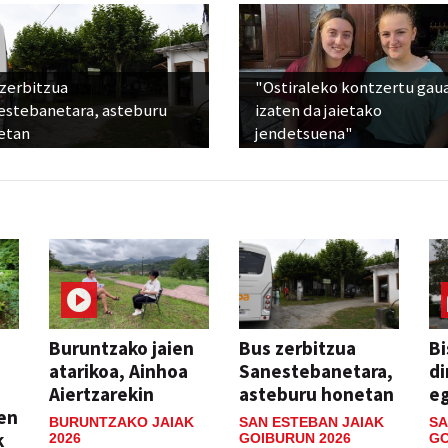
 zerbitzua
"Ostiraleko kontzertu gau
estebanetara, asteburu
izaten da jaietako
etan
jendetsuena"
Buruntzako jaien
Bus zerbitzua
Bi
atarikoa, Ainhoa
Sanestebanetara,
di
Aiertzarekin
asteburu honetan
e
ien
BURUNTZAKO JAIAK
SAN ESTEBAN JAIAK
SA
k
2026
GOIBURUN 2026
GO