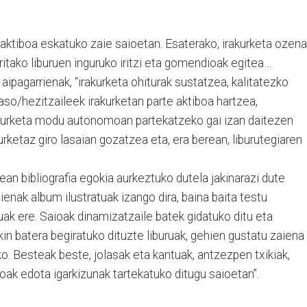
 aktiboa eskatuko zaie saioetan. Esaterako, irakurketa ozena
ritako liburuen inguruko iritzi eta gomendioak egitea…
aipagarrienak, “irakurketa ohiturak sustatzea, kalitatezko
aso/hezitzaileek irakurketan parte aktiboa hartzea,
akurketa modu autonomoan partekatzeko gai izan daitezen
kurketaz giro lasaian gozatzea eta, era berean, liburutegiaren
zean bibliografia egokia aurkeztuko dutela jakinarazi dute
enak album ilustratuak izango dira, baina baita testu
uak ere. Saioak dinamizatzaile batek gidatuko ditu eta
in batera begiratuko dituzte liburuak, gehien gustatu zaiena
o. Besteak beste, jolasak eta kantuak, antzezpen txikiak,
ak edota igarkizunak tartekatuko ditugu saioetan”.