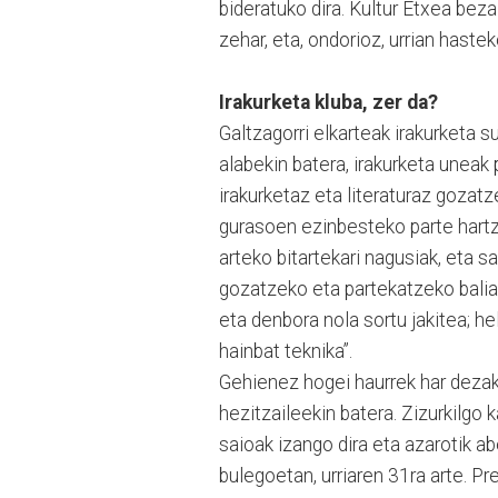
bideratuko dira. Kultur Etxea beza
zehar, eta, ondorioz, urrian haste
Irakurketa kluba, zer da?
Galtzagorri elkarteak irakurketa
alabekin batera, irakurketa uneak
irakurketaz eta literaturaz gozatz
gurasoen ezinbesteko parte hartze
arteko bitartekari nagusiak, eta s
gozatzeko eta partekatzeko baliab
eta denbora nola sortu jakitea; he
hainbat teknika”.
Gehienez hogei haurrek har dezak
hezitzaileekin batera. Zizurkilgo
saioak izango dira eta azarotik a
bulegoetan, urriaren 31ra arte. Pr