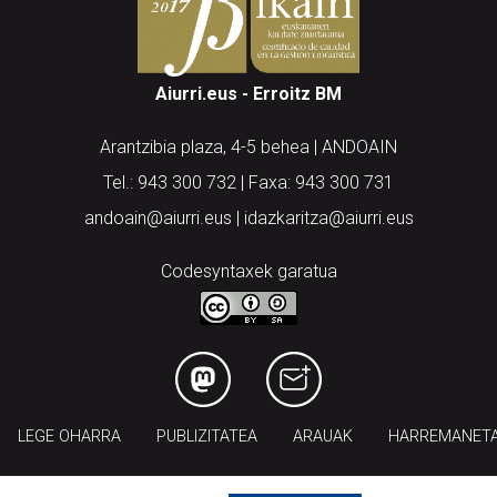
Aiurri.eus - Erroitz BM
Arantzibia plaza, 4-5 behea | ANDOAIN
Tel.: 943 300 732 | Faxa: 943 300 731
andoain@aiurri.eus | idazkaritza@aiurri.eus
Codesyntaxek garatua
LEGE OHARRA
PUBLIZITATEA
ARAUAK
HARREMANET