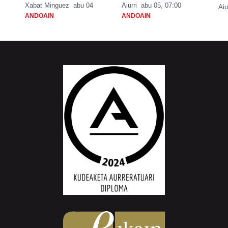
Xabat Minguez
abu 04
Aiurri
abu 05, 07:00
Aiu
ANDOAIN
ANDOAIN