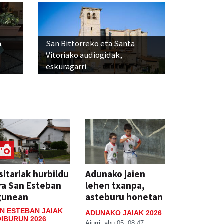
a
San Bittorreko eta Santa
Vitoriako audiogidak,
eskuragarri
sitariak hurbildu
Adunako jaien
ra San Esteban
lehen txanpa,
gunean
asteburu honetan
N ESTEBAN JAIAK
ADUNAKO JAIAK 2026
IBURUN 2026
Aiurri
abu 05, 08:47