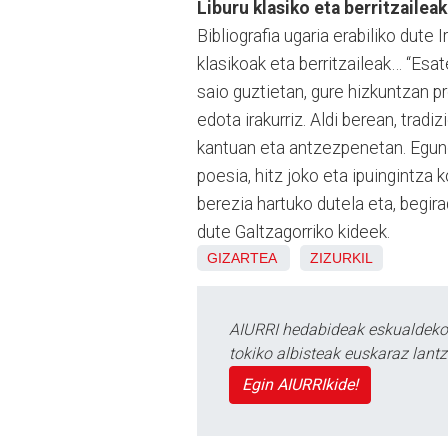
Liburu klasiko eta berritzaileak
Bibliografia ugaria erabiliko dute 
klasikoak eta berritzaileak… “Esat
saio guztietan, gure hizkuntzan pr
edota irakurriz. Aldi berean, tradi
kantuan eta antzezpenetan. Egungo
poesia, hitz joko eta ipuingintza 
berezia hartuko dutela eta, begira
dute Galtzagorriko kideek.
GIZARTEA
ZIZURKIL
AIURRI hedabideak eskualdeko n
tokiko albisteak euskaraz lan
Egin AIURRIkide!