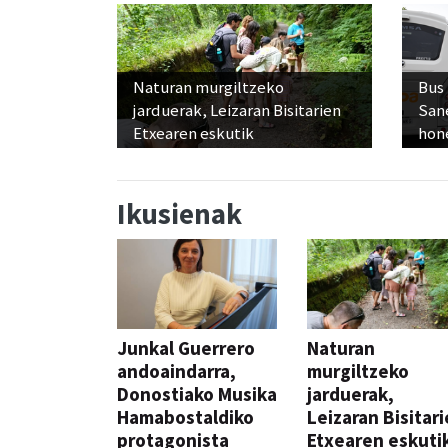
Naturan murgiltzeko
Bus
jarduerak, Leizaran Bisitarien
San
Etxearen eskutik
hon
Ikusienak
Junkal Guerrero
Naturan
andoaindarra,
murgiltzeko
Donostiako Musika
jarduerak,
Hamabostaldiko
Leizaran Bisitar
protagonista
Etxearen eskuti