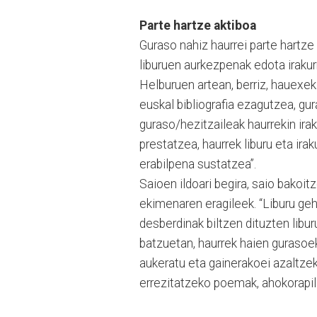
Parte hartze aktiboa
Guraso nahiz haurrei parte hartze
liburuen aurkezpenak edota irakur
Helburuen artean, berriz, hauexek 
euskal bibliografia ezagutzea, gur
guraso/hezitzaileak haurrekin ir
prestatzea, haurrek liburu eta ira
erabilpena sustatzea”.
Saioen ildoari begira, saio bakoit
ekimenaren eragileek. “Liburu gehi
desberdinak biltzen dituzten libur
batzuetan, haurrek haien gurasoek
aukeratu eta gainerakoei azaltzek
errezitatzeko poemak, ahokorapilo