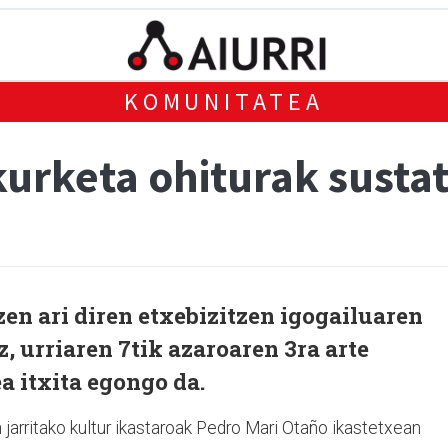
KOMUNITATEA
kurketa ohiturak susta
en ari diren etxebizitzen igogailuaren
z, urriaren 7tik azaroaren 3ra arte
 itxita egongo da.
an jarritako kultur ikastaroak Pedro Mari Otaño ikastetxean