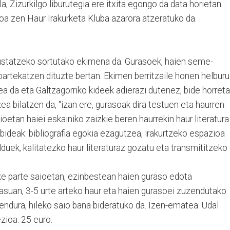
la, Zizurkilgo liburutegia ere itxita egongo da data horietan
koa zen Haur Irakurketa Kluba azarora atzeratuko da.
 sustatzeko sortutako ekimena da. Gurasoek, haien seme-
 partekatzen dituzte bertan. Ekimen berritzaile honen helburu
ea da eta Galtzagorriko kideek adierazi dutenez, bide horreta
a bilatzen da, “izan ere, gurasoak dira testuen eta haurren
aioetan haiei eskainiko zaizkie beren haurrekin haur literatura
ideak: bibliografia egokia ezagutzea, irakurtzeko espazioa
lduek, kalitatezko haur literaturaz gozatu eta transmititzeko
e parte saioetan, ezinbestean haien guraso edota
 kasuan, 3-5 urte arteko haur eta haien gurasoei zuzendutako
bendura, hileko saio bana bideratuko da. Izen-ematea: Udal
ezioa: 25 euro.