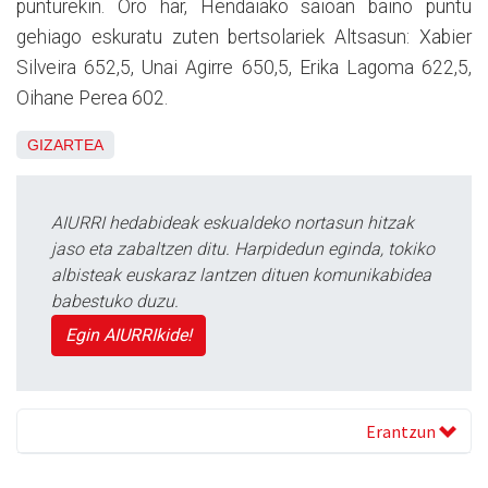
punturekin. Oro har, Hendaiako saioan baino puntu
gehiago eskuratu zuten bertsolariek Altsasun: Xabier
Silveira 652,5, Unai Agirre 650,5, Erika Lagoma 622,5,
Oihane Perea 602.
GIZARTEA
AIURRI hedabideak eskualdeko nortasun hitzak
jaso eta zabaltzen ditu. Harpidedun eginda, tokiko
albisteak euskaraz lantzen dituen komunikabidea
babestuko duzu.
Egin AIURRIkide!
Erantzun