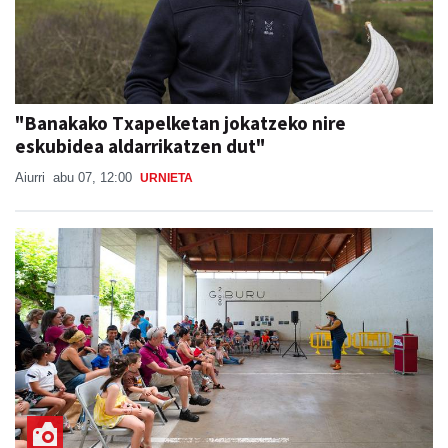
"Banakako Txapelketan jokatzeko nire
eskubidea aldarrikatzen dut"
Aiurri
abu 07, 12:00
URNIETA