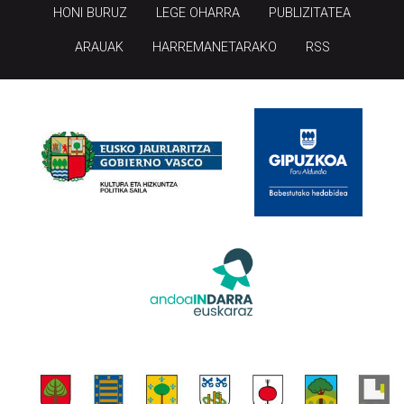
HONI BURUZ
LEGE OHARRA
PUBLIZITATEA
ARAUAK
HARREMANETARAKO
RSS