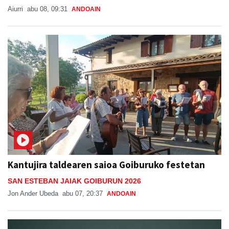
Aiurri
abu 08, 09:31
ANDOAIN
Kantujira taldearen saioa Goiburuko festetan
SAN ESTEBAN JAIAK GOIBURUN 2026
Jon Ander Ubeda
abu 07, 20:37
ANDOAIN