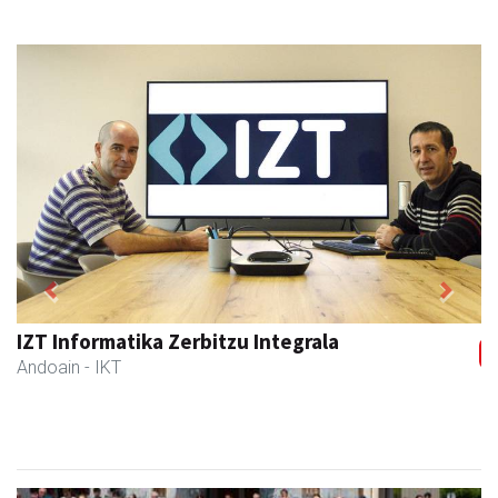
Previous
Next
IZT Informatika Zerbitzu Integrala
Andoain
- IKT