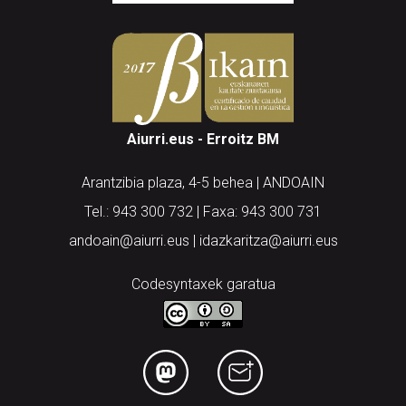
Aiurri.eus - Erroitz BM
Arantzibia plaza, 4-5 behea | ANDOAIN
Tel.: 943 300 732 | Faxa: 943 300 731
andoain@aiurri.eus | idazkaritza@aiurri.eus
Codesyntaxek garatua