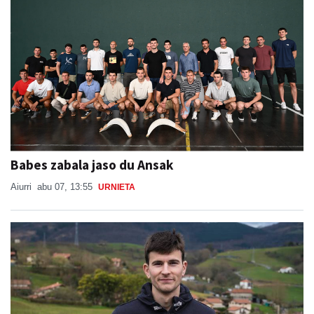
Babes zabala jaso du Ansak
Aiurri
abu 07, 13:55
URNIETA