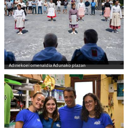
Adinekoei omenaldia Adunako plazan