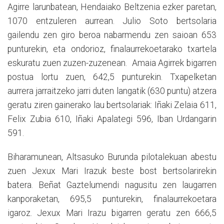
Agirre larunbatean, Hendaiako Beltzenia ezker paretan,
1070 entzuleren aurrean. Julio Soto bertsolaria
gailendu zen giro beroa nabarmendu zen saioan 653
punturekin, eta ondorioz, finalaurrekoetarako txartela
eskuratu zuen zuzen-zuzenean. Amaia Agirrek bigarren
postua lortu zuen, 642,5 punturekin. Txapelketan
aurrera jarraitzeko jarri duten langatik (630 puntu) atzera
geratu ziren gainerako lau bertsolariak: Iñaki Zelaia 611,
Felix Zubia 610, Iñaki Apalategi 596, Iban Urdangarin
591.
Biharamunean, Altsasuko Burunda pilotalekuan abestu
zuen Jexux Mari Irazuk beste bost bertsolarirekin
batera. Beñat Gaztelumendi nagusitu zen laugarren
kanporaketan, 695,5 punturekin, finalaurrekoetara
igaroz. Jexux Mari Irazu bigarren geratu zen 666,5