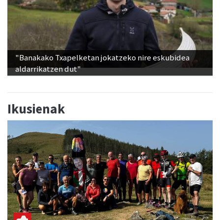
"Banakako Txapelketan jokatzeko nire eskubidea
aldarrikatzen dut"
Ikusienak