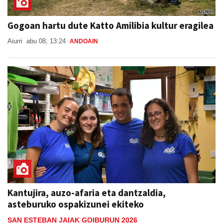
Gogoan hartu dute Katto Amilibia kultur eragilea
Aiurri
abu 08, 13:24
ANDOAIN
Kantujira, auzo-afaria eta dantzaldia,
asteburuko ospakizunei ekiteko
SAN ESTEBAN JAIAK GOIBURUN 2026