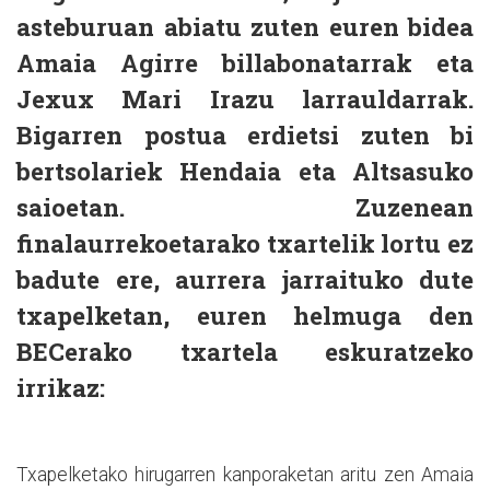
asteburuan abiatu zuten euren bidea
Amaia Agirre billabonatarrak eta
Jexux Mari Irazu larrauldarrak.
Bigarren postua erdietsi zuten bi
bertsolariek Hendaia eta Altsasuko
saioetan. Zuzenean
finalaurrekoetarako txartelik lortu ez
badute ere, aurrera jarraituko dute
txapelketan, euren helmuga den
BECerako txartela eskuratzeko
irrikaz:
Txapelketako hirugarren kanporaketan aritu zen Amaia