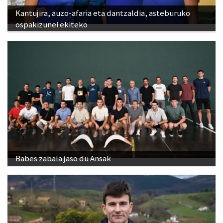
Kantujira, auzo-afaria eta dantzaldia, asteburuko
ospakizunei ekiteko
Babes zabala jaso du Ansak