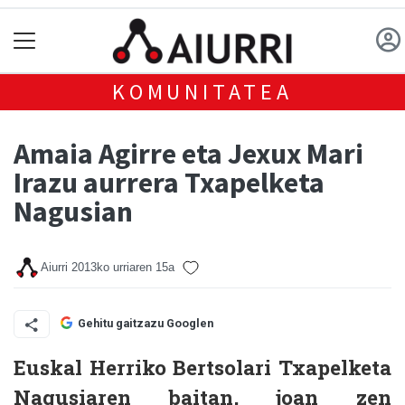
KOMUNITATEA
Amaia Agirre eta Jexux Mari
Irazu aurrera Txapelketa
Nagusian
Aiurri
2013ko urriaren 15a
Gehitu gaitzazu Googlen
Euskal Herriko Bertsolari Txapelketa
Nagusiaren baitan, joan zen