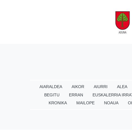
AIARALDEA
AIKOR
AIURRI
ALEA
BEGITU
ERRAN
EUSKALERRIA IRRA
KRONIKA
MAILOPE
NOAUA
O