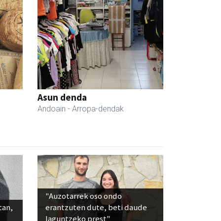
Asun denda
Andoain
- Arropa-dendak
"Auzotarrek oso ondo
tan,
erantzuten dute, beti daude
laguntzeko prest"