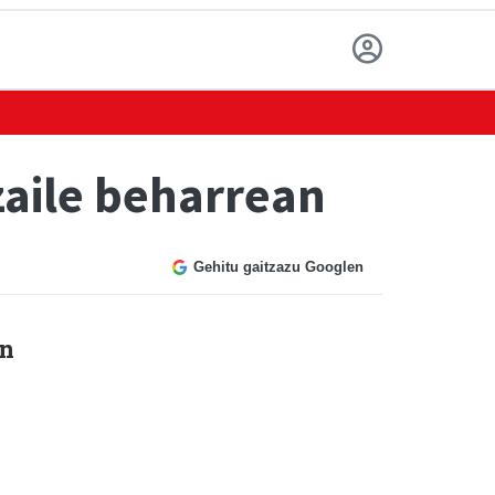
aile beharrean
Gehitu gaitzazu Googlen
en