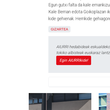
Egun gutxi falta da kale emankizu
Kale Berrian edota Goikoplazan ikus
kide gehienak. Herrikide gehiagor
GIZARTEA
AIURRI hedabideak eskualdeko n
tokiko albisteak euskaraz lan
Egin AIURRIkide!