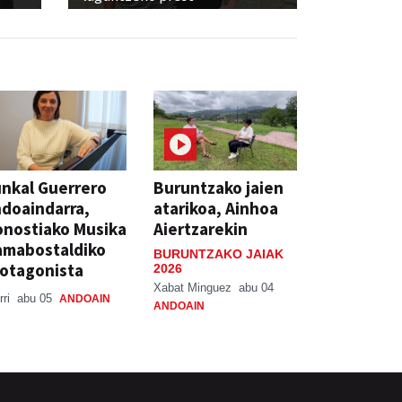
nkal Guerrero
Buruntzako jaien
doaindarra,
atarikoa, Ainhoa
nostiako Musika
Aiertzarekin
amabostaldiko
BURUNTZAKO JAIAK
otagonista
2026
Xabat Minguez
abu 04
rri
abu 05
ANDOAIN
ANDOAIN