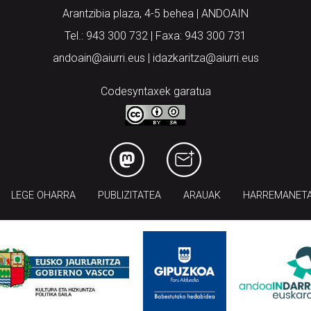
Arantzibia plaza, 4-5 behea | ANDOAIN
Tel.: 943 300 732 | Faxa: 943 300 731
andoain@aiurri.eus | idazkaritza@aiurri.eus
Codesyntaxek garatua
LEGE OHARRA
PUBLIZITATEA
ARAUAK
HARREMANET