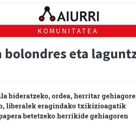
KOMUNITATEA
bolondres eta laguntz
a bideratzeko, ordea, herritar gehiagor
o, liberalek eragindako txikizioagatik
papera betetzeko herrikide gehiagoren