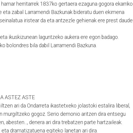
a hamar herritarrek 1837ko gertaera ezaguna gogora ekarriko
uze eta zabal Larramendi Bazkunak bideratu duen ekimena
einalatua iristear da eta antzezle gehienak ere prest daude
eta ikuskizunean laguntzeko aukera ere egon badago.
ko bolondres bila dabil Larramendi Bazkuna.
A ASTEZ ASTE
ltzen ari da Ondarreta ikastetxeko jolastoki estalira liberal,
tan murgiltzeko gogoz. Serio demonio aritzen dira entsegu
en, abesten..., denera ari dira trebatzen parte hartzaileak.
eta dramatizatuena egiteko lanetan ari dira.