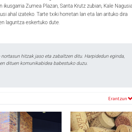
n ikusgarria Zumea Plazan, Santa Krutz zubian, Kale Nagusia
i ahal izateko. Tarte txiki horretan lan eta lan arituko dira
en laguntza eskertuko dute.
ortasun hitzak jaso eta zabaltzen ditu. Harpidedun eginda,
tzen dituen komunikabidea babestuko duzu.
Erantzun