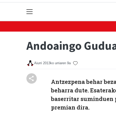
Andoaingo Gudua 
Aiurri
2013ko urriaren 9a
Antzezpena behar bezal
beharra dute. Esaterak
baserritar suminduen 
premian dira.