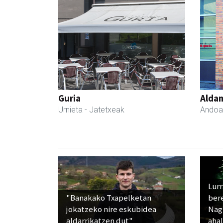
Guria
Aldam
Urnieta
- Jatetxeak
Andoa
Lur
"Banakako Txapelketan
ber
jokatzeko nire eskubidea
Nagu
aldarrikatzen dut"
ahal