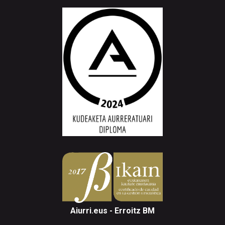
Aiurri.eus - Erroitz BM