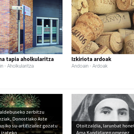
a tapia aholkularitza
Izkiriota ardoak
in
- Aholkularitza
Andoain
- Ardoak
raldebuseko zerbitzu
eziak, Donostiako Aste
siko su-artifizialez gozatu
Otoitzaldia, larunbat hone
 izateko
Ama Kandidaren omenez