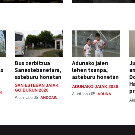
Bus zerbitzua
Adunako jaien
Ju
ko
Sanestebanetara,
lehen txanpa,
an
asteburu honetan
asteburu honetan
Do
H
SAN ESTEBAN JAIAK
ADUNAKO JAIAK 2026
pr
GOIBURUN 2026
K
Aiurri
abu 05
ADUNA
Aiurri
abu 05
ANDOAIN
Aiu