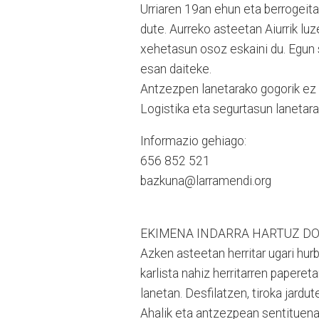
Urriaren 19an ehun eta berrogeit
dute. Aurreko asteetan Aiurrik l
xehetasun osoz eskaini du. Egun s
esan daiteke.
Antzezpen lanetarako gogorik ez 
Logistika eta segurtasun lanetara
Informazio gehiago:
656 852 521
bazkuna@larramendi.org
EKIMENA INDARRA HARTUZ DO
Azken asteetan herritar ugari hurbi
karlista nahiz herritarren papere
lanetan. Desfilatzen, tiroka jardut
Ahalik eta antzezpean sentituena 