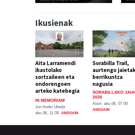
Ikusienak
Aita Larramendi
Sorabilla Trail,
ikastolako
aurtengo jaieta
sortzaileen eta
berrikuntza
ondorengoen
nagusia
arteko katebegia
SORABILLAKO JAIA
2026
IN MEMORIAM
Aiurri
abu 06, 07:00
Jon Ander Ubeda
ANDOAIN
abu 06, 11:38
ANDOAIN