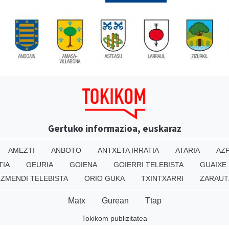
Gertuko informazioa, euskaraz
AMEZTI
ANBOTO
ANTXETA IRRATIA
ATARIA
AZP
TIA
GEURIA
GOIENA
GOIERRI TELEBISTA
GUAIXE
IZMENDI TELEBISTA
ORIO GUKA
TXINTXARRI
ZARAUT
Matx
Gurean
Ttap
Tokikom publizitatea