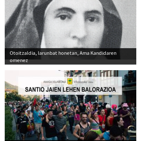
Otoitzaldia, larunbat honetan, Ama Kandidaren
omenez