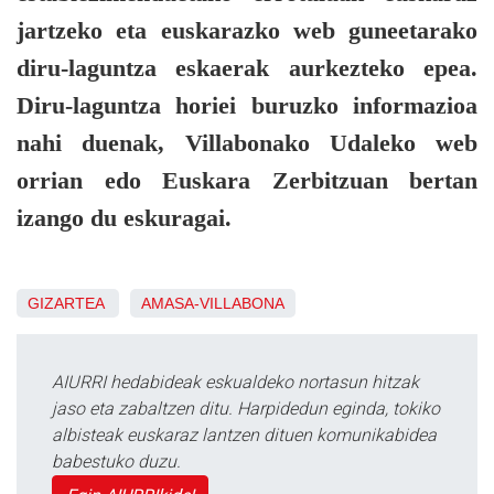
jartzeko eta euskarazko web guneetarako
diru-laguntza eskaerak aurkezteko epea.
Diru-laguntza horiei buruzko informazioa
nahi duenak, Villabonako Udaleko web
orrian edo Euskara Zerbitzuan bertan
izango du eskuragai.
GIZARTEA
AMASA-VILLABONA
AIURRI hedabideak eskualdeko nortasun hitzak
jaso eta zabaltzen ditu. Harpidedun eginda, tokiko
albisteak euskaraz lantzen dituen komunikabidea
babestuko duzu.