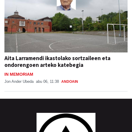
Aita Larramendi ikastolako sortzaileen eta
ondorengoen arteko katebegia
IN MEMORIAM
Jon Ander Ubeda
abu 06, 11:38
ANDOAIN