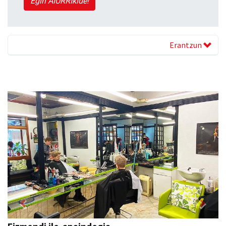
Egin AIURRIkide!
Erantzun
Previous
Next