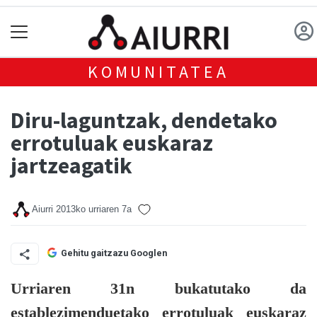
KOMUNITATEA
Diru-laguntzak, dendetako
errotuluak euskaraz
jartzeagatik
Aiurri
2013ko urriaren 7a
Gehitu gaitzazu Googlen
Urriaren 31n bukatutako da
establezimenduetako errotuluak euskaraz