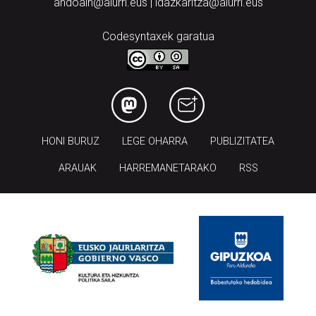
andoain@aiurri.eus | idazkaritza@aiurri.eus
Codesyntaxek garatua
HONI BURUZ
LEGE OHARRA
PUBLIZITATEA
ARAUAK
HARREMANETARAKO
RSS