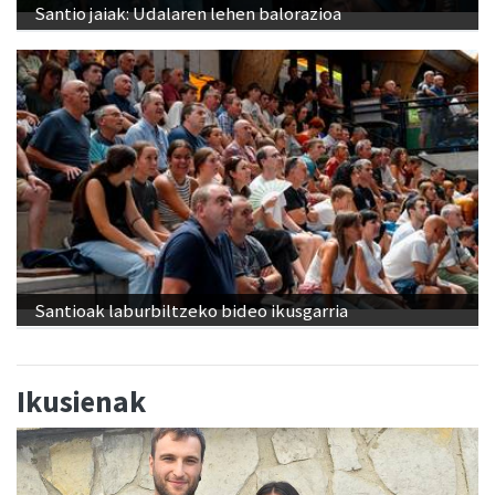
Santio jaiak: Udalaren lehen balorazioa
Santioak laburbiltzeko bideo ikusgarria
Ikusienak