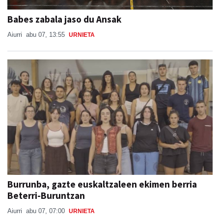
Babes zabala jaso du Ansak
Aiurri
abu 07, 13:55
URNIETA
Burrunba, gazte euskaltzaleen ekimen berria
Beterri-Buruntzan
Aiurri
abu 07, 07:00
URNIETA