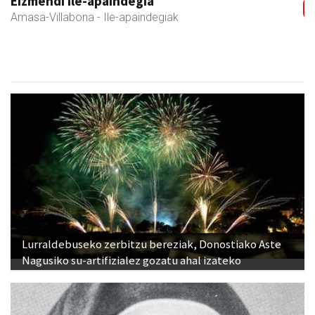
Erniobea BHI
Amasa-Villabona
- Hezkuntza
Lurraldebuseko zerbitzu bereziak, Donostiako Aste
Nagusiko su-artifizialez gozatu ahal izateko