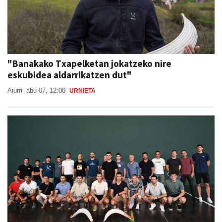
"Banakako Txapelketan jokatzeko nire
eskubidea aldarrikatzen dut"
Aiurri
abu 07, 12:00
URNIETA