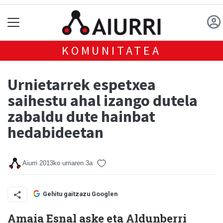
KOMUNITATEA
Urnietarrek espetxea
saihestu ahal izango dutela
zabaldu dute hainbat
hedabideetan
Aiurri
2013ko urriaren 3a
Gehitu gaitzazu Googlen
Amaia Esnal aske eta Aldunberri