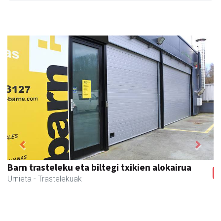
Previous
Next
Barn trasteleku eta biltegi txikien alokairua
Urnieta
- Trastelekuak