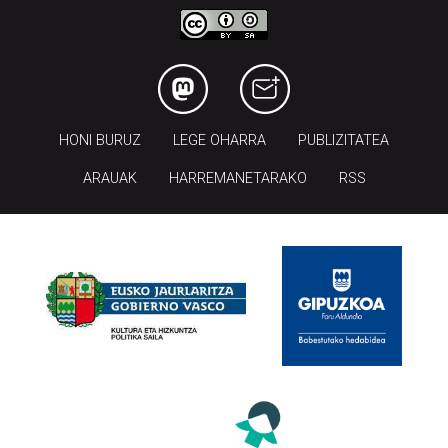
HONI BURUZ
LEGE OHARRA
PUBLIZITATEA
ARAUAK
HARREMANETARAKO
RSS