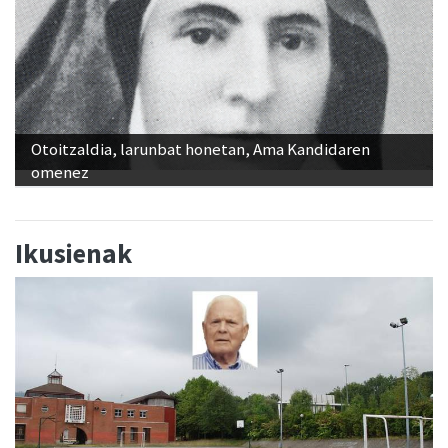
Otoitzaldia, larunbat honetan, Ama Kandidaren
omenez
Ikusienak