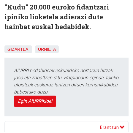
"Kudu" 20.000 euroko fidantzari
ipiniko lioketela adierazi dute
hainbat euskal hedabidek.
GIZARTEA
URNIETA
AIURRI hedabideak eskualdeko nortasun hitzak
jaso eta zabaltzen ditu. Harpidedun eginda, tokiko
albisteak euskaraz lantzen dituen komunikabidea
babestuko duzu.
Egin AIURRIkide!
Erantzun