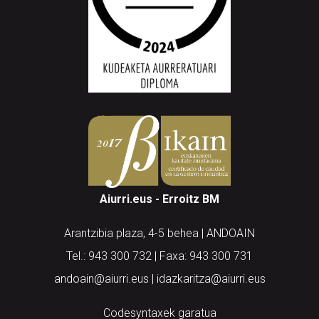
Aiurri.eus - Erroitz BM
Arantzibia plaza, 4-5 behea | ANDOAIN
Tel.: 943 300 732 | Faxa: 943 300 731
andoain@aiurri.eus | idazkaritza@aiurri.eus
Codesyntaxek garatua