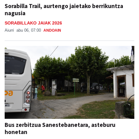
Sorabilla Trail, aurtengo jaietako berrikuntza
nagusia
SORABILLAKO JAIAK 2026
Aiurri
abu 06, 07:00
ANDOAIN
Bus zerbitzua Sanestebanetara, asteburu
honetan