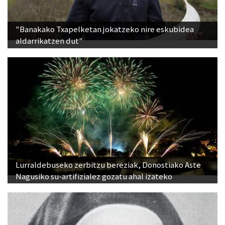
"Banakako Txapelketan jokatzeko nire eskubidea
aldarrikatzen dut"
Lurraldebuseko zerbitzu bereziak, Donostiako Aste
Nagusiko su-artifizialez gozatu ahal izateko