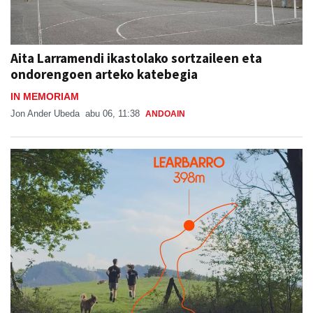
Aita Larramendi ikastolako sortzaileen eta
ondorengoen arteko katebegia
IN MEMORIAM
Jon Ander Ubeda
abu 06, 11:38
ANDOAIN