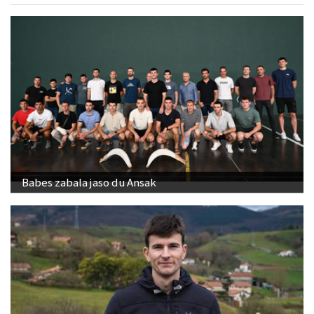
Babes zabala jaso du Ansak