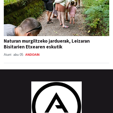
Naturan murgiltzeko jarduerak, Leizaran
Bisitarien Etxearen eskutik
Aiurri
abu 05
ANDOAIN