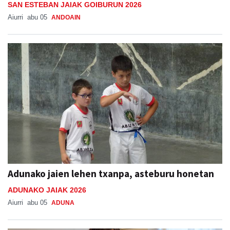
SAN ESTEBAN JAIAK GOIBURUN 2026
Aiurri
abu 05
ANDOAIN
Adunako jaien lehen txanpa, asteburu honetan
ADUNAKO JAIAK 2026
Aiurri
abu 05
ADUNA