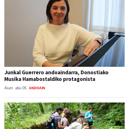
Junkal Guerrero andoaindarra, Donostiako
Musika Hamabostaldiko protagonista
Aiurri
abu 05
ANDOAIN