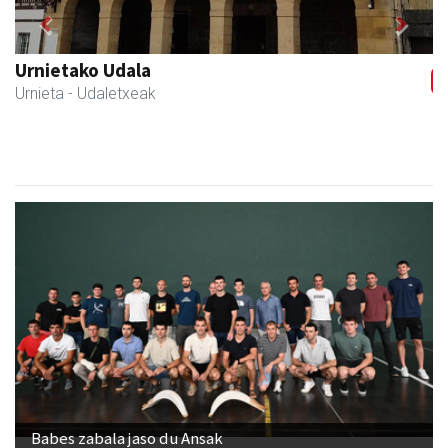
Previous
Next
Urnietako Udala
Urnieta
- Udaletxeak
Babes zabala jaso du Ansak