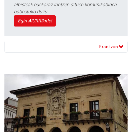
albisteak euskaraz lantzen dituen komunikabidea
babestuko duzu.
Egin AIURRIkide!
Erantzun