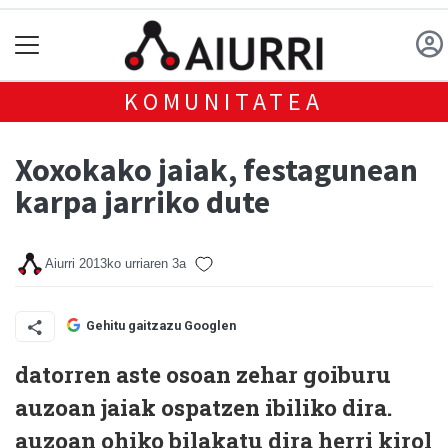
KOMUNITATEA
Xoxokako jaiak, festagunean
karpa jarriko dute
Aiurri
2013ko urriaren 3a
Gehitu gaitzazu Googlen
datorren aste osoan zehar goiburu
auzoan jaiak ospatzen ibiliko dira.
auzoan ohiko bilakatu dira herri kirol