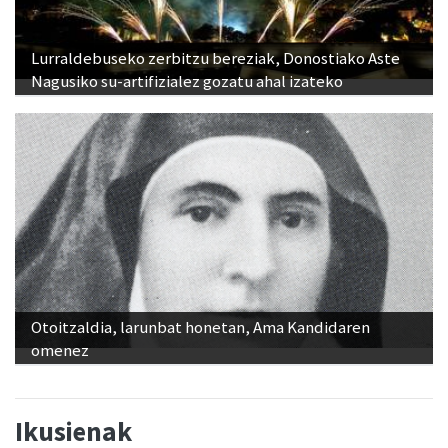
Lurraldebuseko zerbitzu bereziak, Donostiako Aste
Nagusiko su-artifizialez gozatu ahal izateko
Otoitzaldia, larunbat honetan, Ama Kandidaren
omenez
Ikusienak