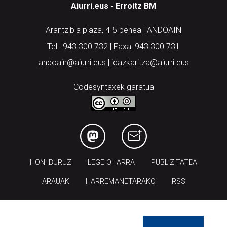
Aiurri.eus - Erroitz BM
Arantzibia plaza, 4-5 behea | ANDOAIN
Tel.: 943 300 732 | Faxa: 943 300 731
andoain@aiurri.eus | idazkaritza@aiurri.eus
Codesyntaxek garatua
HONI BURUZ
LEGE OHARRA
PUBLIZITATEA
ARAUAK
HARREMANETARAKO
RSS