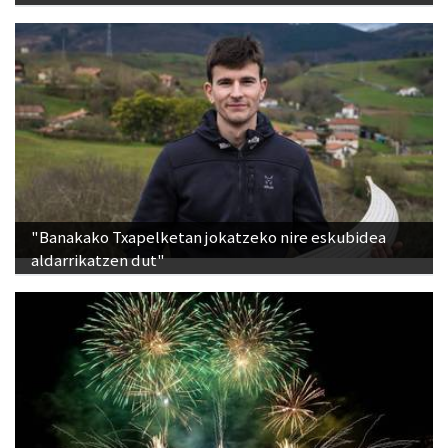
"Banakako Txapelketan jokatzeko nire eskubidea
aldarrikatzen dut"