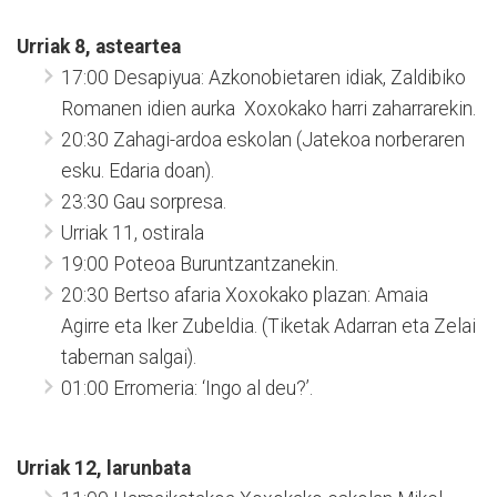
Urriak 8, asteartea
17:00 Desapiyua: Azkonobietaren idiak, Zaldibiko
Romanen idien aurka Xoxokako harri zaharrarekin.
20:30 Zahagi-ardoa eskolan (Jatekoa norberaren
esku. Edaria doan).
23:30 Gau sorpresa.
Urriak 11, ostirala
19:00 Poteoa Buruntzantzanekin.
20:30 Bertso afaria Xoxokako plazan: Amaia
Agirre eta Iker Zubeldia. (Tiketak Adarran eta Zelai
tabernan salgai).
01:00 Erromeria: ‘Ingo al deu?’.
Urriak 12, larunbata