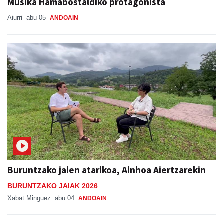
Musika Hamabostaldiko protagonista
Aiurri
abu 05
ANDOAIN
Buruntzako jaien atarikoa, Ainhoa Aiertzarekin
BURUNTZAKO JAIAK 2026
Xabat Minguez
abu 04
ANDOAIN