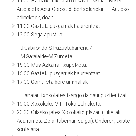
11:00 Hamaiketakoa Xoxokako eskolan Mikel
Artola eta Adur Gorostidi bertsolariekin. Auzoko
adinekoek, doan.
11:00 Gaztelu puzgarriak haurrentzat.
12:00 Sega apustua:
J.Gabirondo-S.Irazustabarrena /
M.Garaialde-M.Zumeta.
15:00 Mus Azkarra Txapelketa.
16:00 Gaztelu puzgarriak haurrentzat.
17:00 Gorriti eta bere animaliak.
Jarraian txokolatea izango da haur guztientzat.
19:00 Xoxokako VIII. Toka Lehiaketa.
20:30 Oilasko jatea Xoxokako plazan (Tiketak
Adarran eta Zelai tabernan salgai). Ondoren, txiste
kontalaria.