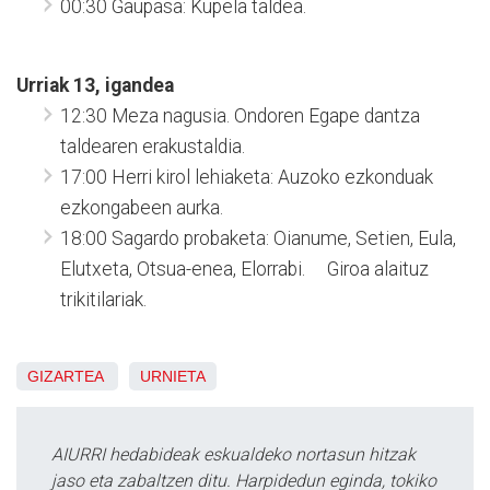
00:30 Gaupasa: Kupela taldea.
Urriak 13, igandea
12:30 Meza nagusia. Ondoren Egape dantza
taldearen erakustaldia.
17:00 Herri kirol lehiaketa: Auzoko ezkonduak
ezkongabeen aurka.
18:00 Sagardo probaketa: Oianume, Setien, Eula,
Elutxeta, Otsua-enea, Elorrabi. Giroa alaituz
trikitilariak.
GIZARTEA
URNIETA
AIURRI hedabideak eskualdeko nortasun hitzak
jaso eta zabaltzen ditu. Harpidedun eginda, tokiko