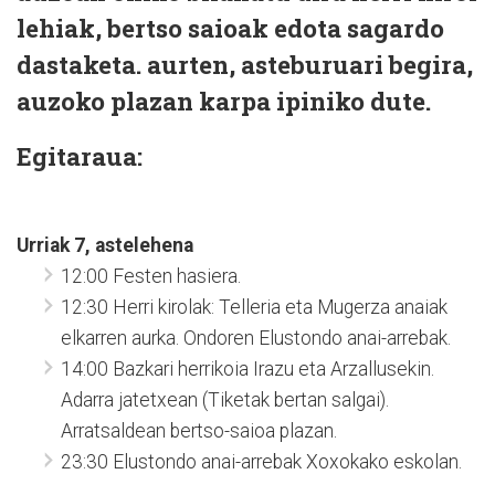
lehiak, bertso saioak edota sagardo
dastaketa. aurten, asteburuari begira,
auzoko plazan karpa ipiniko dute.
Egitaraua:
Urriak 7, astelehena
12:00 Festen hasiera.
12:30 Herri kirolak: Telleria eta Mugerza anaiak
elkarren aurka. Ondoren Elustondo anai-arrebak.
14:00 Bazkari herrikoia Irazu eta Arzallusekin.
Adarra jatetxean (Tiketak bertan salgai).
Arratsaldean bertso-saioa plazan.
23:30 Elustondo anai-arrebak Xoxokako eskolan.