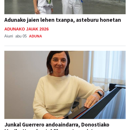
Adunako jaien lehen txanpa, asteburu honetan
ADUNAKO JAIAK 2026
Aiurri
abu 05
ADUNA
Junkal Guerrero andoaindarra, Donostiako