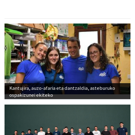
Kantujira, auzo-afaria eta dantzaldia, asteburuko
ospakizunei ekiteko