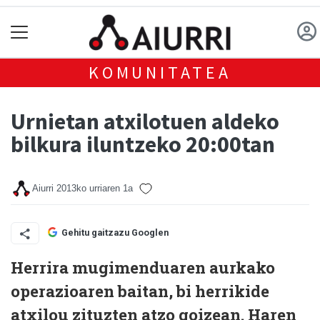
KOMUNITATEA
Urnietan atxilotuen aldeko
bilkura iluntzeko 20:00tan
Aiurri
2013ko urriaren 1a
Gehitu gaitzazu Googlen
Herrira mugimenduaren aurkako
operazioaren baitan, bi herrikide
atxilou zituzten atzo goizean. Haren