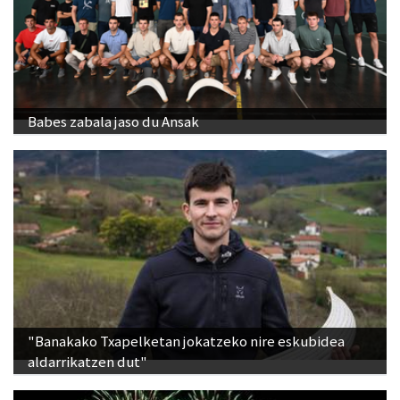
Babes zabala jaso du Ansak
"Banakako Txapelketan jokatzeko nire eskubidea
aldarrikatzen dut"