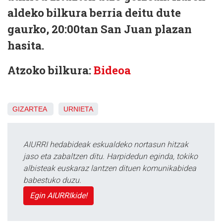
aldeko bilkura berria deitu dute
gaurko, 20:00tan San Juan plazan
hasita.
Atzoko bilkura:
Bideoa
GIZARTEA
URNIETA
AIURRI hedabideak eskualdeko nortasun hitzak
jaso eta zabaltzen ditu. Harpidedun eginda, tokiko
albisteak euskaraz lantzen dituen komunikabidea
babestuko duzu.
Egin AIURRIkide!