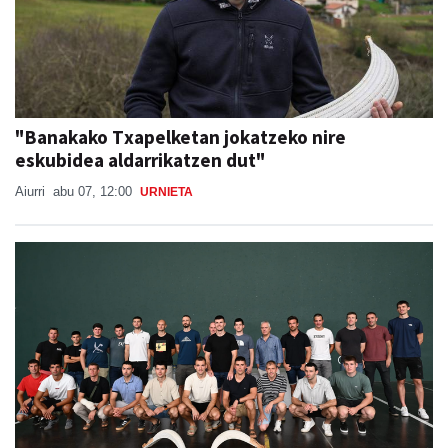
"Banakako Txapelketan jokatzeko nire
eskubidea aldarrikatzen dut"
Aiurri
abu 07, 12:00
URNIETA