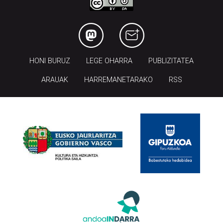
HONI BURUZ
LEGE OHARRA
PUBLIZITATEA
ARAUAK
HARREMANETARAKO
RSS