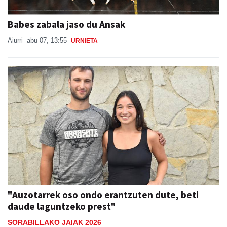
Babes zabala jaso du Ansak
Aiurri
abu 07, 13:55
URNIETA
"Auzotarrek oso ondo erantzuten dute, beti
daude laguntzeko prest"
SORABILLAKO JAIAK 2026