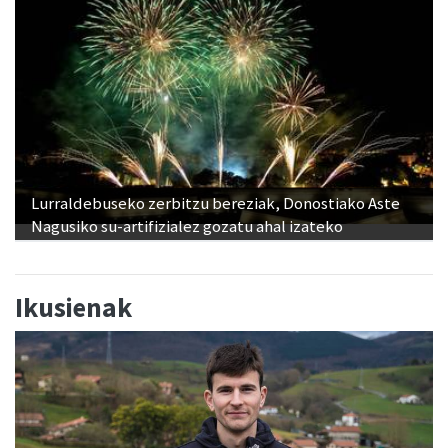
Lurraldebuseko zerbitzu bereziak, Donostiako Aste
Nagusiko su-artifizialez gozatu ahal izateko
Ikusienak