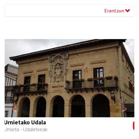
Erantzun
Previous
Next
Osane belar eta eko denda
Urnieta
- Akupuntura