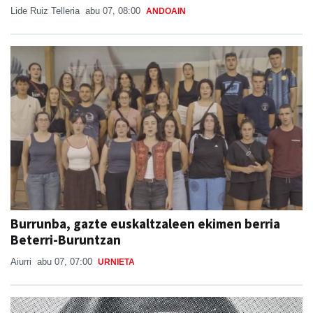
Lide Ruiz Telleria
abu 07, 08:00
ANDOAIN
Burrunba, gazte euskaltzaleen ekimen berria
Beterri-Buruntzan
Aiurri
abu 07, 07:00
URNIETA