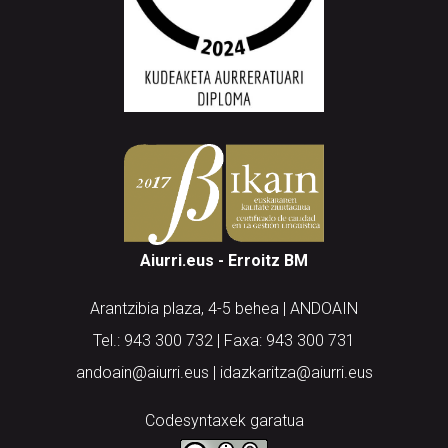
Aiurri.eus - Erroitz BM
Arantzibia plaza, 4-5 behea | ANDOAIN
Tel.: 943 300 732 | Faxa: 943 300 731
andoain@aiurri.eus | idazkaritza@aiurri.eus
Codesyntaxek garatua