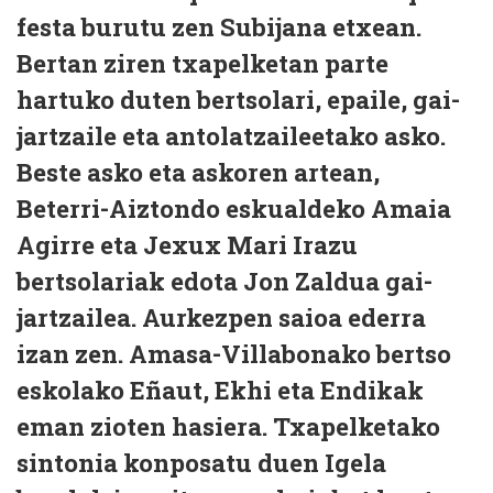
festa burutu zen Subijana etxean.
Bertan ziren txapelketan parte
hartuko duten bertsolari, epaile, gai-
jartzaile eta antolatzaileetako asko.
Beste asko eta askoren artean,
Beterri-Aiztondo eskualdeko Amaia
Agirre eta Jexux Mari Irazu
bertsolariak edota Jon Zaldua gai-
jartzailea. Aurkezpen saioa ederra
izan zen. Amasa-Villabonako bertso
eskolako Eñaut, Ekhi eta Endikak
eman zioten hasiera. Txapelketako
sintonia konposatu duen Igela