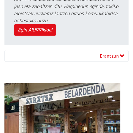
jaso eta zabaltzen ditu. Harpidedun eginda, tokiko
albisteak euskaraz lantzen dituen komunikabidea
babestuko duzu.
Egin AIURRIkide!
Erantzun