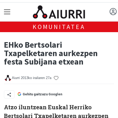
KOMUNITATEA
EHko Bertsolari
Txapelketaren aurkezpen
festa Subijana etxean
Aiurri
2013ko irailaren 27a
Gehitu gaitzazu Googlen
Atzo iluntzean Euskal Herriko
Bertsolari Txapelketaren aurkezpen