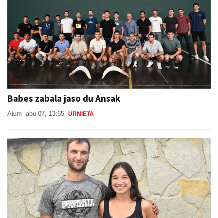
Babes zabala jaso du Ansak
Aiurri
abu 07, 13:55
URNIETA