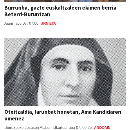
Burrunba, gazte euskaltzaleen ekimen berria
Beterri-Buruntzan
Aiurri
abu 07, 07:00
URNIETA
Otoitzaldia, larunbat honetan, Ama Kandidaren
omenez
Berrozpeko Jesusen Alaben Elkartea
abu 07, 09:25
ANDOAIN