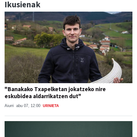
Ikusienak
"Banakako Txapelketan jokatzeko nire
eskubidea aldarrikatzen dut"
Aiurri
abu 07, 12:00
URNIETA