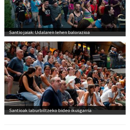
Santio jaiak: Udalaren lehen balorazioa
Santioak laburbiltzeko bideo ikusgarria