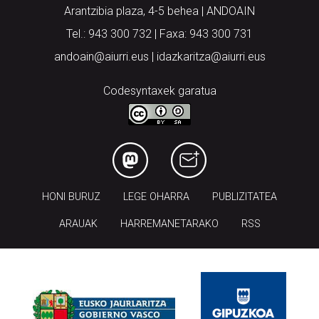
Arantzibia plaza, 4-5 behea | ANDOAIN
Tel.: 943 300 732 | Faxa: 943 300 731
andoain@aiurri.eus | idazkaritza@aiurri.eus
Codesyntaxek garatua
HONI BURUZ
LEGE OHARRA
PUBLIZITATEA
ARAUAK
HARREMANETARAKO
RSS