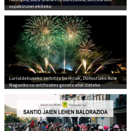
ospakizunei ekiteko
Lurraldebuseko zerbitzu bereziak, Donostiako Aste
Nagusiko su-artifizialez gozatu ahal izateko