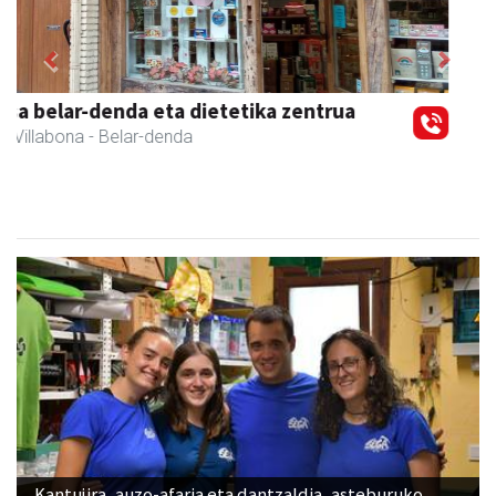
Previous
Next
Amasa-Villabonako Udala
Amasa-Villabona
- Udaletxeak
Kantujira, auzo-afaria eta dantzaldia, asteburuko