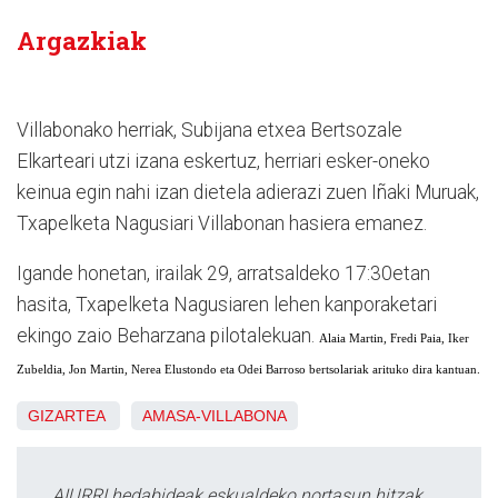
Argazkiak
Villabonako herriak, Subijana etxea Bertsozale
Elkarteari utzi izana eskertuz, herriari esker-oneko
keinua egin nahi izan dietela adierazi zuen Iñaki Muruak,
Txapelketa Nagusiari Villabonan hasiera emanez.
Igande honetan, irailak 29, arratsaldeko 17:30etan
hasita, Txapelketa Nagusiaren lehen kanporaketari
ekingo zaio Beharzana pilotalekuan.
Alaia Martin, Fredi Paia, Iker
Zubeldia, Jon Martin, Nerea Elustondo eta Odei Barroso bertsolariak arituko dira kantuan.
GIZARTEA
AMASA-VILLABONA
AIURRI hedabideak eskualdeko nortasun hitzak