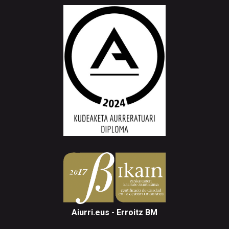
Aiurri.eus - Erroitz BM