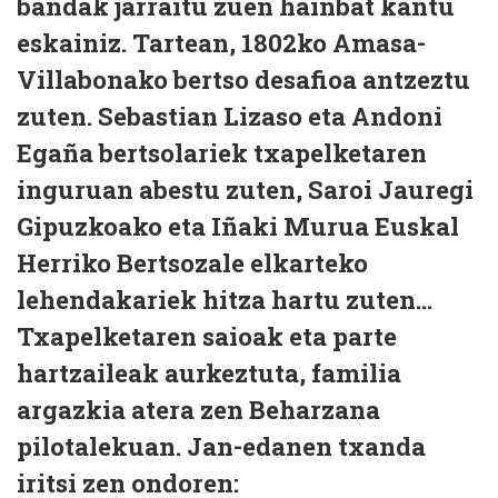
bandak jarraitu zuen hainbat kantu
eskainiz. Tartean, 1802ko Amasa-
Villabonako bertso desafioa antzeztu
zuten. Sebastian Lizaso eta Andoni
Egaña bertsolariek txapelketaren
inguruan abestu zuten, Saroi Jauregi
Gipuzkoako eta Iñaki Murua Euskal
Herriko Bertsozale elkarteko
lehendakariek hitza hartu zuten...
Txapelketaren saioak eta parte
hartzaileak aurkeztuta, familia
argazkia atera zen Beharzana
pilotalekuan. Jan-edanen txanda
iritsi zen ondoren: