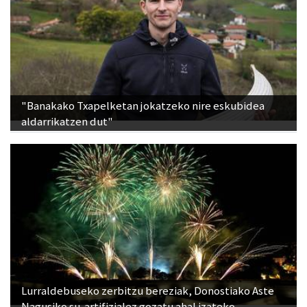
"Banakako Txapelketan jokatzeko nire eskubidea
aldarrikatzen dut"
Lurraldebuseko zerbitzu bereziak, Donostiako Aste
Nagusiko su-artifizialez gozatu ahal izateko