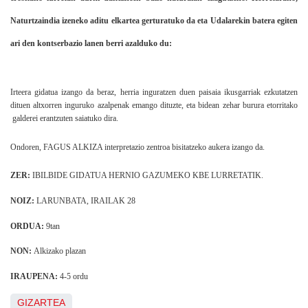
Naturtzaindia izeneko aditu elkartea gerturatuko da eta Udalarekin batera egiten
ari den kontserbazio lanen berri azalduko du:
Irteera gidatua izango da beraz, herria inguratzen duen paisaia ikusgarriak ezkutatzen
dituen altxorren inguruko azalpenak emango dituzte, eta bidean zehar burura etorritako
galderei erantzuten saiatuko dira.
Ondoren, FAGUS ALKIZA interpretazio zentroa bisitatzeko aukera izango da.
ZER:
IBILBIDE GIDATUA HERNIO GAZUMEKO KBE LURRETATIK.
NOIZ:
LARUNBATA, IRAILAK 28
ORDUA:
9tan
NON:
Alkizako plazan
IRAUPENA:
4-5 ordu
GIZARTEA