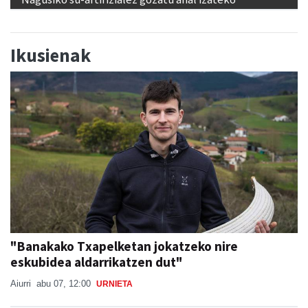
Ikusienak
"Banakako Txapelketan jokatzeko nire
eskubidea aldarrikatzen dut"
Aiurri
abu 07, 12:00
URNIETA