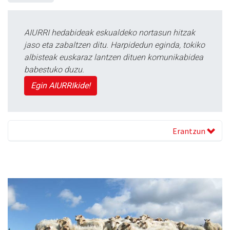
AIURRI hedabideak eskualdeko nortasun hitzak
jaso eta zabaltzen ditu. Harpidedun eginda, tokiko
albisteak euskaraz lantzen dituen komunikabidea
babestuko duzu.
Egin AIURRIkide!
Erantzun