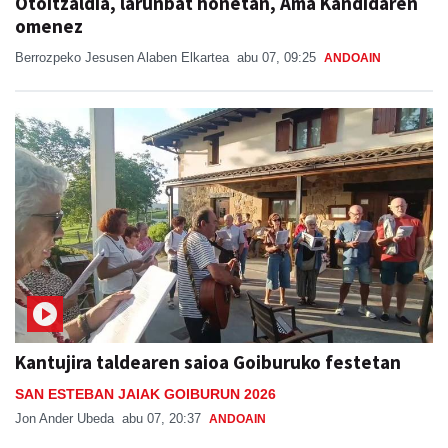
Otoitzaldia, larunbat honetan, Ama Kandidaren
omenez
Berrozpeko Jesusen Alaben Elkartea
abu 07, 09:25
ANDOAIN
Kantujira taldearen saioa Goiburuko festetan
SAN ESTEBAN JAIAK GOIBURUN 2026
Jon Ander Ubeda
abu 07, 20:37
ANDOAIN