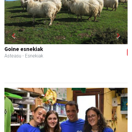
Previous
Next
Iraola aholkularitza
Amasa-Villabona
- Abokatuak