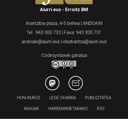
Aiurri.eus - Erroitz BM
Arantzibia plaza, 4-5 behea | ANDOAIN
Tel.: 943 300 732 | Faxa: 943 300 731
andoain@aiurri.eus | idazkaritza@aiurri.eus
Codesyntaxek garatua
HONI BURUZ
LEGE OHARRA
PUBLIZITATEA
ARAUAK
HARREMANETARAKO
RSS