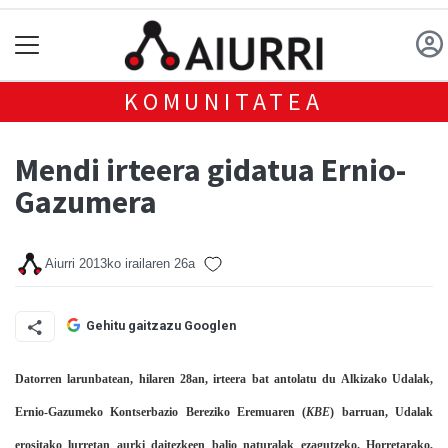
KOMUNITATEA
Mendi irteera gidatua Ernio-
Gazumera
Aiurri
2013ko irailaren 26a
Gehitu gaitzazu Googlen
Datorren larunbatean, hilaren 28an, irteera bat antolatu du Alkizako Udalak,
Ernio-Gazumeko Kontserbazio Bereziko Eremuaren (
KBE
) barruan, Udalak
erositako lurretan aurki daitezkeen balio naturalak ezagutzeko. Horretarako,