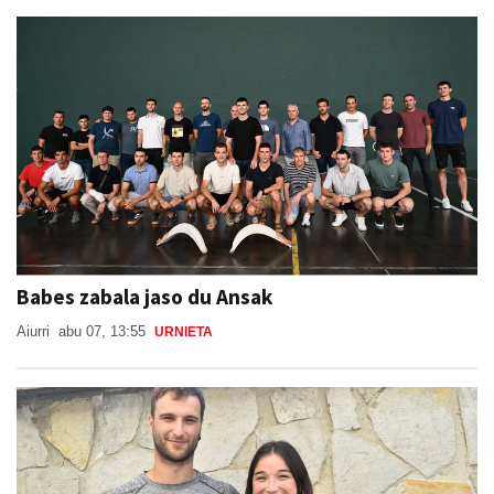
Babes zabala jaso du Ansak
Aiurri
abu 07, 13:55
URNIETA