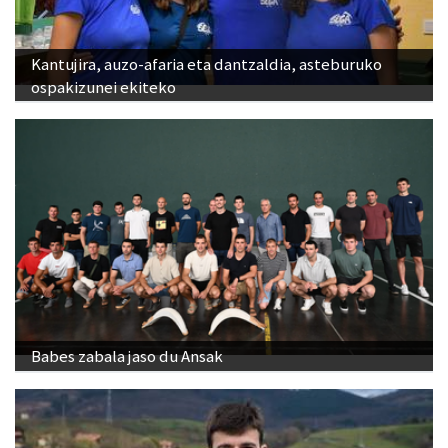
Kantujira, auzo-afaria eta dantzaldia, asteburuko
ospakizunei ekiteko
Babes zabala jaso du Ansak