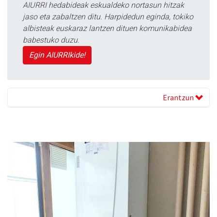
AIURRI hedabideak eskualdeko nortasun hitzak
jaso eta zabaltzen ditu. Harpidedun eginda, tokiko
albisteak euskaraz lantzen dituen komunikabidea
babestuko duzu.
Egin AIURRIkide!
Erantzun