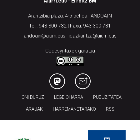
Aiurri.eus - Erroitz BM
Arantzibia plaza, 4-5 behea | ANDOAIN
Tel.: 943 300 732 | Faxa: 943 300 731
andoain@aiurri.eus | idazkaritza@aiurri.eus
Codesyntaxek garatua
HONI BURUZ
LEGE OHARRA
PUBLIZITATEA
ARAUAK
HARREMANETARAKO
RSS