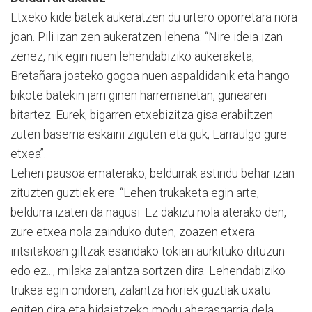
Etxeko kide batek aukeratzen du urtero oporretara nora
joan. Pili izan zen aukeratzen lehena: “Nire ideia izan
zenez, nik egin nuen lehendabiziko aukeraketa;
Bretañara joateko gogoa nuen aspaldidanik eta hango
bikote batekin jarri ginen harremanetan, gunearen
bitartez. Eurek, bigarren etxebizitza gisa erabiltzen
zuten baserria eskaini ziguten eta guk, Larraulgo gure
etxea”.
Lehen pausoa ematerako, beldurrak astindu behar izan
zituzten guztiek ere: “Lehen trukaketa egin arte,
beldurra izaten da nagusi. Ez dakizu nola aterako den,
zure etxea nola zainduko duten, zoazen etxera
iritsitakoan giltzak esandako tokian aurkituko dituzun
edo ez..., milaka zalantza sortzen dira. Lehendabiziko
trukea egin ondoren, zalantza horiek guztiak uxatu
egiten dira eta bidaiatzeko modu aberasgarria dela