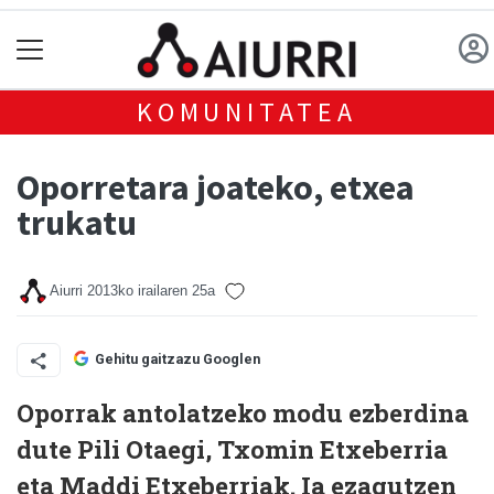
KOMUNITATEA
Oporretara joateko, etxea
trukatu
Aiurri
2013ko irailaren 25a
Gehitu gaitzazu Googlen
Oporrak antolatzeko modu ezberdina
dute Pili Otaegi, Txomin Etxeberria
eta Maddi Etxeberriak. Ia ezagutzen