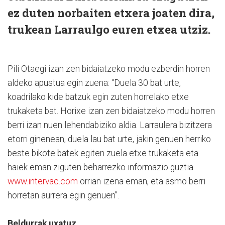
ez duten norbaiten etxera joaten dira,
trukean Larraulgo euren etxea utziz.
Pili Otaegi izan zen bidaiatzeko modu ezberdin horren
aldeko apustua egin zuena: “Duela 30 bat urte,
koadrilako kide batzuk egin zuten horrelako etxe
trukaketa bat. Horixe izan zen bidaiatzeko modu horren
berri izan nuen lehendabiziko aldia. Larraulera bizitzera
etorri ginenean, duela lau bat urte, jakin genuen herriko
beste bikote batek egiten zuela etxe trukaketa eta
haiek eman ziguten beharrezko informazio guztia.
www.intervac.com
orrian izena eman, eta asmo berri
horretan aurrera egin genuen”.
Beldurrak uxatuz