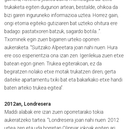
trukaketa egiten dugunon artean, bestalde, ohikoa da
bizi garen inguruneko informazioa uztea. Horrez gain,
ongi etorria egiteko gutiziaren bat uzteko ohitura ere
badago: pastatxoren batzuk, sagardo botila...”.
Txominek egin zuen bigarren urteko oporren
aukeraketa. “Suitzako Alpeetara joan nahi nuen. Hura
ere oso esperientzia ona izan zen. Igerilekua zuen etxe
batean egon ginen. Trukea egiterakoan, ez da
begiratzen nolako etxe motak trukatzen diren; gerta
daiteke apartamentu txiki bat eta bakarkako etxe handi
baten arteko trukea egitea”.
2012an, Londresera
Maddi alabak ere izan zuen oporretarako tokia
aukeratzeko tartea. “Londresera joan nahi nuen. 2012
urtea zen eta uda horretan Olinpiar jokoak egiten ari