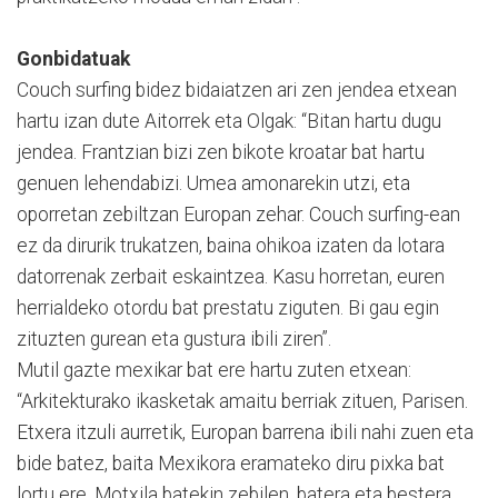
Gonbidatuak
Couch surfing bidez bidaiatzen ari zen jendea etxean
hartu izan dute Aitorrek eta Olgak: “Bitan hartu dugu
jendea. Frantzian bizi zen bikote kroatar bat hartu
genuen lehendabizi. Umea amonarekin utzi, eta
oporretan zebiltzan Europan zehar. Couch surfing-ean
ez da dirurik trukatzen, baina ohikoa izaten da lotara
datorrenak zerbait eskaintzea. Kasu horretan, euren
herrialdeko otordu bat prestatu ziguten. Bi gau egin
zituzten gurean eta gustura ibili ziren”.
Mutil gazte mexikar bat ere hartu zuten etxean:
“Arkitekturako ikasketak amaitu berriak zituen, Parisen.
Etxera itzuli aurretik, Europan barrena ibili nahi zuen eta
bide batez, baita Mexikora eramateko diru pixka bat
lortu ere. Motxila batekin zebilen, batera eta bestera.