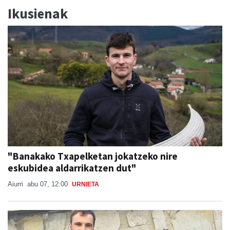
Ikusienak
"Banakako Txapelketan jokatzeko nire
eskubidea aldarrikatzen dut"
Aiurri
abu 07, 12:00
URNIETA