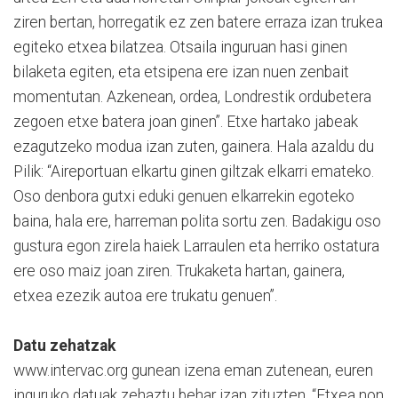
ziren bertan, horregatik ez zen batere erraza izan trukea
egiteko etxea bilatzea. Otsaila inguruan hasi ginen
bilaketa egiten, eta etsipena ere izan nuen zenbait
momentutan. Azkenean, ordea, Londrestik ordubetera
zegoen etxe batera joan ginen”. Etxe hartako jabeak
ezagutzeko modua izan zuten, gainera. Hala azaldu du
Pilik: “Aireportuan elkartu ginen giltzak elkarri emateko.
Oso denbora gutxi eduki genuen elkarrekin egoteko
baina, hala ere, harreman polita sortu zen. Badakigu oso
gustura egon zirela haiek Larraulen eta herriko ostatura
ere oso maiz joan ziren. Trukaketa hartan, gainera,
etxea ezezik autoa ere trukatu genuen”.
Datu zehatzak
www.intervac.org gunean izena eman zutenean, euren
inguruko datuak zehaztu behar izan zituzten. “Etxea non