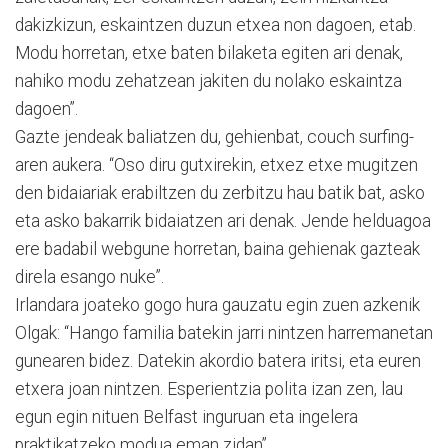
dakizkizun, eskaintzen duzun etxea non dagoen, etab.
Modu horretan, etxe baten bilaketa egiten ari denak,
nahiko modu zehatzean jakiten du nolako eskaintza
dagoen”.
Gazte jendeak baliatzen du, gehienbat, couch surfing-
aren aukera. “Oso diru gutxirekin, etxez etxe mugitzen
den bidaiariak erabiltzen du zerbitzu hau batik bat, asko
eta asko bakarrik bidaiatzen ari denak. Jende helduagoa
ere badabil webgune horretan, baina gehienak gazteak
direla esango nuke”.
Irlandara joateko gogo hura gauzatu egin zuen azkenik
Olgak: “Hango familia batekin jarri nintzen harremanetan
gunearen bidez. Datekin akordio batera iritsi, eta euren
etxera joan nintzen. Esperientzia polita izan zen, lau
egun egin nituen Belfast inguruan eta ingelera
praktikatzeko modua eman zidan”.