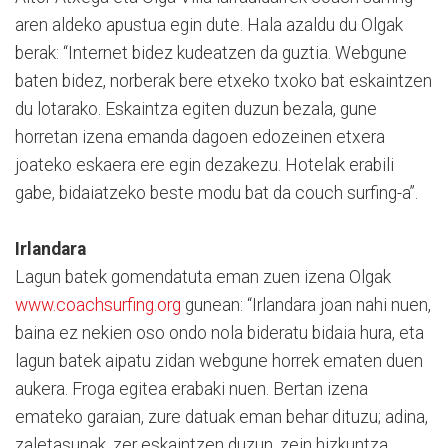
aren aldeko apustua egin dute. Hala azaldu du Olgak
berak: “Internet bidez kudeatzen da guztia. Webgune
baten bidez, norberak bere etxeko txoko bat eskaintzen
du lotarako. Eskaintza egiten duzun bezala, gune
horretan izena emanda dagoen edozeinen etxera
joateko eskaera ere egin dezakezu. Hotelak erabili
gabe, bidaiatzeko beste modu bat da couch surfing-a”.
Irlandara
Lagun batek gomendatuta eman zuen izena Olgak
www.coachsurfing.org
gunean: “Irlandara joan nahi nuen,
baina ez nekien oso ondo nola bideratu bidaia hura, eta
lagun batek aipatu zidan webgune horrek ematen duen
aukera. Froga egitea erabaki nuen. Bertan izena
emateko garaian, zure datuak eman behar dituzu; adina,
zaletasunak, zer eskaintzen duzun, zein hizkuntza