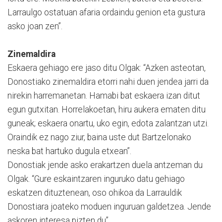
Larraulgo ostatuan afaria ordaindu genion eta gustura
asko joan zen”.
Zinemaldira
Eskaera gehiago ere jaso ditu Olgak: “Azken asteotan,
Donostiako zinemaldira etorri nahi duen jendea jarri da
nirekin harremanetan. Hamabi bat eskaera izan ditut
egun gutxitan. Horrelakoetan, hiru aukera ematen ditu
guneak; eskaera onartu, uko egin, edota zalantzan utzi.
Oraindik ez nago ziur, baina uste dut Bartzelonako
neska bat hartuko dugula etxean”.
Donostiak jende asko erakartzen duela antzeman du
Olgak. “Gure eskaintzaren inguruko datu gehiago
eskatzen dituztenean, oso ohikoa da Larrauldik
Donostiara joateko moduen inguruan galdetzea. Jende
askoren interesa pizten du”.