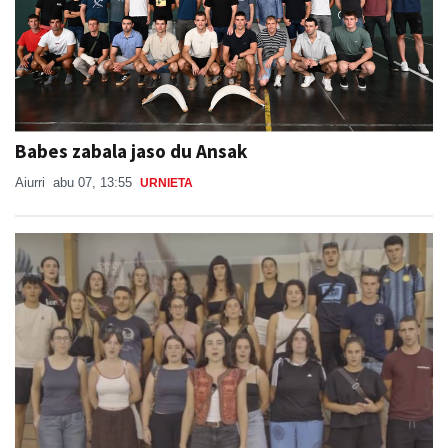
Babes zabala jaso du Ansak
Aiurri
abu 07, 13:55
URNIETA