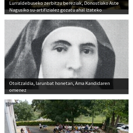
Lurraldebuseko zerbitzu bereziak, Donostiako Aste
Nagusiko su-artifizialez gozatu ahal izateko
Otoitzaldia, larunbat honetan, Ama Kandidaren
omenez