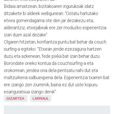
Bidaia amaitzean, bizitakoaren ingurukoak idatz
ditzakete bi aldeek webgunean: “Ostatu hartutako
etxea gomendagarria ote den jar dezakezu eta,
alderantziz, etxejabeak ere zer moduzko esperientzia
izan duen azal dezake”.
Olgaren hitzetan, konfiantza puntu bat behar da couch
surfing-a egiteko: “Etxean jende ezezaguna hartzen
duzu eta azkenean, fede pixka bat izan behar duzu.
Borondate oneko kontua da couchsurfing-a eta
orokorrean, jendea ona dela pentsatu nahi dut eta
maltzurkeria salbuespena dela. Esperientzia txarren bat
ere izango zen ziurrenik, baina ez dut uste kopuru
esanguratsua izango denik”.
GIZARTEA
LARRAUL