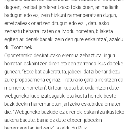
dagoen, zenbat jenderentzako tokia duen, animaliarik
badugun edo ez, zein hizkuntza menperatzen dugun,
erretzaileak onartzen ditugun edo ez..., datu asko
zehaztu beharra izaten da. Modu horretan, bilaketa
egiten ari denak badaki zein den gure eskaintza”, azaldu
du Txominek.
Oporretarako desiratutako eremua zehaztuta, inguru
horretan eskaintzen diren etxeen zerrenda ikus daiteke
gunean. “Etxe bat aukeratuta, jabeei idatzi behar diezu
zure proposamena eginaz. Traturako garaia irekitzen da
momentu horretan”. Urtean kuota bat ordaintzen dute
webguneko kide izateagatik, eta kuota horrek, beste
bazkideekin harremanetan jartzeko eskubidea ematen
die. “Webguneko bazkide ez direnek, eskaintza ikusteko
aukera badute, baina ez dute etxeen jabeekin
harremanetan jartzerik”, azaldu du Pilik.