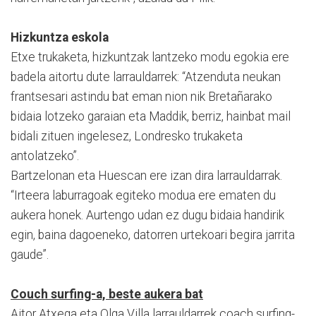
Hizkuntza eskola
Etxe trukaketa, hizkuntzak lantzeko modu egokia ere
badela aitortu dute larrauldarrek: “Atzenduta neukan
frantsesari astindu bat eman nion nik Bretañarako
bidaia lotzeko garaian eta Maddik, berriz, hainbat mail
bidali zituen ingelesez, Londresko trukaketa
antolatzeko”.
Bartzelonan eta Huescan ere izan dira larrauldarrak.
“Irteera laburragoak egiteko modua ere ematen du
aukera honek. Aurtengo udan ez dugu bidaia handirik
egin, baina dagoeneko, datorren urtekoari begira jarrita
gaude”.
Couch surfing-a, beste aukera bat
Aitor Atxega eta Olga Villa larrauldarrek coach surfing-