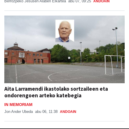
Berrozpeko Jesusen Alaben Elkartea
abu 07, 09:25
ANDOAIN
Aita Larramendi ikastolako sortzaileen eta
ondorengoen arteko katebegia
IN MEMORIAM
Jon Ander Ubeda
abu 06, 11:38
ANDOAIN