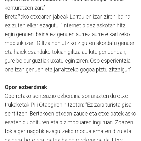
konturatzen zara”.
Bretañako etxearen jabeak Larraulen izan ziren, baina
ez zuten elkar ezagutu: “Internet bidez askotan hitz
egin genuen, baina ez genuen aurrez aurre elkartzeko
modurik izan. Giltza non utziko ziguten akordatu genuen
eta haiek esandako tokian giltza aurkitu genuenean,
gure beldur guztiak uxatu egin ziren. Oso esperientzia
ona izan genuen eta jarraitzeko gogoa piztu zitzaigun”.
Opor ezberdinak
Oporretako sentsazio ezberdina sorrarazten du etxe
trukaketak Pili Otaegiren hitzetan: “Ez zara turista gisa
sentitzen. Bertakoen etxean zaude eta etxe batek asko
esaten du ohituren eta bizimoduaren inguruan. Zoazen
tokia gertuagotik ezagutzeko modua ematen dizu eta
gainera, hotelera joatea baino merkeagoa da. Etxe