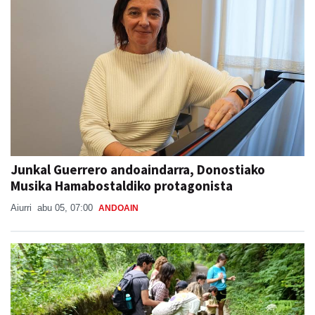
Junkal Guerrero andoaindarra, Donostiako
Musika Hamabostaldiko protagonista
Aiurri
abu 05, 07:00
ANDOAIN