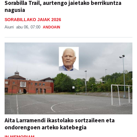
Sorabilla Trail, aurtengo jaietako berrikuntza
nagusia
SORABILLAKO JAIAK 2026
Aiurri
abu 06, 07:00
ANDOAIN
Aita Larramendi ikastolako sortzaileen eta
ondorengoen arteko katebegia
IN MEMORIAM