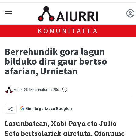
KOMUNITATEA
Berrehundik gora lagun
bilduko dira gaur bertso
afarian, Urnietan
Aiurri
2013ko irailaren 20a
Gehitu gaitzazu Googlen
Larunbatean, Xabi Paya eta Julio
Soto bertsolariek girotuta, Oianume