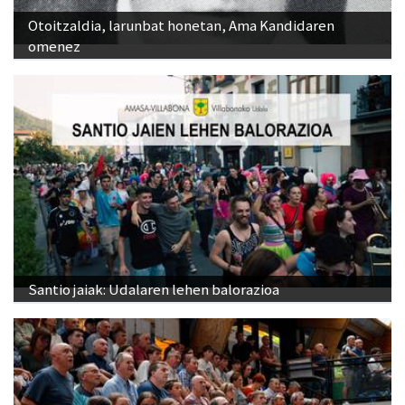
Otoitzaldia, larunbat honetan, Ama Kandidaren
omenez
Santio jaiak: Udalaren lehen balorazioa