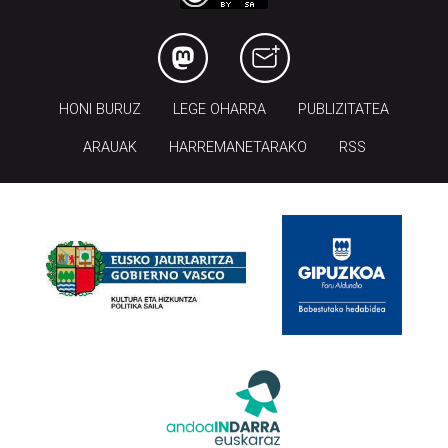
HONI BURUZ
LEGE OHARRA
PUBLIZITATEA
ARAUAK
HARREMANETARAKO
RSS