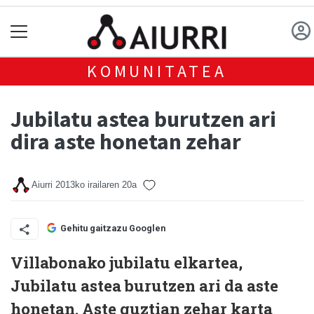
KOMUNITATEA
Jubilatu astea burutzen ari
dira aste honetan zehar
Aiurri
2013ko irailaren 20a
Gehitu gaitzazu Googlen
Villabonako jubilatu elkartea,
Jubilatu astea burutzen ari da aste
honetan. Aste guztian zehar karta