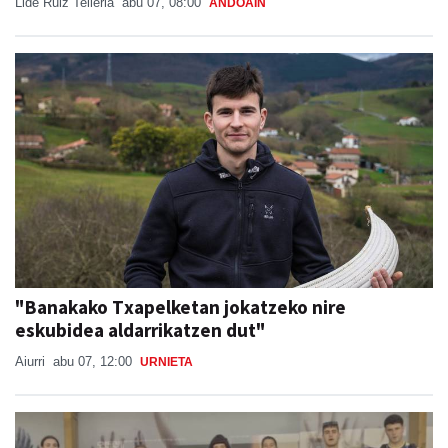
Lide Ruiz Telleria
abu 07, 08:00
ANDOAIN
"Banakako Txapelketan jokatzeko nire
eskubidea aldarrikatzen dut"
Aiurri
abu 07, 12:00
URNIETA