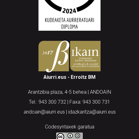
Aiurri.eus - Erroitz BM
Arantzibia plaza, 4-5 behea | ANDOAIN
Tel.: 943 300 732 | Faxa: 943 300 731
andoain@aiurri.eus | idazkaritza@aiurri.eus
Codesyntaxek garatua