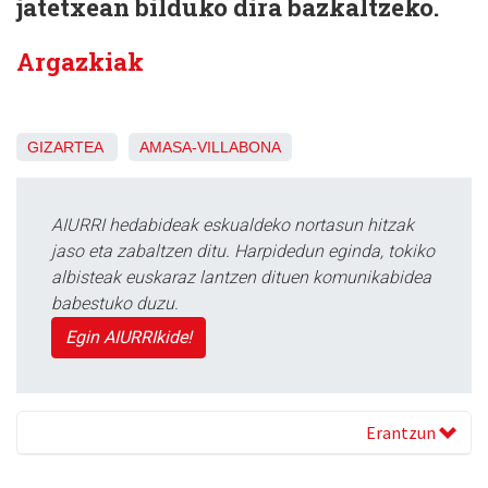
jatetxean bilduko dira bazkaltzeko.
Argazkiak
GIZARTEA
AMASA-VILLABONA
AIURRI hedabideak eskualdeko nortasun hitzak
jaso eta zabaltzen ditu. Harpidedun eginda, tokiko
albisteak euskaraz lantzen dituen komunikabidea
babestuko duzu.
Egin AIURRIkide!
Erantzun