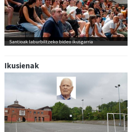
Santioak laburbiltzeko bideo ikusgarria
Ikusienak