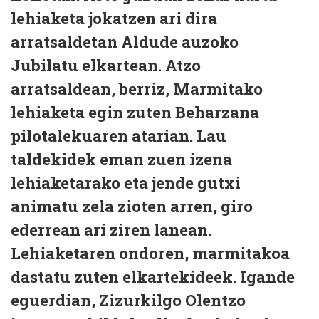
lehiaketa jokatzen ari dira
arratsaldetan Aldude auzoko
Jubilatu elkartean. Atzo
arratsaldean, berriz, Marmitako
lehiaketa egin zuten Beharzana
pilotalekuaren atarian. Lau
taldekidek eman zuen izena
lehiaketarako eta jende gutxi
animatu zela zioten arren, giro
ederrean ari ziren lanean.
Lehiaketaren ondoren, marmitakoa
dastatu zuten elkartekideek. Igande
eguerdian, Zizurkilgo Olentzo