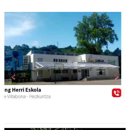
Previous
Next
Fleming Herri Eskola
Amasa-Villabona
- Hezkuntza