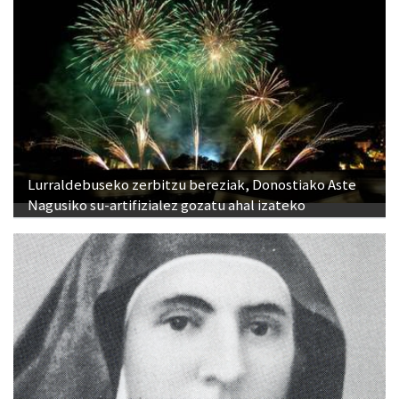
Lurraldebuseko zerbitzu bereziak, Donostiako Aste
Nagusiko su-artifizialez gozatu ahal izateko