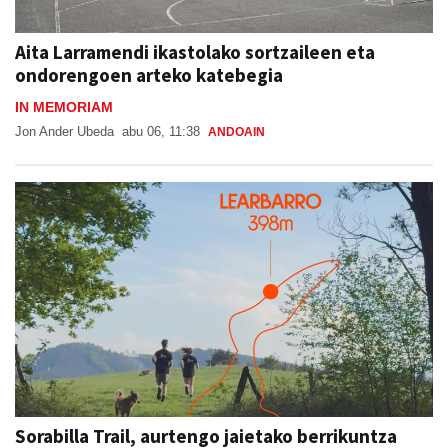
Aita Larramendi ikastolako sortzaileen eta
ondorengoen arteko katebegia
IN MEMORIAM
Jon Ander Ubeda
abu 06, 11:38
ANDOAIN
Sorabilla Trail, aurtengo jaietako berrikuntza