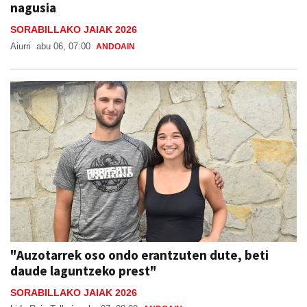
nagusia
SORABILLAKO JAIAK 2026
Aiurri
abu 06, 07:00
ANDOAIN
"Auzotarrek oso ondo erantzuten dute, beti
daude laguntzeko prest"
SORABILLAKO JAIAK 2026