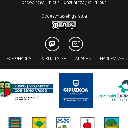
andoain@aiurri.eus | idazkaritza@aiurri.eus
Codesyntaxek garatua
LEGE OHARRA
PUBLIZITATEA
ARAUAK
HARREMANET