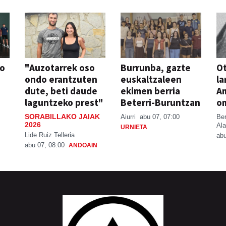
so
"Auzotarrek oso
Burrunba, gazte
Ot
ondo erantzuten
euskaltzaleen
la
dute, beti daude
ekimen berria
A
laguntzeko prest"
Beterri-Buruntzan
o
SORABILLAKO JAIAK
Aiurri
abu 07, 07:00
Be
2026
Ala
URNIETA
Lide Ruiz Telleria
abu
abu 07, 08:00
ANDOAIN