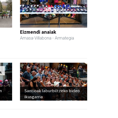
Eizmendi anaiak
Amasa-Villabona
- Armategia
n
Santioak laburbiltzeko bideo
ikusgarria