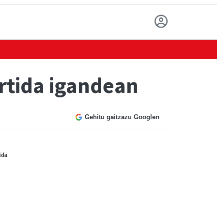
artida igandean
Gehitu gaitzazu Googlen
ida