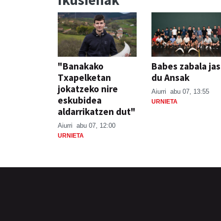
"Banakako
Babes zabala ja
Txapelketan
du Ansak
jokatzeko nire
Aiurri
abu 07, 13:55
eskubidea
URNIETA
aldarrikatzen dut"
Aiurri
abu 07, 12:00
URNIETA