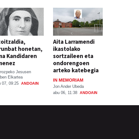
oitzaldia,
Aita Larramendi
runbat honetan,
ikastolako
ma Kandidaren
sortzaileen eta
menez
ondorengoen
arteko katebegia
rrozpeko Jesusen
ben Elkartea
IN MEMORIAM
 07, 09:25
ANDOAIN
Jon Ander Ubeda
abu 06, 11:38
ANDOAIN