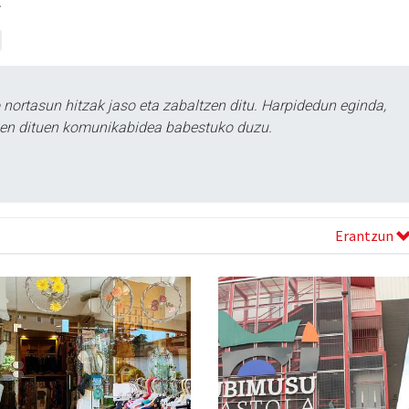
.
ortasun hitzak jaso eta zabaltzen ditu. Harpidedun eginda,
tzen dituen komunikabidea babestuko duzu.
Erantzun