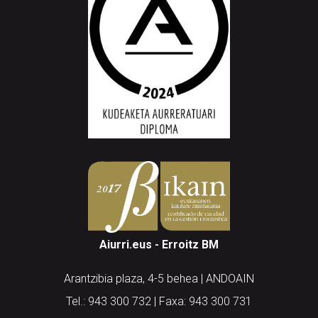
Aiurri.eus - Erroitz BM
Arantzibia plaza, 4-5 behea | ANDOAIN
Tel.: 943 300 732 | Faxa: 943 300 731