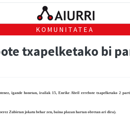
KOMUNITATEA
bote txapelketako bi p
enez, igande honetan, irailak 15, Enrike Abril errebote txapelketako 2 part
berez Zubietan jokatu behar zen, baina plazan hartan obretan ari dira).