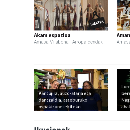
Akam espazioa
Ama
Amasa-Villabona
- Arropa-dendak
Amasa
Lur
Kantujira, auzo-afaria eta
ber
dantzaldia, asteburuko
Nagu
ospakizunei ekiteko
ahal
Ikusienak