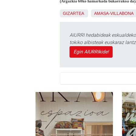
(Argazkia 60ko hamarkada bukaerakoa da)
GIZARTEA
AMASA-VILLABONA
AIURRI hedabideak eskualdeko n
tokiko albisteak euskaraz lan
Egin AIURRIkide!