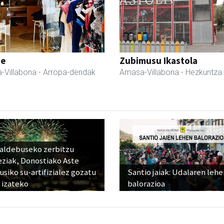
ne
Zubimusu Ikastola
-Villabona
- Arropa-dendak
Amasa-Villabona
- Hezkuntza
raldebuseko zerbitzu
eziak, Donostiako Aste
siko su-artifizialez gozatu
Santio jaiak: Udalaren lehe
 izateko
balorazioa