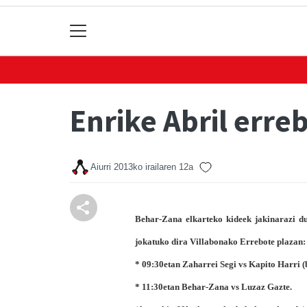
Enrike Abril erre
Aiurri
2013ko irailaren 12a
Behar-Zana elkarteko kideek jakinarazi dut
jokatuko dira Villabonako Errebote plazan:
* 09:30etan Zaharrei Segi vs Kapito Harri (
* 11:30etan Behar-Zana vs Luzaz Gazte.