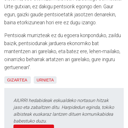
Urte gutxian, ez dakigu pentsiorik egongo den. Gaur
egun, gaizki gaude pentsioetatik jasotzen denarekin,
baina etorkizunean hori ere ez dugu izango.
Pentsioak murrizteak ez du egoera konponduko, zaildu
baizik, pentsiodunak jarduera ekonomiko bat
mantentzen ari garelako, eta batez ere, lehen-mailako,
oinarrizko beharrak artatzen ari garelako, gure inguru
gertuenean”.
GIZARTEA
URNIETA
AIURRI hedabideak eskualdeko nortasun hitzak
jaso eta zabaltzen ditu. Harpidedun eginda, tokiko
albisteak euskaraz lantzen dituen komunikabidea
babestuko duzu.