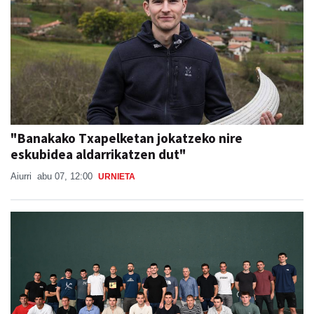
"Banakako Txapelketan jokatzeko nire
eskubidea aldarrikatzen dut"
Aiurri
abu 07, 12:00
URNIETA