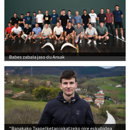
Babes zabala jaso du Ansak
"Banakako Txapelketan jokatzeko nire eskubidea