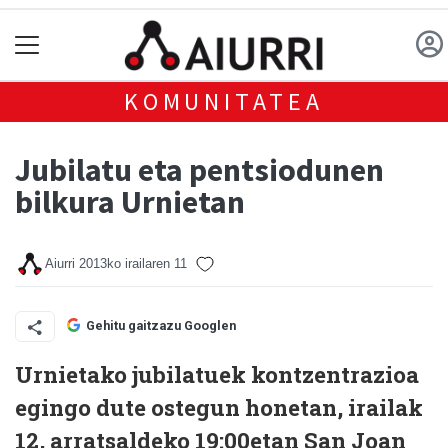
KOMUNITATEA
Jubilatu eta pentsiodunen
bilkura Urnietan
Aiurri
2013ko irailaren 11
Gehitu gaitzazu Googlen
Urnietako jubilatuek kontzentrazioa
egingo dute ostegun honetan, irailak
12, arratsaldeko 19:00etan San Joan