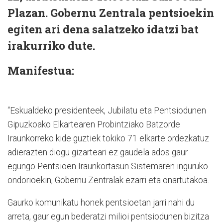
Plazan. Gobernu Zentrala pentsioekin
egiten ari dena salatzeko idatzi bat
irakurriko dute.
Manifestua:
“Eskualdeko presidenteek, Jubilatu eta Pentsiodunen
Gipuzkoako Elkartearen Probintziako Batzorde
Iraunkorreko kide guztiek tokiko 71 elkarte ordezkatuz
adierazten diogu gizarteari ez gaudela ados gaur
egungo Pentsioen Iraunkortasun Sistemaren inguruko
ondorioekin, Gobernu Zentralak ezarri eta onartutakoa.
Gaurko komunikatu honek pentsioetan jarri nahi du
arreta, gaur egun bederatzi milioi pentsiodunen bizitza