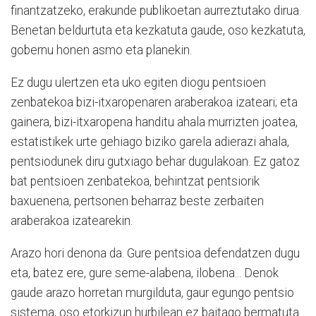
finantzatzeko, erakunde publikoetan aurreztutako dirua.
Benetan beldurtuta eta kezkatuta gaude, oso kezkatuta,
gobernu honen asmo eta planekin.
Ez dugu ulertzen eta uko egiten diogu pentsioen
zenbatekoa bizi-itxaropenaren araberakoa izateari; eta
gainera, bizi-itxaropena handitu ahala murrizten joatea,
estatistikek urte gehiago biziko garela adierazi ahala,
pentsiodunek diru gutxiago behar dugulakoan. Ez gatoz
bat pentsioen zenbatekoa, behintzat pentsiorik
baxuenena, pertsonen beharraz beste zerbaiten
araberakoa izatearekin.
Arazo hori denona da. Gure pentsioa defendatzen dugu
eta, batez ere, gure seme-alabena, ilobena... Denok
gaude arazo horretan murgilduta, gaur egungo pentsio
sistema, oso etorkizun hurbilean ez baitago bermatuta.