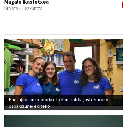
Magale Ikastetxea
Urnieta
- Hezkuntza
Kantujira, auzo-afaria eta dantzaldia, asteburuko
ospakizunei ekiteko