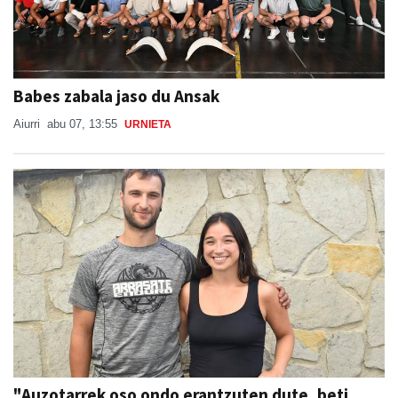
Babes zabala jaso du Ansak
Aiurri
abu 07, 13:55
URNIETA
"Auzotarrek oso ondo erantzuten dute, beti