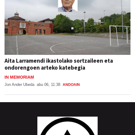
Aita Larramendi ikastolako sortzaileen eta
ondorengoen arteko katebegia
IN MEMORIAM
Jon Ander Ubeda
abu 06, 11:38
ANDOAIN