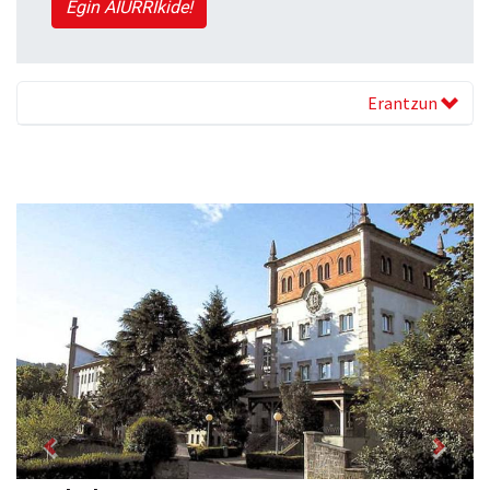
Egin AIURRIkide!
Erantzun
Previous
Next