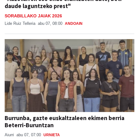
daude laguntzeko prest"
SORABILLAKO JAIAK 2026
Lide Ruiz Telleria
abu 07, 08:00
ANDOAIN
Burrunba, gazte euskaltzaleen ekimen berria
Beterri-Buruntzan
Aiurri
abu 07, 07:00
URNIETA