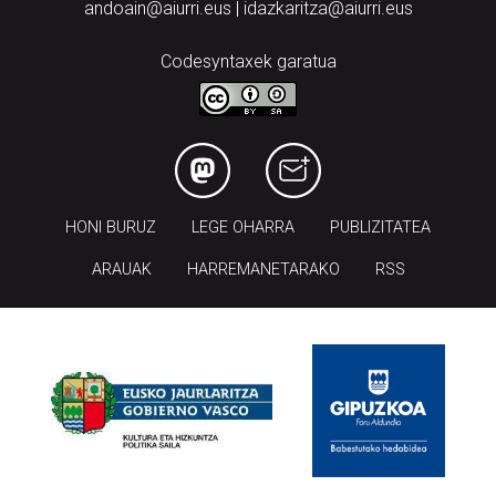
andoain@aiurri.eus | idazkaritza@aiurri.eus
Codesyntaxek garatua
HONI BURUZ
LEGE OHARRA
PUBLIZITATEA
ARAUAK
HARREMANETARAKO
RSS