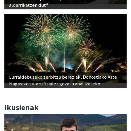
aldarrikatzen dut"
Lurraldebuseko zerbitzu bereziak, Donostiako Aste
Nagusiko su-artifizialez gozatu ahal izateko
Ikusienak