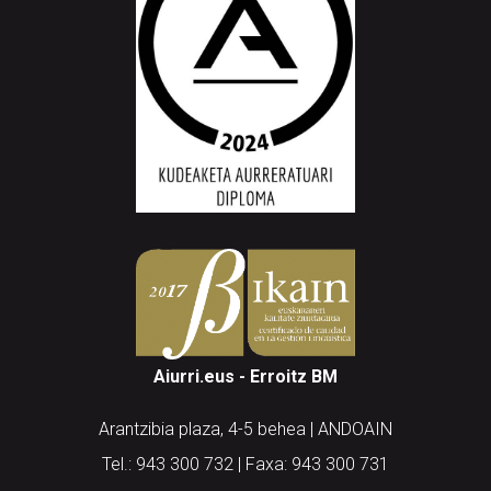
Aiurri.eus - Erroitz BM
Arantzibia plaza, 4-5 behea | ANDOAIN
Tel.: 943 300 732 | Faxa: 943 300 731