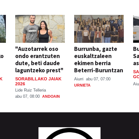
"Auzotarrek oso
Burrunba, gazte
Bu
ko
ondo erantzuten
euskaltzaleen
S
dute, beti daude
ekimen berria
a
laguntzeko prest"
Beterri-Buruntzan
SA
GO
K
SORABILLAKO JAIAK
Aiurri
abu 07, 07:00
2026
Aiu
URNIETA
Lide Ruiz Telleria
abu 07, 08:00
ANDOAIN