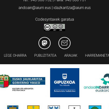
andoain@aiurri.eus | idazkaritza@aiurri.eus
Codesyntaxek garatua
LEGE OHARRA
PUBLIZITATEA
ARAUAK
HARREMANET