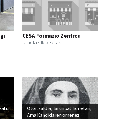
egi
CESA Formazio Zentroa
Urnieta
- Ikasketak
ozatu
Otoitzaldia, larunbat honetan,
Ama Kandidaren omenez