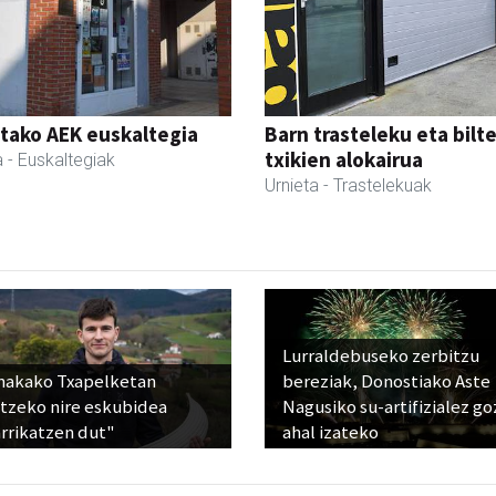
tako AEK euskaltegia
Barn trasteleku eta bilt
txikien alokairua
a
- Euskaltegiak
Urnieta
- Trastelekuak
Lurraldebuseko zerbitzu
nakako Txapelketan
bereziak, Donostiako Aste
atzeko nire eskubidea
Nagusiko su-artifizialez g
rrikatzen dut"
ahal izateko