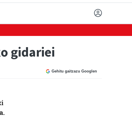
o gidariei
Gehitu gaitzazu Googlen
zi
a.