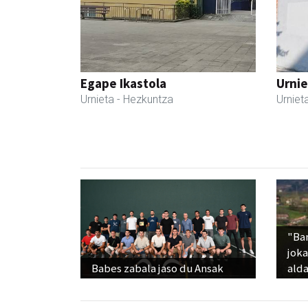
Egape Ikastola
Urnie
Urnieta
- Hezkuntza
Urniet
"Ba
jok
Babes zabala jaso du Ansak
alda