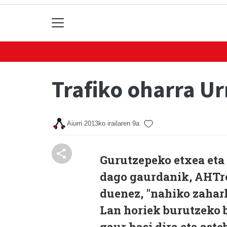
Trafiko oharra Ur
Aiurri
2013ko irailaren 9a
Gurutzepeko etxea eta 
dago gaurdanik, AHTren
duenez, "nahiko zahark
Lan horiek burutzeko b
gaur hasi dira eta ast