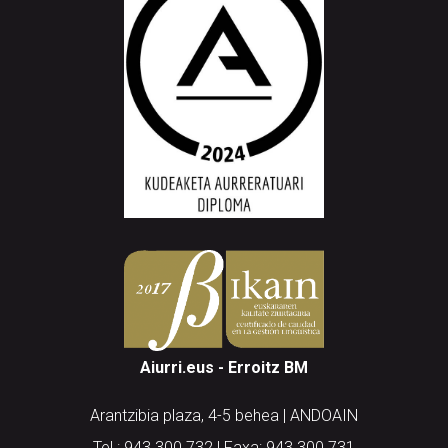
Aiurri.eus - Erroitz BM
Arantzibia plaza, 4-5 behea | ANDOAIN
Tel.: 943 300 732 | Faxa: 943 300 731