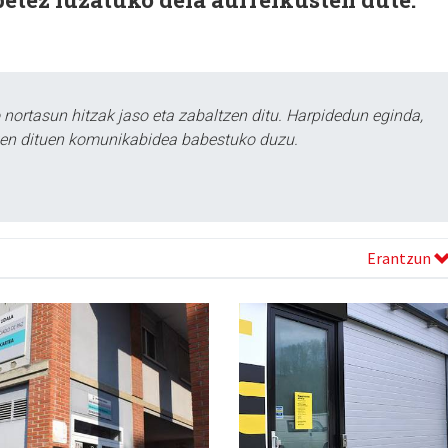
ortasun hitzak jaso eta zabaltzen ditu. Harpidedun eginda,
tzen dituen komunikabidea babestuko duzu.
Erantzun