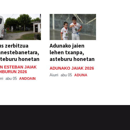
s zerbitzua
Adunako jaien
anestebanetara,
lehen txanpa,
steburu honetan
asteburu honetan
N ESTEBAN JAIAK
ADUNAKO JAIAK 2026
IBURUN 2026
Aiurri
abu 05
ADUNA
rri
abu 05
ANDOAIN