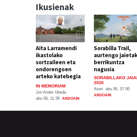
Ikusienak
Aita Larramendi
Sorabilla Trail,
ikastolako
aurtengo jaieta
sortzaileen eta
berrikuntza
ondorengoen
nagusia
arteko katebegia
SORABILLAKO JAIA
2026
IN MEMORIAM
Aiurri
abu 06, 07:00
Jon Ander Ubeda
ANDOAIN
abu 06, 11:38
ANDOAIN