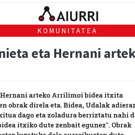
KOMUNITATEA
nieta eta Hernani artek
Hernani arteko Arrilimoi bidea itxita
 obrak direla eta. Bidea, Udalak adiera
itua dago eta zoladura berriztatu nahi d
idea itxiko dute zenbait egunez". Obrak
ebetez luzatuko dela aurreikusten dute.