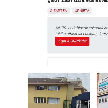
GIZARTEA
URNIETA
AIURRI hedabideak eskualdeko n
tokiko albisteak euskaraz lan
Egin AIURRIkide!