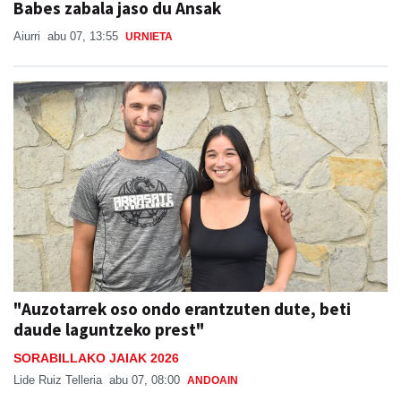
Babes zabala jaso du Ansak
Aiurri
abu 07, 13:55
URNIETA
"Auzotarrek oso ondo erantzuten dute, beti
daude laguntzeko prest"
SORABILLAKO JAIAK 2026
Lide Ruiz Telleria
abu 07, 08:00
ANDOAIN