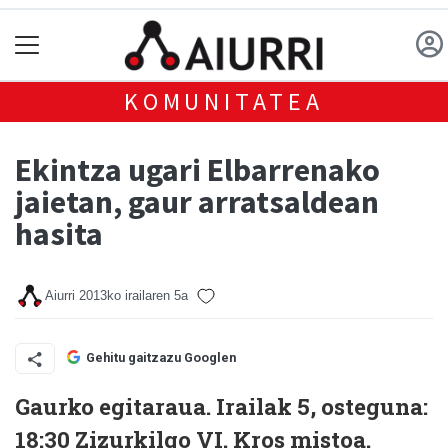
KOMUNITATEA
Ekintza ugari Elbarrenako
jaietan, gaur arratsaldean
hasita
Aiurri
2013ko irailaren 5a
Gehitu gaitzazu Googlen
Gaurko egitaraua. Irailak 5, osteguna:
18:30 Zizurkilgo VI. Kros mistoa.