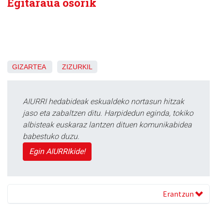
Egitaraua osorik
GIZARTEA
ZIZURKIL
AIURRI hedabideak eskualdeko nortasun hitzak
jaso eta zabaltzen ditu. Harpidedun eginda, tokiko
albisteak euskaraz lantzen dituen komunikabidea
babestuko duzu.
Egin AIURRIkide!
Erantzun