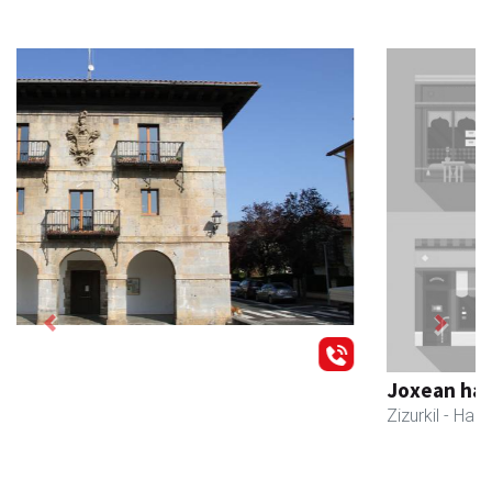
Previous
Next
Joxean harategia
Zizurkil
- Harategiak