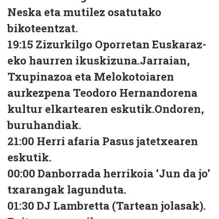
Neska eta mutilez osatutako
bikoteentzat.
19:15 Zizurkilgo Oporretan Euskaraz-
eko haurren ikuskizuna.Jarraian,
Txupinazoa eta Melokotoiaren
aurkezpena Teodoro Hernandorena
kultur elkartearen eskutik.Ondoren,
buruhandiak.
21:00 Herri afaria Pasus jatetxearen
eskutik.
00:00 Danborrada herrikoia ‘Jun da jo’
txarangak lagunduta.
01:30 DJ Lambretta (Tartean jolasak).