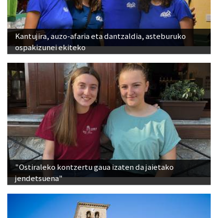
Kantujira, auzo-afaria eta dantzaldia, asteburuko
ospakizunei ekiteko
"Ostiraleko kontzertu gaua izaten da jaietako
jendetsuena"