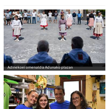
Adinekoei omenaldia Adunako plazan