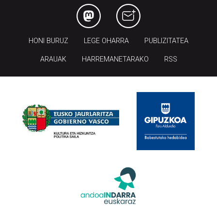
HONI BURUZ
LEGE OHARRA
PUBLIZITATEA
ARAUAK
HARREMANETARAKO
RSS