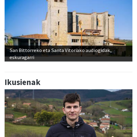
San Bittorreko eta Santa Vitoriako audiogidak,
eskuragarri
Ikusienak