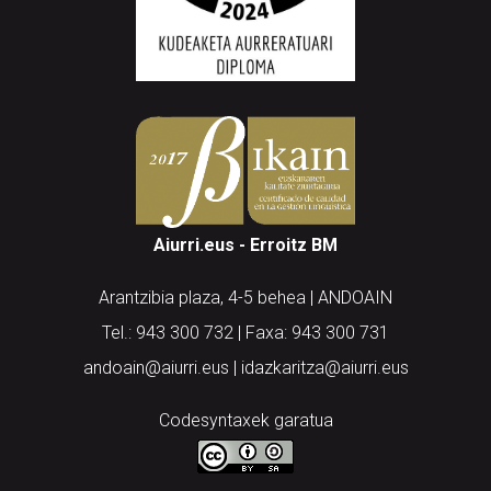
Aiurri.eus - Erroitz BM
Arantzibia plaza, 4-5 behea | ANDOAIN
Tel.: 943 300 732 | Faxa: 943 300 731
andoain@aiurri.eus | idazkaritza@aiurri.eus
Codesyntaxek garatua