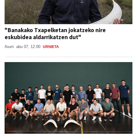
"Banakako Txapelketan jokatzeko nire
eskubidea aldarrikatzen dut"
Aiurri
abu 07, 12:00
URNIETA