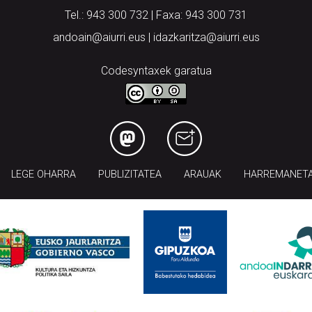
Tel.: 943 300 732 | Faxa: 943 300 731
andoain@aiurri.eus | idazkaritza@aiurri.eus
Codesyntaxek garatua
LEGE OHARRA
PUBLIZITATEA
ARAUAK
HARREMANET