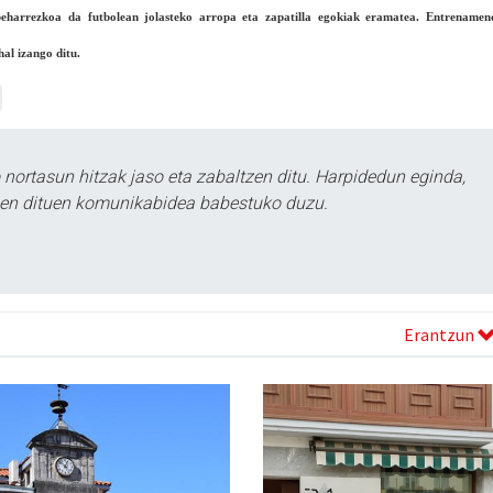
eharrezkoa da futbolean jolasteko arropa eta zapatilla egokiak eramatea. Entrenamen
al izango ditu.
ortasun hitzak jaso eta zabaltzen ditu. Harpidedun eginda,
tzen dituen komunikabidea babestuko duzu.
Erantzun