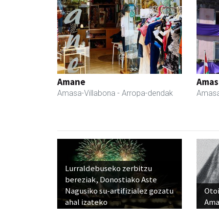
Amane
Amas
Amasa-Villabona
- Arropa-dendak
Amasa
Lurraldebuseko zerbitzu
bereziak, Donostiako Aste
Nagusiko su-artifizialez gozatu
Otoi
ahal izateko
Ama