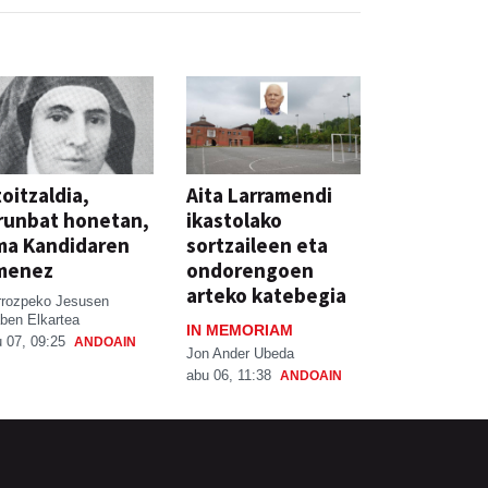
oitzaldia,
Aita Larramendi
runbat honetan,
ikastolako
ma Kandidaren
sortzaileen eta
menez
ondorengoen
arteko katebegia
rrozpeko Jesusen
ben Elkartea
IN MEMORIAM
 07, 09:25
ANDOAIN
Jon Ander Ubeda
abu 06, 11:38
ANDOAIN