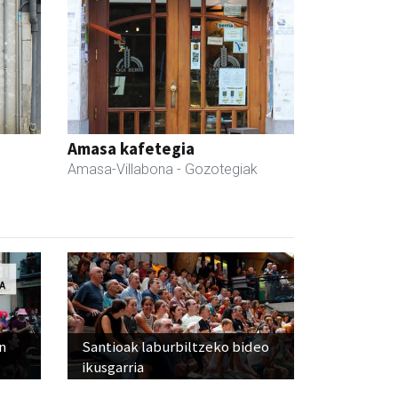
Amasa kafetegia
Amasa-Villabona
- Gozotegiak
n
Santioak laburbiltzeko bideo
ikusgarria