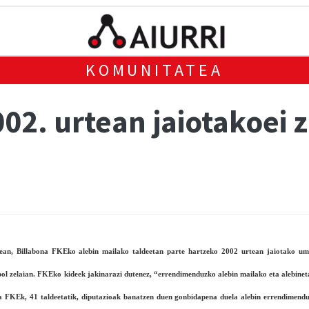
KOMUNITATEA
002. urtean jaiotakoei
enean, Billabona FKEko alebin mailako taldeetan parte hartzeko 2002 urtean jaiotako u
ol zelaian. FKEko kideek jakinarazi dutenez, “errendimenduzko alebin mailako eta alebine
a FKEk, 41 taldeetatik, diputazioak banatzen duen gonbidapena duela alebin errendimen