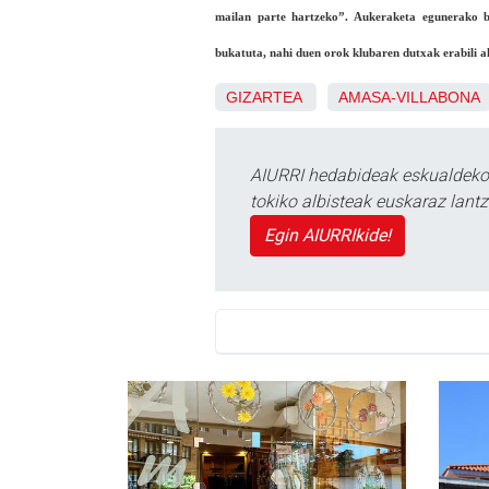
mailan parte hartzeko”. Aukeraketa egunerako b
bukatuta, nahi duen orok klubaren dutxak erabili ah
GIZARTEA
AMASA-VILLABONA
AIURRI hedabideak eskualdeko n
tokiko albisteak euskaraz lan
Egin AIURRIkide!