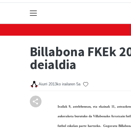
Billabona FKEk 2
deialdia
Aiurri
2013ko irailaren 5a
Irailak 9, astelehenean, eta ekainak 11, asteazk
aukeraketa burutuko da Villabonako Arratzain futb
futbol eskolan parte hartzeko. Gogoratu Billabon