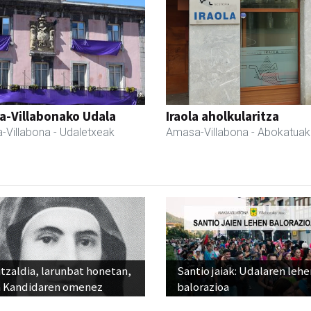
a-Villabonako Udala
Iraola aholkularitza
-Villabona
- Udaletxeak
Amasa-Villabona
- Abokatuak
tzaldia, larunbat honetan,
Santio jaiak: Udalaren lehe
 Kandidaren omenez
balorazioa