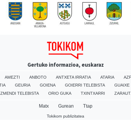
Gertuko informazioa, euskaraz
AMEZTI
ANBOTO
ANTXETA IRRATIA
ATARIA
AZP
TIA
GEURIA
GOIENA
GOIERRI TELEBISTA
GUAIXE
IZMENDI TELEBISTA
ORIO GUKA
TXINTXARRI
ZARAUT
Matx
Gurean
Ttap
Tokikom publizitatea
v16.25.0