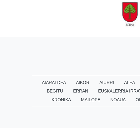
AIARALDEA
AIKOR
AIURRI
ALEA
BEGITU
ERRAN
EUSKALERRIA IRRA
KRONIKA
MAILOPE
NOAUA
O