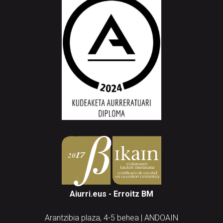
Aiurri.eus - Erroitz BM
Arantzibia plaza, 4-5 behea | ANDOAIN