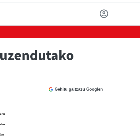
 zuzendutako
Gehitu gaitzazu Googlen
meen
tako
duko