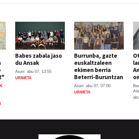
Babes zabala jaso
Burrunba, gazte
Ot
n
du Ansak
euskaltzaleen
la
e
ekimen berria
A
Aiurri
abu 07, 13:55
t"
Beterri-Buruntzan
o
URNIETA
K
Aiurri
abu 07, 07:00
Be
Ala
URNIETA
abu
N