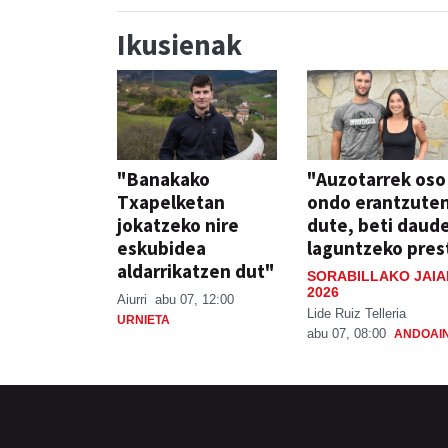
Ikusienak
"Banakako
"Auzotarrek oso
Txapelketan
ondo erantzute
jokatzeko nire
dute, beti daud
eskubidea
laguntzeko pres
aldarrikatzen dut"
SORABILLAKO JAIA
2026
Aiurri
abu 07, 12:00
Lide Ruiz Telleria
URNIETA
abu 07, 08:00
ANDOAI