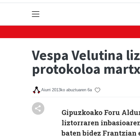
Vespa Velutina li
protokoloa martx
Aiurri
2013ko abuztuaren 6a
Gipuzkoako Foru Aldun
liztorraren inbasioare
baten bidez Frantzian 