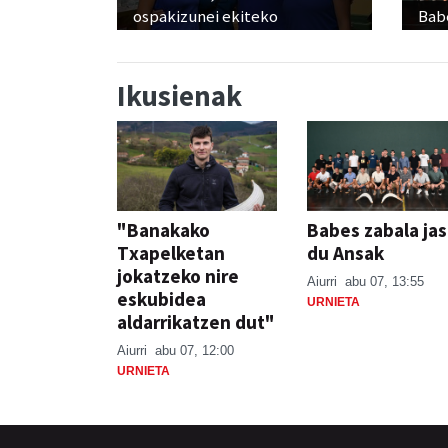
ospakizunei ekiteko
Babe
Ikusienak
"Banakako
Babes zabala ja
Txapelketan
du Ansak
jokatzeko nire
Aiurri
abu 07, 13:55
eskubidea
URNIETA
aldarrikatzen dut"
Aiurri
abu 07, 12:00
URNIETA