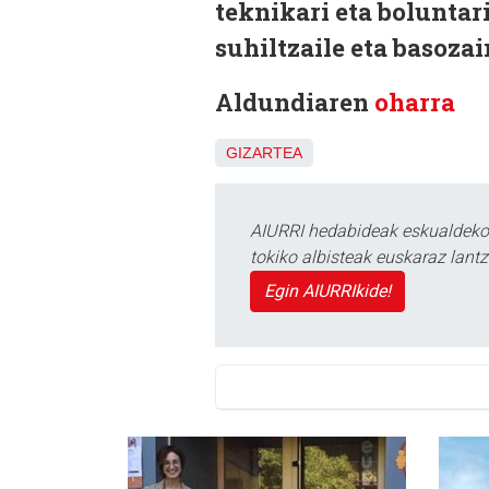
teknikari eta boluntari
suhiltzaile eta basozai
Aldundiaren
oharra
GIZARTEA
AIURRI hedabideak eskualdeko n
tokiko albisteak euskaraz lan
Egin AIURRIkide!