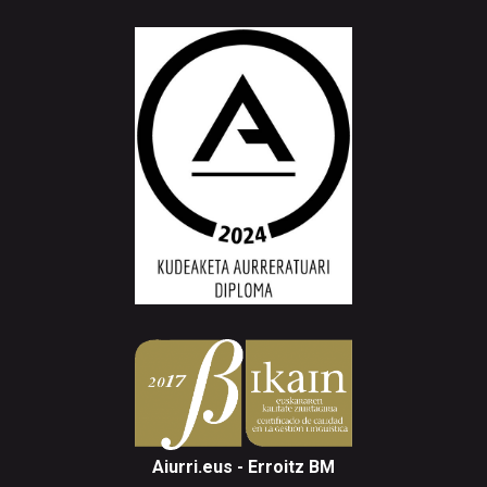
Aiurri.eus - Erroitz BM