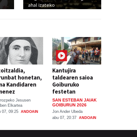
ahal izateko
oitzaldia,
Kantujira
runbat honetan,
taldearen saioa
ma Kandidaren
Goiburuko
menez
festetan
SAN ESTEBAN JAIAK
rrozpeko Jesusen
GOIBURUN 2026
ben Elkartea
Jon Ander Ubeda
 07, 09:25
ANDOAIN
abu 07, 20:37
ANDOAIN