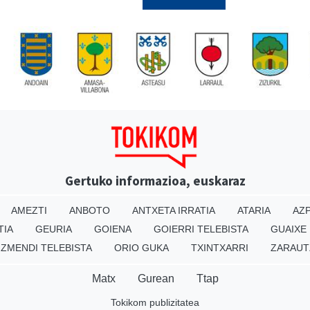
Gertuko informazioa, euskaraz
AMEZTI
ANBOTO
ANTXETA IRRATIA
ATARIA
AZP
TIA
GEURIA
GOIENA
GOIERRI TELEBISTA
GUAIXE
IZMENDI TELEBISTA
ORIO GUKA
TXINTXARRI
ZARAUT
Matx
Gurean
Ttap
Tokikom publizitatea