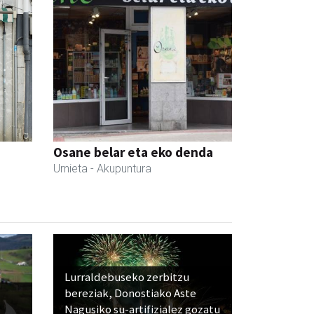
Osane belar eta eko denda
Urnieta
- Akupuntura
Lurraldebuseko zerbitzu
bereziak, Donostiako Aste
Nagusiko su-artifizialez gozatu