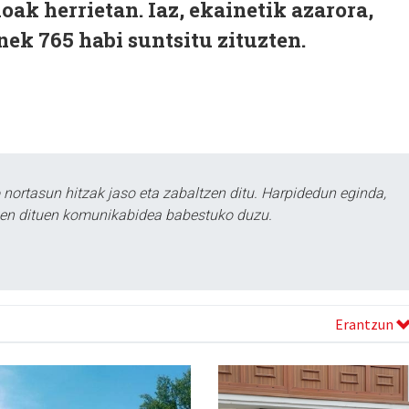
oak herrietan. Iaz, ekainetik azarora,
nek 765 habi suntsitu zituzten.
ortasun hitzak jaso eta zabaltzen ditu. Harpidedun eginda,
tzen dituen komunikabidea babestuko duzu.
Erantzun