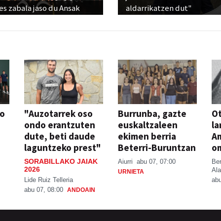
s zabala jaso du Ansak
aldarrikatzen dut"
so
"Auzotarrek oso
Burrunba, gazte
Ot
ondo erantzuten
euskaltzaleen
la
dute, beti daude
ekimen berria
A
laguntzeko prest"
Beterri-Buruntzan
o
SORABILLAKO JAIAK
Aiurri
abu 07, 07:00
Be
2026
Ala
URNIETA
Lide Ruiz Telleria
abu
abu 07, 08:00
ANDOAIN