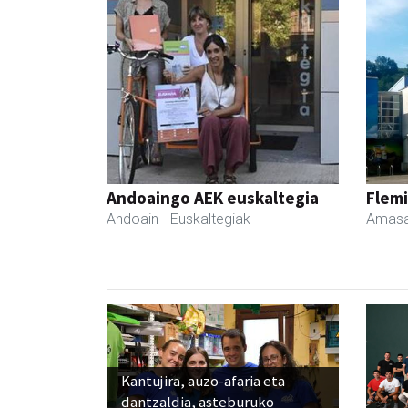
Andoaingo AEK euskaltegia
Flemi
Andoain
- Euskaltegiak
Amasa
Kantujira, auzo-afaria eta
dantzaldia, asteburuko