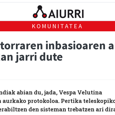
KOMUNITATEA
ztorraren inbasioaren 
an jarri dute
diak abian du, jada, Vespa Velutina
n aurkako protokoloa. Pertika teleskopik
erabiltzen den sisteman trebatzen ari dir