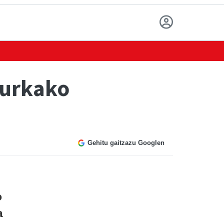
aurkako
Gehitu gaitzazu Googlen
o
a