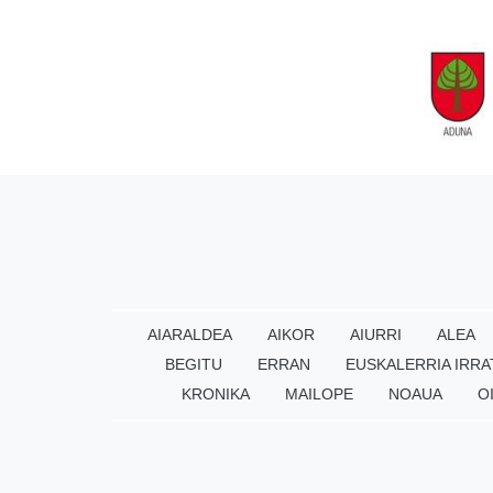
AIARALDEA
AIKOR
AIURRI
ALEA
BEGITU
ERRAN
EUSKALERRIA IRRA
KRONIKA
MAILOPE
NOAUA
O