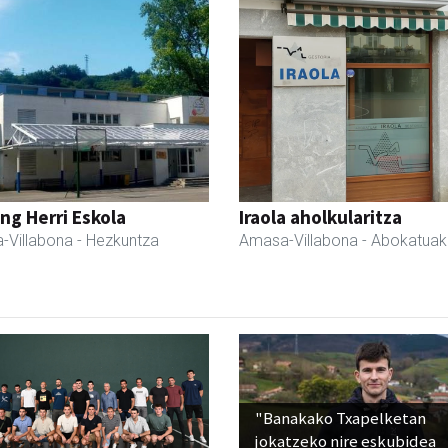
ng Herri Eskola
Iraola aholkularitza
-Villabona
- Hezkuntza
Amasa-Villabona
- Abokatuak
"Banakako Txapelketan
jokatzeko nire eskubidea