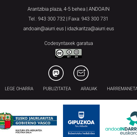
Arantzibia plaza, 4-5 behea | ANDOAIN
Tel.: 943 300 732 | Faxa: 943 300 731
andoain@aiurri.eus | idazkaritza@aiurri.eus
Codesyntaxek garatua
LEGE OHARRA
PUBLIZITATEA
ARAUAK
HARREMANET