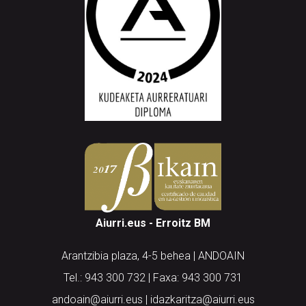
Aiurri.eus - Erroitz BM
Arantzibia plaza, 4-5 behea | ANDOAIN
Tel.: 943 300 732 | Faxa: 943 300 731
andoain@aiurri.eus | idazkaritza@aiurri.eus