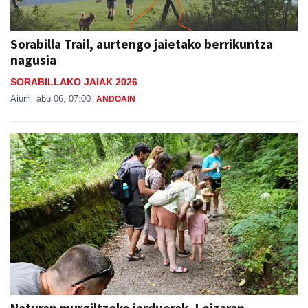
Sorabilla Trail, aurtengo jaietako berrikuntza
nagusia
SORABILLAKO JAIAK 2026
Aiurri
abu 06, 07:00
ANDOAIN
Naturan murgiltzeko jarduerak, Leizaran