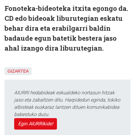
Fonoteka-bideoteka itxita egongo da.
CD edo bideoak liburutegian eskatu
behar dira eta erabilgarri baldin
badaude egun batetik bestera jaso
ahal izango dira liburutegian.
GIZARTEA
AIURRI hedabideak eskualdeko nortasun hitzak
jaso eta zabaltzen ditu. Harpidedun eginda, tokiko
albisteak euskaraz lantzen dituen komunikabidea
babestuko duzu.
Egin AIURRIkide!