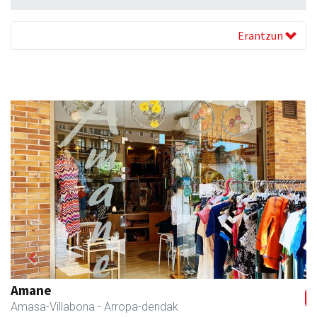
Erantzun
Previous
Next
Xixori belar-denda
Andoain
- Belar-denda