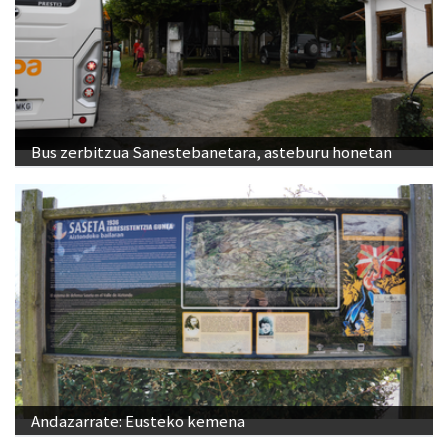
Bus zerbitzua Sanestebanetara, asteburu honetan
Andazarrate: Eusteko kemena