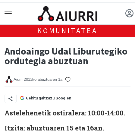
KOMUNITATEA
Andoaingo Udal Liburutegiko
ordutegia abuztuan
Aiurri
2013ko abuztuaren 1a
Gehitu gaitzazu Googlen
Astelehenetik ostiralera: 10:00-14:00.
Itxita: abuztuaren 15 eta 16an.