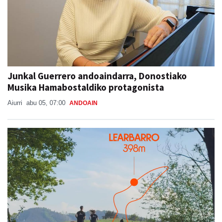
Junkal Guerrero andoaindarra, Donostiako
Musika Hamabostaldiko protagonista
Aiurri
abu 05, 07:00
ANDOAIN