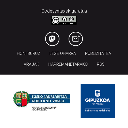
Codesyntaxek garatua
HONI BURUZ
LEGE OHARRA
PUBLIZITATEA
ARAUAK
HARREMANETARAKO
RSS