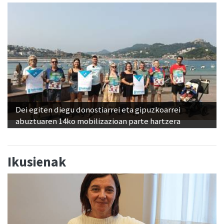
Dei egiten diegu donostiarrei eta gipuzkoarrei
abuztuaren 14ko mobilizazioan parte hartzera
Ikusienak