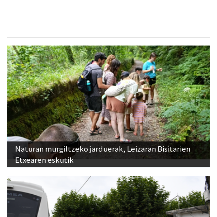
Naturan murgiltzeko jarduerak, Leizaran Bisitarien
Etxearen eskutik