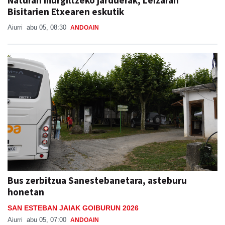
Bisitarien Etxearen eskutik
Aiurri
abu 05, 08:30
ANDOAIN
Bus zerbitzua Sanestebanetara, asteburu
honetan
SAN ESTEBAN JAIAK GOIBURUN 2026
Aiurri
abu 05, 07:00
ANDOAIN