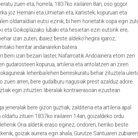
iberatu zuen eta, horrela, 1837ko irailaren 8an, oso gogor
aurka joz Hernani eta Urnietan eta, karlistek, kopuruan eta
en oldarraldiari eutsi ezinik, bi herri horietatik ospa egin zu
i eta Goikoplazako lubaki eta hesietan ezin eutsirik ere,
ehar izan zuten, ibaiez beste aldeko hegira igaroz,
orritako herritar andanarekin batera.
n berri izan bezain laster, Nafarroatik Andoainera etorri zen
en gudarosteen kopurua, artileria eta antolatzen ari ziren
kokaguneak lehenbailehen berreskuratu behar zituztela ulert
jo zuen arren, bere gudalburu nagusiak prest azalduz adore
ztiak egin zituzten liberalak kontraerasoan ezustean
 jeneralak bere gizon guztiak, zalditeria eta artileria apal
a oldartu zituen 1837ko irailaren 14an, goizaldeko ordu
, lehenik Oria aldetik eraso eginez; ondoren, herriko beste
zkenik, goizak aurrera egin ahala, Gurutze Santuaren zubiaren