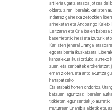
artileria ugariz erasoa jotzea del
oldartu ziren liberalak, karlisten 
indarrez gainezka zetozkien liberal
arineketan eta Andoaingo Kaletxik
Leitzaran eta Oria ibaien babesa b
baserrietatik ihesi eta izuturik et
Karlisten jeneral Uranga, erasoare
egoera berria ikuskatzera. Liberal
kanpalekua ikusi orduko, aurreko 
zuen, eta zenbaitek erokeriatzat 
eman zioten, eta antolakuntza gu
harrapatzeko.
Eta erabaki horren ondorioz, Uranga
batzuen laguntzaz, liberalen aurk
txikietan, egunsentiak jo aurretik
muturrean Unanibia aldetik eta, a