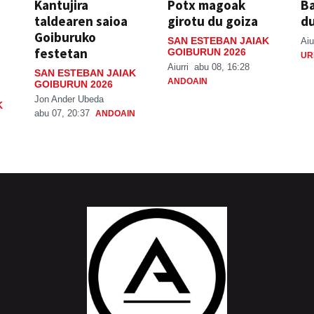
Kantujira
Potx magoak
Ba
taldearen saioa
girotu du goiza
d
Goiburuko
SAN ESTEBAN JAIAK
Aiu
festetan
GOIBURUN 2026
UR
Aiurri
abu 08, 16:28
SAN ESTEBAN JAIAK
ANDOAIN
GOIBURUN 2026
Jon Ander Ubeda
K
abu 07, 20:37
ANDOAIN