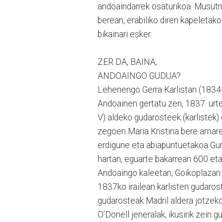
andoaindarrek osaturikoa. Musutru
berean, erabiliko diren kapeletako
bikainari esker.
ZER DA, BAINA,
ANDOAINGO GUDUA?
Lehenengo Gerra Karlistan (1834
Andoainen gertatu zen, 1837. urte
V) aldeko gudarosteek (karlistek)
zegoen Maria Kristina bere amaren
erdigune eta abiapuntuetakoa Gur
hartan, eguarte bakarrean 600 eta 
Andoaingo kaleetan, Goikoplazan et
1837ko irailean karlisten gudaros
gudarosteak Madril aldera jotzeko m
O’Donell jeneralak, ikusirik zein 