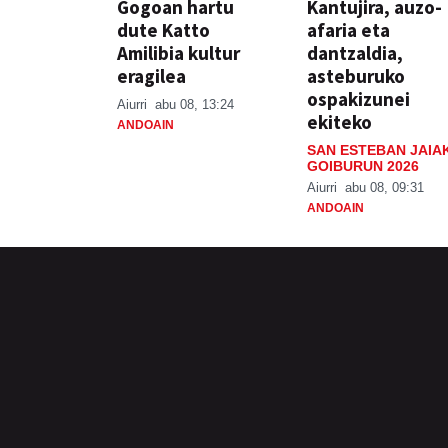
Gogoan hartu
Kantujira, auzo-
dute Katto
afaria eta
Amilibia kultur
dantzaldia,
eragilea
asteburuko
ospakizunei
Aiurri
abu 08, 13:24
ekiteko
ANDOAIN
SAN ESTEBAN JAIA
GOIBURUN 2026
Aiurri
abu 08, 09:31
ANDOAIN