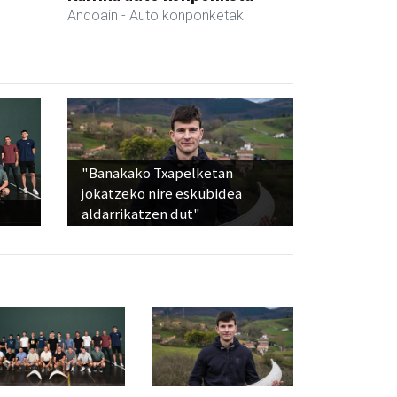
Andoain
- Auto konponketak
"Banakako Txapelketan
jokatzeko nire eskubidea
aldarrikatzen dut"