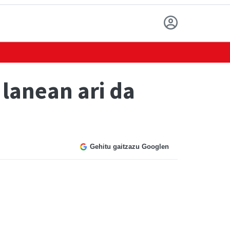
lanean ari da
Gehitu gaitzazu Googlen