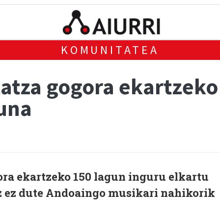
KOMUNITATEA
atza gogora ekartzeko 
una
a ekartzeko 150 lagun inguru elkartu
oz ez dute Andoaingo musikari nahikorik