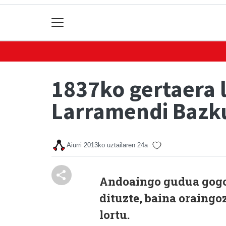
1837ko gertaera l
Larramendi Bazk
Aiurri
2013ko uztailaren 24a
Andoaingo gudua gogor
dituzte, baina oraing
lortu.