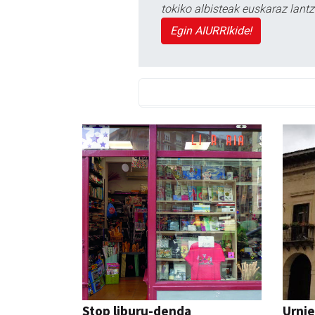
tokiko albisteak euskaraz lan
Egin AIURRIkide!
Stop liburu-denda
Urnie