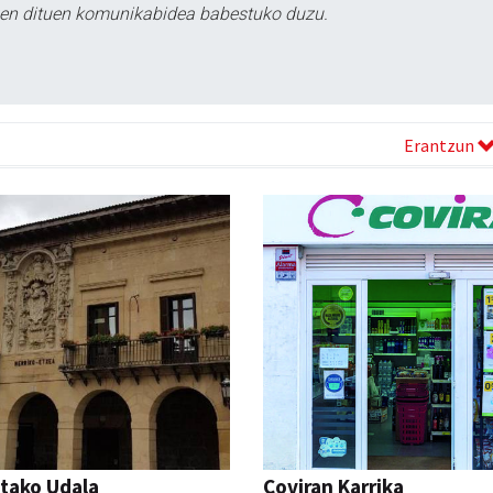
tzen dituen komunikabidea babestuko duzu.
Erantzun
tako Udala
Coviran Karrika