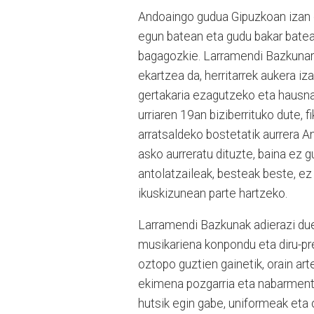
Andoaingo gudua Gipuzkoan izan den
egun batean eta gudu bakar batea
bagagozkie. Larramendi Bazkunar
ekartzea da, herritarrek aukera iz
gertakaria ezagutzeko eta hausna
urriaren 19an biziberrituko dute, 
arratsaldeko bostetatik aurrera A
asko aurreratu dituzte, baina ez g
antolatzaileak, besteak beste, ez
ikuskizunean parte hartzeko.
Larramendi Bazkunak adierazi duen
musikariena konpondu eta diru-pre
oztopo guztien gainetik, orain a
ekimena pozgarria eta nabarmentz
hutsik egin gabe, uniformeak eta