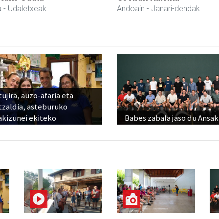
a
- Udaletxeak
Andoain
- Janari-dendak
ujira, auzo-afaria eta
tzaldia, asteburuko
akizunei ekiteko
Babes zabala jaso du Ansak