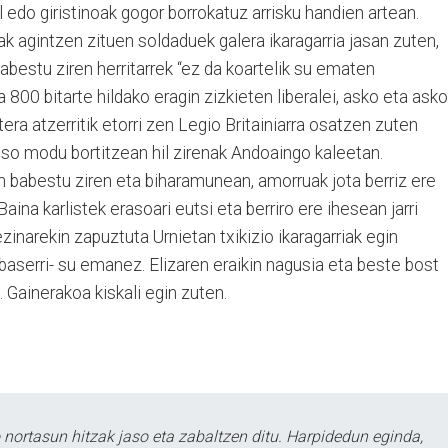
 edo giristinoak gogor borrokatuz arrisku handien artean.
ak agintzen zituen soldaduek galera ikaragarria jasan zuten,
babestu ziren herritarrek “ez da koartelik su ematen
 800 bitarte hildako eragin zizkieten liberalei, asko eta asko
tera atzerritik etorri zen Legio Britainiarra osatzen zuten
 oso modu bortitzean hil zirenak Andoaingo kaleetan.
in babestu ziren eta biharamunean, amorruak jota berriz ere
aina karlistek erasoari eutsi eta berriro ere ihesean jarri
ezinarekin zapuztuta Urnietan txikizio ikaragarriak egin
a baserri- su emanez. Elizaren eraikin nagusia eta beste bost
. Gainerakoa kiskali egin zuten.
ortasun hitzak jaso eta zabaltzen ditu. Harpidedun eginda,