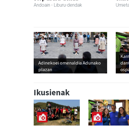
Andoain
- Liburu-dendak
Urniet
Kant
Adinekoei omenaldia Adunako
dan
plazan
osp
Ikusienak