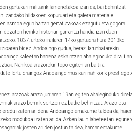
 gertakari militarrik larrienetakoa izan da, bai behintzat
n izandako hildakoen kopuruari eta galera materialei
en asmoa egun hartan gertatutakoak ezagutu eta gogora
an dezaten herriko historian garrantzi handia izan duen
rtzeko. 1837. urteko irailaren 14ko gertaera hura 2013ko
fikzioaren bidez. Andoaingo gudua, beraz, larunbatarekin
ndoaingo kaleetan barrena eskaintzen ahaleginduko dira. Lan
uztiak. Nahikoa arazorekin topo egiten ari baitira
 dute lortu oraingoz Andoaingo musikari nahikorik prest ego
ez, arazoak arazo ,urriaren 19an egiten ahaleginduko direla
miak arazo berririk sortzen ez badie behintzat. Arazo eta
rte eredu izaten ari dena Andoaingo emakume taldea da; haie
eko modukoa izaten ari da. Azken lau hilabeteetan, eguner
 osagarriak josten ari den jostun taldea, hamar emakume