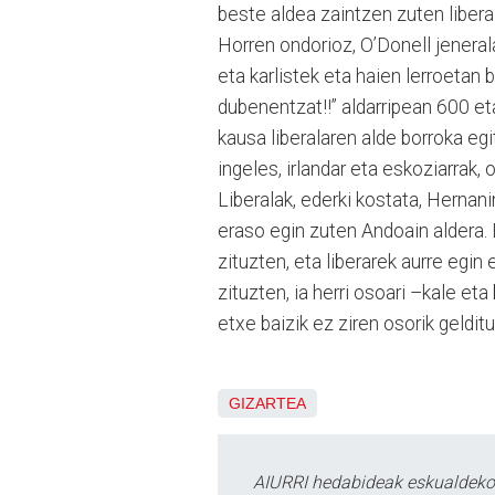
beste aldea zaintzen zuten liberal
Horren ondorioz, O’Donell jeneral
eta karlistek eta haien lerroetan 
dubenentzat!!” aldarripean 600 eta
kausa liberalaren alde borroka egi
ingeles, irlandar eta eskoziarrak,
Liberalak, ederki kostata, Hernan
eraso egin zuten Andoain aldera. B
zituzten, eta liberarek aurre egin 
zituzten, ia herri osoari –kale et
etxe baizik ez ziren osorik gelditu
GIZARTEA
AIURRI hedabideak eskualdeko n