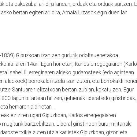
k eta eskuzabal ari dira lanean, orduak eta orduak sartzen. E
 asko bertan egiten ari dira, Amaia Lizasok egin duen lan
-1839) Gipuzkoan izan zen gudurik odoltsuenetakoa
ko irailaren 14an. Egun horretan, Karlos erregegaiaren (Karl
 eta Isabel II. erreginaren aldeko gudarosteek (edo agintean
 aldekoek) borrokaldi itzela izan zuten, eta borrokaldi horie
utze Santuaren elizatxoan bertan, zubian, kokatu zen. Egun
800 lagun bitartean hil zen, gehienak liberal edo giristinoak,
a herriaren aldirietan...
teak ez ziren ugari Gipuzkoan, Karlos erregegaiaren
ugiturik baitzebiltzan. Liberal giristinoen buru militarrak,
gudaroste txikia zuten utzia karlistek Gipuzkoan, gizon eta