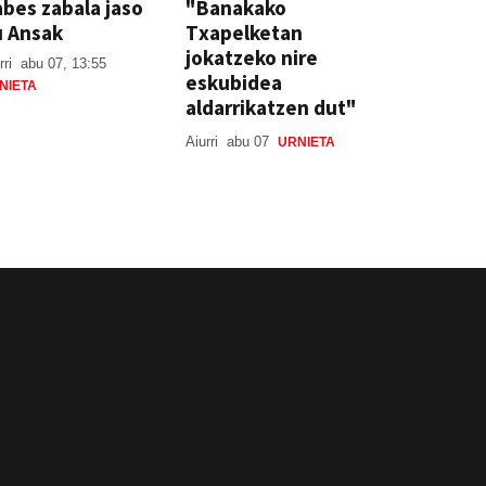
bes zabala jaso
"Banakako
u Ansak
Txapelketan
jokatzeko nire
rri
abu 07, 13:55
eskubidea
NIETA
aldarrikatzen dut"
Aiurri
abu 07
URNIETA