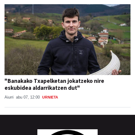
"Banakako Txapelketan jokatzeko nire
eskubidea aldarrikatzen dut"
Aiurri
abu 07, 12:00
URNIETA