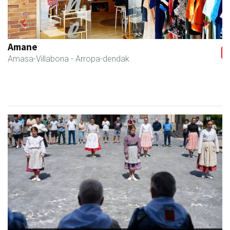
Previous
Next
Fleming Herri Eskola
Amasa-Villabona
- Hezkuntza