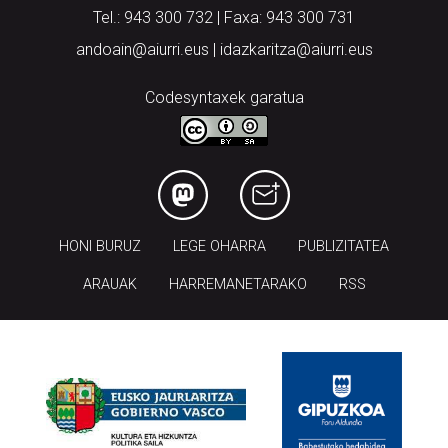
Tel.: 943 300 732 | Faxa: 943 300 731
andoain@aiurri.eus | idazkaritza@aiurri.eus
Codesyntaxek garatua
HONI BURUZ
LEGE OHARRA
PUBLIZITATEA
ARAUAK
HARREMANETARAKO
RSS