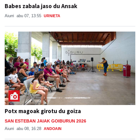
Babes zabala jaso du Ansak
Aiurri
abu 07, 13:55
URNIETA
Potx magoak girotu du goiza
SAN ESTEBAN JAIAK GOIBURUN 2026
Aiurri
abu 08, 16:28
ANDOAIN