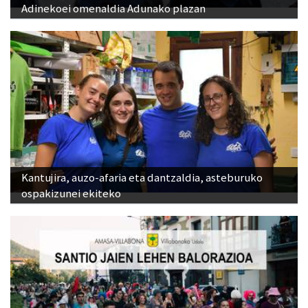
Adinekoei omenaldia Adunako plazan
Kantujira, auzo-afaria eta dantzaldia, asteburuko
ospakizunei ekiteko