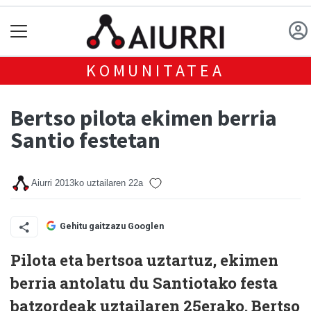
KOMUNITATEA
Bertso pilota ekimen berria
Santio festetan
Aiurri
2013ko uztailaren 22a
Gehitu gaitzazu Googlen
Pilota eta bertsoa uztartuz, ekimen
berria antolatu du Santiotako festa
batzordeak uztailaren 25erako. Bertso