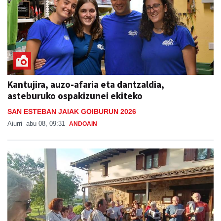
Kantujira, auzo-afaria eta dantzaldia,
asteburuko ospakizunei ekiteko
SAN ESTEBAN JAIAK GOIBURUN 2026
Aiurri
abu 08, 09:31
ANDOAIN