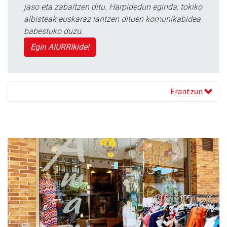
jaso eta zabaltzen ditu. Harpidedun eginda, tokiko
albisteak euskaraz lantzen dituen komunikabidea
babestuko duzu.
Egin AIURRIkide!
Erantzun