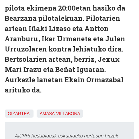
pilota ekimena 20:00etan hasiko da
Bearzana pilotalekuan. Pilotarien
artean Iñaki Lizaso eta Antton
Aranburu, Iker Urmeneta eta Julen
Urruzolaren kontra lehiatuko dira.
Bertsolarien artean, berriz, Jexux
Mari Irazu eta Beñat Iguaran.
Aurkezle lanetan Ekain Ormazabal
arituko da.
GIZARTEA
AMASA-VILLABONA
AIURRI hedabideak eskualdeko nortasun hitzak