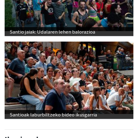
Santio jaiak: Udalaren lehen balorazioa
Santioak laburbiltzeko bideo ikusgarria