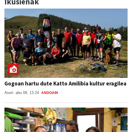
Ikusienak
Gogoan hartu dute Katto Amilibia kultur eragilea
Aiurri
abu 08, 13:24
ANDOAIN