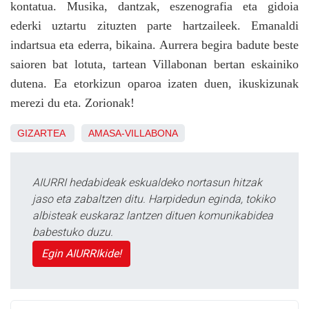
kontatua. Musika, dantzak, eszenografia eta gidoia
ederki uztartu zituzten parte hartzaileek. Emanaldi
indartsua eta ederra, bikaina. Aurrera begira badute beste
saioren bat lotuta, tartean Villabonan bertan eskainiko
dutena. Ea etorkizun oparoa izaten duen, ikuskizunak
merezi du eta. Zorionak!
GIZARTEA
AMASA-VILLABONA
AIURRI hedabideak eskualdeko nortasun hitzak
jaso eta zabaltzen ditu. Harpidedun eginda, tokiko
albisteak euskaraz lantzen dituen komunikabidea
babestuko duzu.
Egin AIURRIkide!