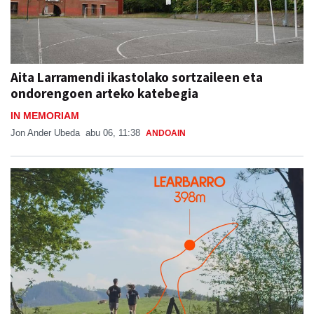
Aita Larramendi ikastolako sortzaileen eta
ondorengoen arteko katebegia
IN MEMORIAM
Jon Ander Ubeda
abu 06, 11:38
ANDOAIN