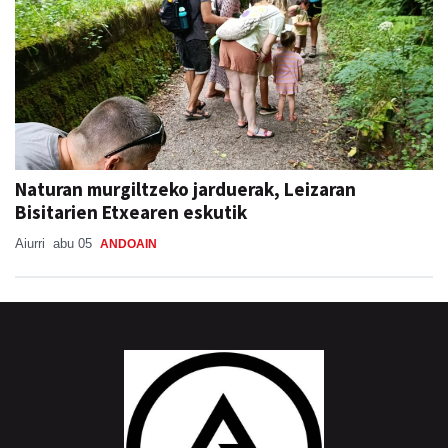
Naturan murgiltzeko jarduerak, Leizaran
Bisitarien Etxearen eskutik
Aiurri
abu 05
ANDOAIN