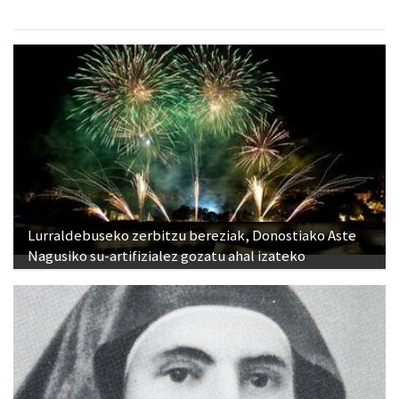
Lurraldebuseko zerbitzu bereziak, Donostiako Aste
Nagusiko su-artifizialez gozatu ahal izateko