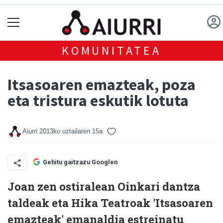
KOMUNITATEA
Itsasoaren emazteak, poza
eta tristura eskutik lotuta
Aiurri
2013ko uztailaren 15a
Gehitu gaitzazu Googlen
Joan zen ostiralean Oinkari dantza
taldeak eta Hika Teatroak 'Itsasoaren
emazteak' emanaldia estreinatu