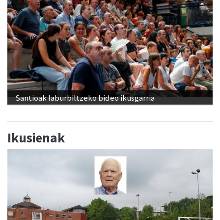
Santioak laburbiltzeko bideo ikusgarria
Ikusienak