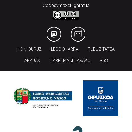
Codesyntaxek garatua
HONI BURUZ
LEGE OHARRA
PUBLIZITATEA
ARAUAK
HARREMANETARAKO
RSS