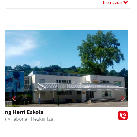
Erantzun
Previous
Next
Zubimusu Ikastola
Amasa-Villabona
- Hezkuntza