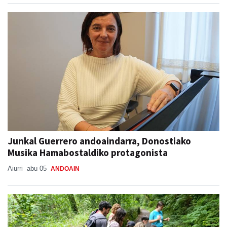
Junkal Guerrero andoaindarra, Donostiako
Musika Hamabostaldiko protagonista
Aiurri
abu 05
ANDOAIN