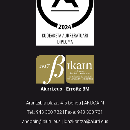
Aiurri.eus - Erroitz BM
Arantzibia plaza, 4-5 behea | ANDOAIN
Tel.: 943 300 732 | Faxa: 943 300 731
andoain@aiurri.eus | idazkaritza@aiurri.eus