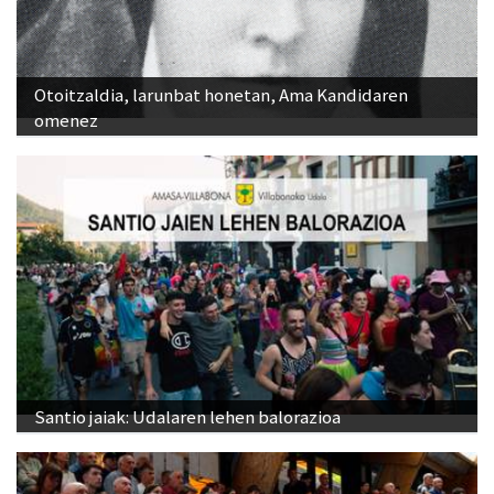
Otoitzaldia, larunbat honetan, Ama Kandidaren
omenez
Santio jaiak: Udalaren lehen balorazioa