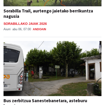
Sorabilla Trail, aurtengo jaietako berrikuntza
nagusia
SORABILLAKO JAIAK 2026
Aiurri
abu 06, 07:00
ANDOAIN
Bus zerbitzua Sanestebanetara, asteburu