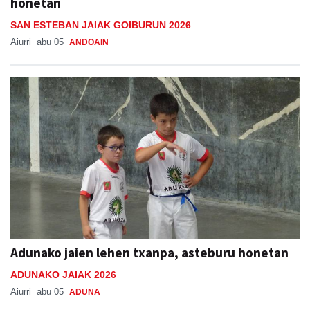
honetan
SAN ESTEBAN JAIAK GOIBURUN 2026
Aiurri
abu 05
ANDOAIN
Adunako jaien lehen txanpa, asteburu honetan
ADUNAKO JAIAK 2026
Aiurri
abu 05
ADUNA