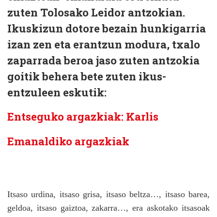
zuten Tolosako Leidor antzokian.
Ikuskizun dotore bezain hunkigarria
izan zen eta erantzun modura, txalo
zaparrada beroa jaso zuten antzokia
goitik behera bete zuten ikus-
entzuleen eskutik:
Entseguko argazkiak: Karlis
Emanaldiko argazkiak
Itsaso urdina, itsaso grisa, itsaso beltza…, itsaso barea,
geldoa, itsaso gaiztoa, zakarra…, era askotako itsasoak