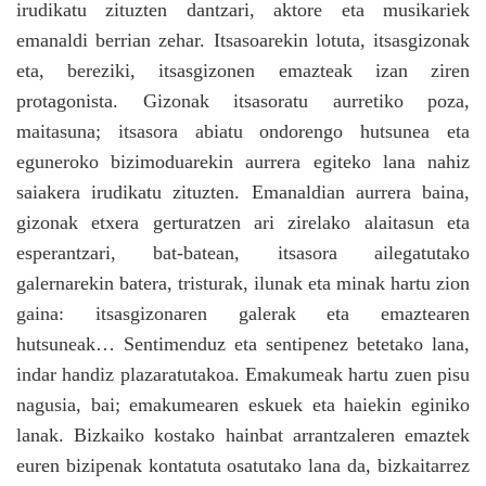
irudikatu zituzten dantzari, aktore eta musikariek
emanaldi berrian zehar. Itsasoarekin lotuta, itsasgizonak
eta, bereziki, itsasgizonen emazteak izan ziren
protagonista. Gizonak itsasoratu aurretiko poza,
maitasuna; itsasora abiatu ondorengo hutsunea eta
eguneroko bizimoduarekin aurrera egiteko lana nahiz
saiakera irudikatu zituzten. Emanaldian aurrera baina,
gizonak etxera gerturatzen ari zirelako alaitasun eta
esperantzari, bat-batean, itsasora ailegatutako
galernarekin batera, tristurak, ilunak eta minak hartu zion
gaina: itsasgizonaren galerak eta emaztearen
hutsuneak… Sentimenduz eta sentipenez betetako lana,
indar handiz plazaratutakoa. Emakumeak hartu zuen pisu
nagusia, bai; emakumearen eskuek eta haiekin eginiko
lanak. Bizkaiko kostako hainbat arrantzaleren emaztek
euren bizipenak kontatuta osatutako lana da, bizkaitarrez