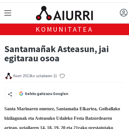
KOMUNITATEA
Santamañak Asteasun, jai
egitarau osoa
Aiurri
2013ko uztailaren 11
Gehitu gaitzazu Googlen
Santa Marinaren omenez, Santamaña Elkartea, Goiballako
bizilagunak eta Asteasuko Udaleko Festa Batzordearen
artean, uztailaren 14, 18, 19, 20 eta 21rako prestatutako