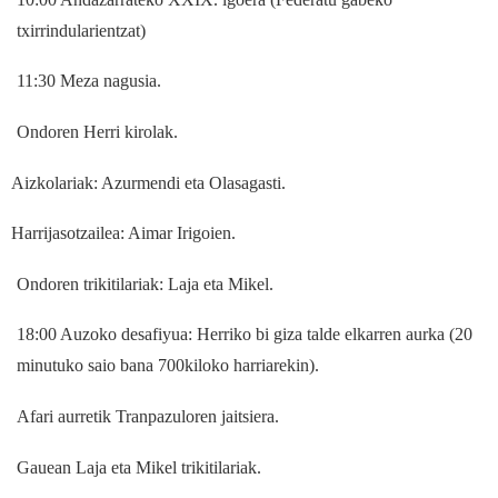
txirrindularientzat)
11:30 Meza nagusia.
Ondoren Herri kirolak.
Aizkolariak: Azurmendi eta Olasagasti.
Harrijasotzailea: Aimar Irigoien.
Ondoren trikitilariak: Laja eta Mikel.
18:00 Auzoko desafiyua: Herriko bi giza talde elkarren aurka
(20
minutuko saio bana 700kiloko harriarekin).
Afari aurretik Tranpazuloren jaitsiera.
Gauean Laja eta Mikel trikitilariak.