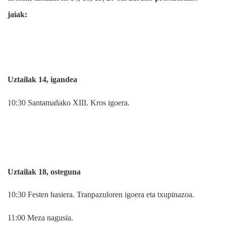
jaiak:
Uztailak 14, igandea
10:30 Santamañako XIII. Kros igoera.
Uztailak 18, osteguna
10:30 Festen hasiera. Tranpazuloren igoera eta txupinazoa.
11:00 Meza nagusia.