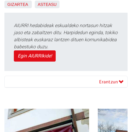
GIZARTEA
ASTEASU
AIURRI hedabideak eskualdeko nortasun hitzak
jaso eta zabaltzen ditu. Harpidedun eginda, tokiko
albisteak euskaraz lantzen dituen komunikabidea
babestuko duzu.
Egin AIURRIkide!
Erantzun