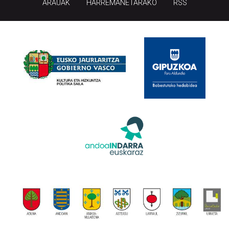
ARAUAK
HARREMANETARAKO
RSS