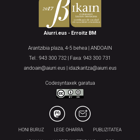
Aiurri.eus - Erroitz BM
Arantzibia plaza, 4-5 behea | ANDOAIN
Tel.: 943 300 732 | Faxa: 943 300 731
andoain@aiurri.eus | idazkaritza@aiurri.eus
Codesyntaxek garatua
HONI BURUZ
LEGE OHARRA
PUBLIZITATEA