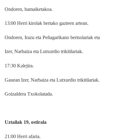
Ondoren, hamaiketakoa.
13:00 Herri kirolak bertako gazteen artean.
Ondoren, Irazu eta Peñagarikano bertsolariak eta
Izer, Narbaiza eta Lutxurdio trikitilariak.
17:30 Kalejira.
Gauean Izer, Narbaiza eta Lutxurdio trikitilariak.
Goizaldera Txokolatada.
Uztailak 19, ostirala
21:00 Herri afaria.