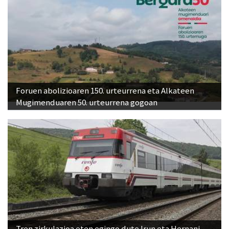
Foruen abolizioaren 150. urteurrena eta Alkateen
Mugimenduaren 50. urteurrena gogoan
Tren zirkulazioa eten egingo dute Irun eta Hernani