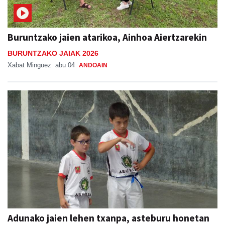
Buruntzako jaien atarikoa, Ainhoa Aiertzarekin
BURUNTZAKO JAIAK 2026
Xabat Minguez
abu 04
ANDOAIN
Adunako jaien lehen txanpa, asteburu honetan