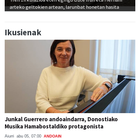
arteko geltokien artean, larunbat honetan hasita
Ikusienak
Junkal Guerrero andoaindarra, Donostiako
Musika Hamabostaldiko protagonista
Aiurri
abu 05, 07:00
ANDOAIN