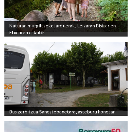
Naturan murgiltzeko jarduerak, Leizaran Bisitarien
Etxearen eskutik
Bus zerbitzua Sanestebanetara, asteburu honetan