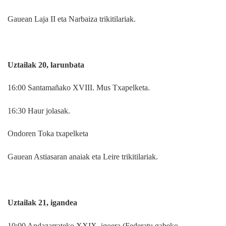
Gauean Laja II eta Narbaiza trikitilariak.
Uztailak 20, larunbata
16:00 Santamañako XVIII. Mus Txapelketa.
16:30 Haur jolasak.
Ondoren Toka txapelketa
Gauean Astiasaran anaiak eta Leire trikitilariak.
Uztailak 21, igandea
10:00 Andazarrateko XXIX. igoera (Federatu gabeko