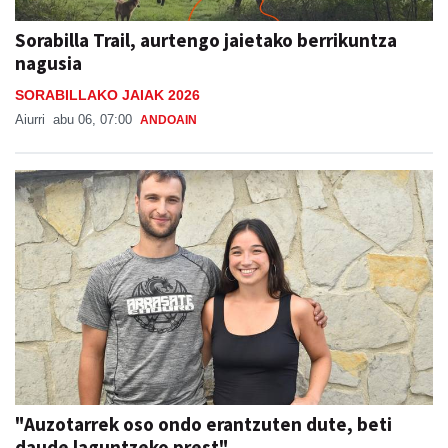
Sorabilla Trail, aurtengo jaietako berrikuntza
nagusia
SORABILLAKO JAIAK 2026
Aiurri
abu 06, 07:00
ANDOAIN
"Auzotarrek oso ondo erantzuten dute, beti
daude laguntzeko prest"