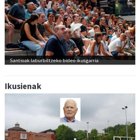
Santioak laburbiltzeko bideo ikusgarria
Ikusienak