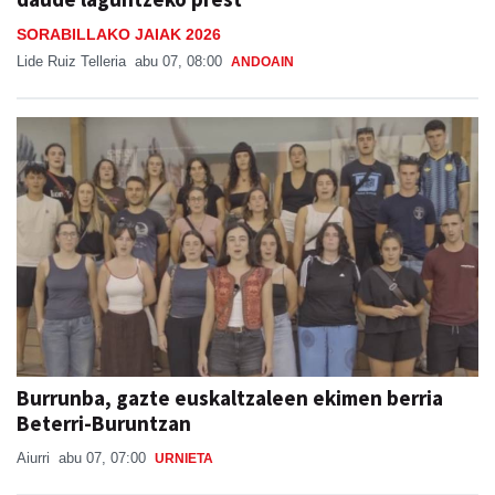
SORABILLAKO JAIAK 2026
Lide Ruiz Telleria
abu 07, 08:00
ANDOAIN
Burrunba, gazte euskaltzaleen ekimen berria
Beterri-Buruntzan
Aiurri
abu 07, 07:00
URNIETA