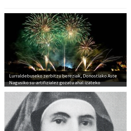
Lurraldebuseko zerbitzu bereziak, Donostiako Aste
Nagusiko su-artifizialez gozatu ahal izateko