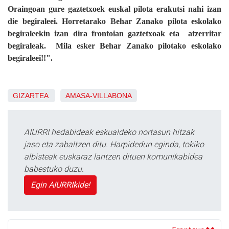
Oraingoan gure gaztetxoek euskal pilota erakutsi nahi izan
die begiraleei. Horretarako Behar Zanako pilota eskolako
begiraleekin izan dira frontoian gaztetxoak eta atzerritar
begiraleak. Mila esker Behar Zanako pilotako eskolako
begiraleei!!".
GIZARTEA
AMASA-VILLABONA
AIURRI hedabideak eskualdeko nortasun hitzak
jaso eta zabaltzen ditu. Harpidedun eginda, tokiko
albisteak euskaraz lantzen dituen komunikabidea
babestuko duzu.
Egin AIURRIkide!