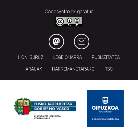
Codesyntaxek garatua
HONI BURUZ
LEGE OHARRA
PUBLIZITATEA
ARAUAK
HARREMANETARAKO
RSS