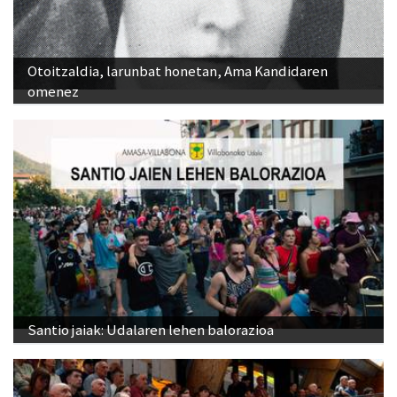
Otoitzaldia, larunbat honetan, Ama Kandidaren
omenez
Santio jaiak: Udalaren lehen balorazioa