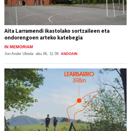
Aita Larramendi ikastolako sortzaileen eta
ondorengoen arteko katebegia
IN MEMORIAM
Jon Ander Ubeda
abu 06, 11:38
ANDOAIN