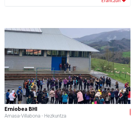
Erantzun
Previous
Next
Erniobea BHI
Amasa-Villabona
- Hezkuntza