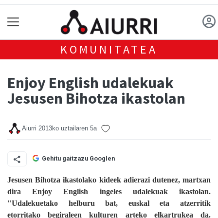
KOMUNITATEA
Enjoy English udalekuak
Jesusen Bihotza ikastolan
Aiurri
2013ko uztailaren 5a
Gehitu gaitzazu Googlen
Jesusen Bihotza ikastolako kideek adierazi dutenez, martxan
dira Enjoy English ingeles udalekuak ikastolan.
"Udalekuetako helburu bat, euskal eta atzerritik
etorritako begiraleen kulturen arteko elkartrukea da.