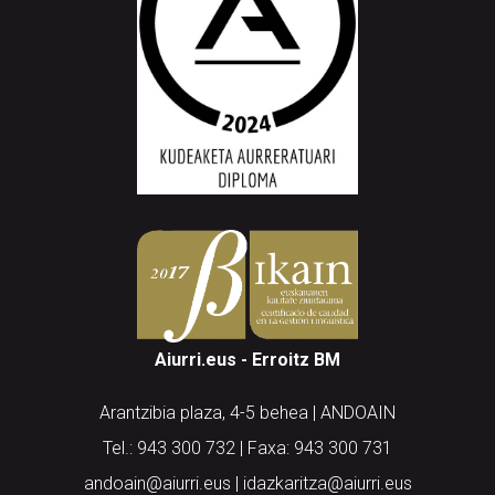
Aiurri.eus - Erroitz BM
Arantzibia plaza, 4-5 behea | ANDOAIN
Tel.: 943 300 732 | Faxa: 943 300 731
andoain@aiurri.eus | idazkaritza@aiurri.eus