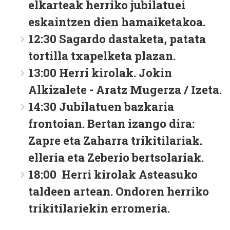
elkarteak herriko jubilatuei
eskaintzen dien hamaiketakoa.
12:30 Sagardo dastaketa, patata
tortilla txapelketa plazan.
13:00 Herri kirolak. Jokin
Alkizalete - Aratz Mugerza / Izeta.
14:30 Jubilatuen bazkaria
frontoian. Bertan izango dira:
Zapre eta Zaharra trikitilariak.
elleria eta Zeberio bertsolariak.
18:00 Herri kirolak Asteasuko
taldeen artean. Ondoren herriko
trikitilariekin erromeria.