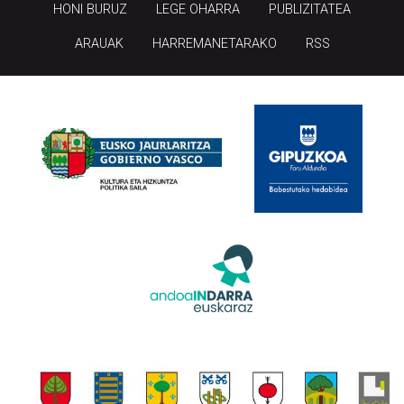
HONI BURUZ
LEGE OHARRA
PUBLIZITATEA
ARAUAK
HARREMANETARAKO
RSS