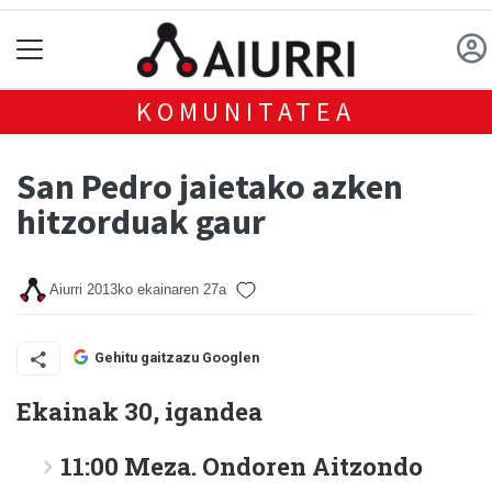
KOMUNITATEA
San Pedro jaietako azken
hitzorduak gaur
Aiurri
2013ko ekainaren 27a
Gehitu gaitzazu Googlen
Ekainak 30, igandea
11:00 Meza. Ondoren Aitzondo