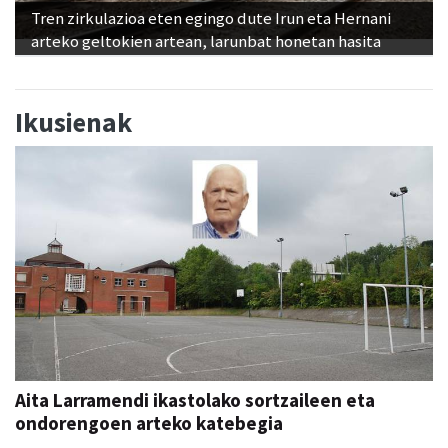
Tren zirkulazioa eten egingo dute Irun eta Hernani
arteko geltokien artean, larunbat honetan hasita
Ikusienak
Aita Larramendi ikastolako sortzaileen eta
ondorengoen arteko katebegia