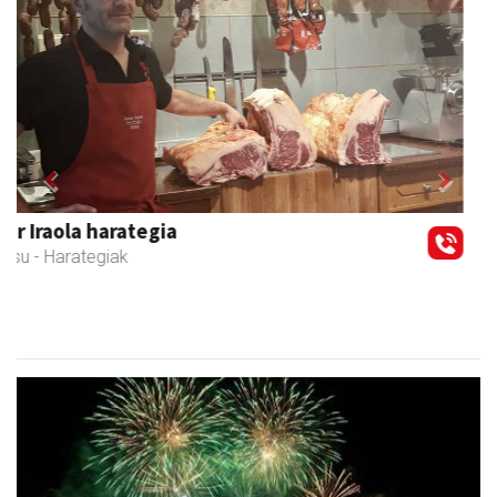
Previous
Next
Ormazabal garraioak
Asteasu
- Garraioak