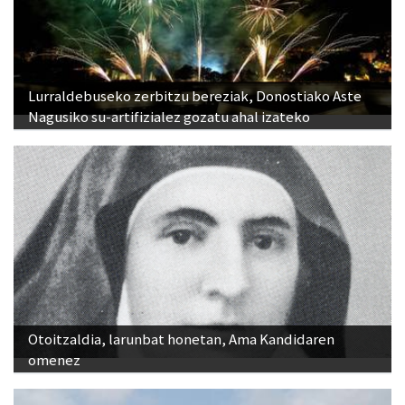
Lurraldebuseko zerbitzu bereziak, Donostiako Aste
Nagusiko su-artifizialez gozatu ahal izateko
Otoitzaldia, larunbat honetan, Ama Kandidaren
omenez