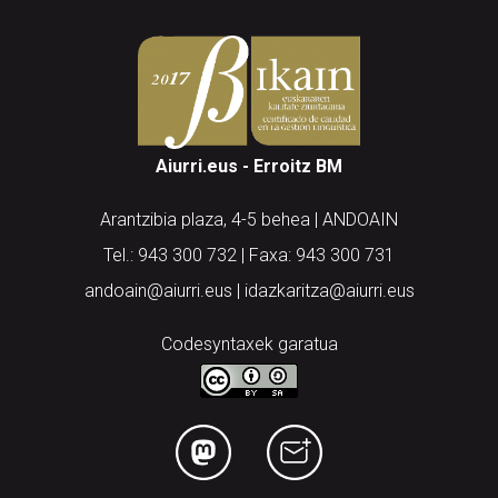
Aiurri.eus - Erroitz BM
Arantzibia plaza, 4-5 behea | ANDOAIN
Tel.: 943 300 732 | Faxa: 943 300 731
andoain@aiurri.eus | idazkaritza@aiurri.eus
Codesyntaxek garatua