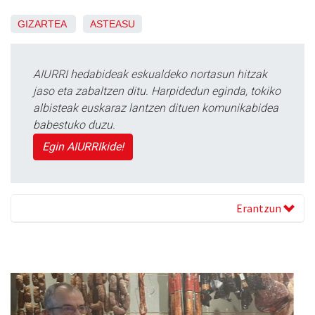
GIZARTEA
ASTEASU
AIURRI hedabideak eskualdeko nortasun hitzak
jaso eta zabaltzen ditu. Harpidedun eginda, tokiko
albisteak euskaraz lantzen dituen komunikabidea
babestuko duzu.
Egin AIURRIkide!
Erantzun