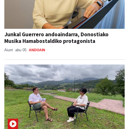
Junkal Guerrero andoaindarra, Donostiako
Musika Hamabostaldiko protagonista
Aiurri
abu 05
ANDOAIN