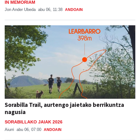
IN MEMORIAM
Jon Ander Ubeda
abu 06, 11:38
ANDOAIN
Sorabilla Trail, aurtengo jaietako berrikuntza
nagusia
SORABILLAKO JAIAK 2026
Aiurri
abu 06, 07:00
ANDOAIN