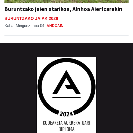
Buruntzako jaien atarikoa, Ainhoa Aiertzarekin
BURUNTZAKO JAIAK 2026
Xabat Minguez
abu 04
ANDOAIN