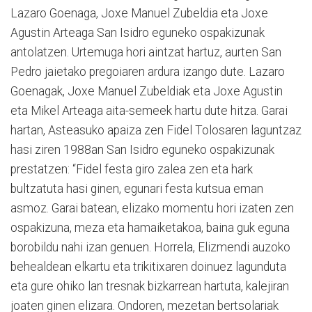
Lazaro Goenaga, Joxe Manuel Zubeldia eta Joxe
Agustin Arteaga San Isidro eguneko ospakizunak
antolatzen. Urtemuga hori aintzat hartuz, aurten San
Pedro jaietako pregoiaren ardura izango dute. Lazaro
Goenagak, Joxe Manuel Zubeldiak eta Joxe Agustin
eta Mikel Arteaga aita-semeek hartu dute hitza. Garai
hartan, Asteasuko apaiza zen Fidel Tolosaren laguntzaz
hasi ziren 1988an San Isidro eguneko ospakizunak
prestatzen: “Fidel festa giro zalea zen eta hark
bultzatuta hasi ginen, egunari festa kutsua eman
asmoz. Garai batean, elizako momentu hori izaten zen
ospakizuna, meza eta hamaiketakoa, baina guk eguna
borobildu nahi izan genuen. Horrela, Elizmendi auzoko
behealdean elkartu eta trikitixaren doinuez lagunduta
eta gure ohiko lan tresnak bizkarrean hartuta, kalejiran
joaten ginen elizara. Ondoren, mezetan bertsolariak