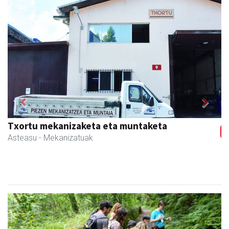
Previous
Next
Txortu mekanizaketa eta muntaketa
Asteasu
- Mekanizatuak