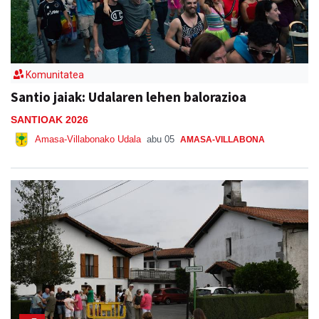
Komunitatea
Santio jaiak: Udalaren lehen balorazioa
SANTIOAK 2026
Amasa-Villabonako Udala
abu 05
AMASA-VILLABONA