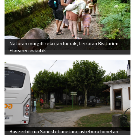
Naturan murgiltzeko jarduerak, Leizaran Bisitarien
Etxearen eskutik
Bus zerbitzua Sanestebanetara, asteburu honetan