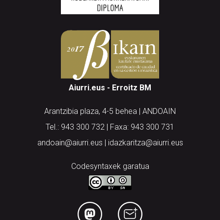
Aiurri.eus - Erroitz BM
Arantzibia plaza, 4-5 behea | ANDOAIN
Tel.: 943 300 732 | Faxa: 943 300 731
andoain@aiurri.eus | idazkaritza@aiurri.eus
Codesyntaxek garatua