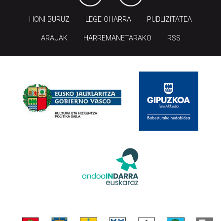
HONI BURUZ
LEGE OHARRA
PUBLIZITATEA
ARAUAK
HARREMANETARAKO
RSS