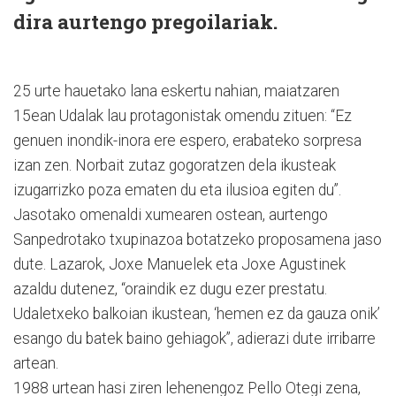
dira aurtengo pregoilariak.
25 urte hauetako lana eskertu nahian, maiatzaren
15ean Udalak lau protagonistak omendu zituen: “Ez
genuen inondik-inora ere espero, erabateko sorpresa
izan zen. Norbait zutaz gogoratzen dela ikusteak
izugarrizko poza ematen du eta ilusioa egiten du”.
Jasotako omenaldi xumearen ostean, aurtengo
Sanpedrotako txupinazoa botatzeko proposamena jaso
dute. Lazarok, Joxe Manuelek eta Joxe Agustinek
azaldu dutenez, “oraindik ez dugu ezer prestatu.
Udaletxeko balkoian ikustean, ‘hemen ez da gauza onik’
esango du batek baino gehiagok”, adierazi dute irribarre
artean.
1988 urtean hasi ziren lehenengoz Pello Otegi zena,