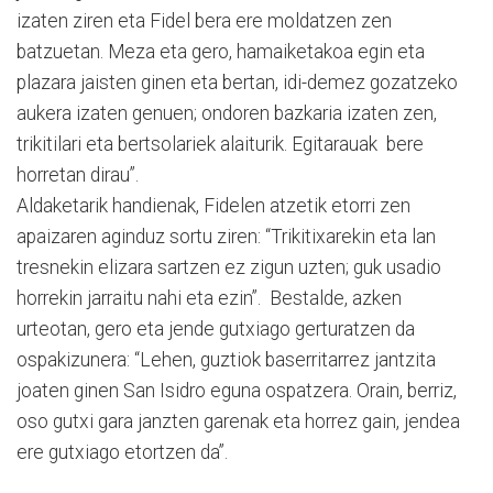
izaten ziren eta Fidel bera ere moldatzen zen
batzuetan. Meza eta gero, hamaiketakoa egin eta
plazara jaisten ginen eta bertan, idi-demez gozatzeko
aukera izaten genuen; ondoren bazkaria izaten zen,
trikitilari eta bertsolariek alaiturik. Egitarauak bere
horretan dirau”.
Aldaketarik handienak, Fidelen atzetik etorri zen
apaizaren aginduz sortu ziren: “Trikitixarekin eta lan
tresnekin elizara sartzen ez zigun uzten; guk usadio
horrekin jarraitu nahi eta ezin”. Bestalde, azken
urteotan, gero eta jende gutxiago gerturatzen da
ospakizunera: “Lehen, guztiok baserritarrez jantzita
joaten ginen San Isidro eguna ospatzera. Orain, berriz,
oso gutxi gara janzten garenak eta horrez gain, jendea
ere gutxiago etortzen da”.