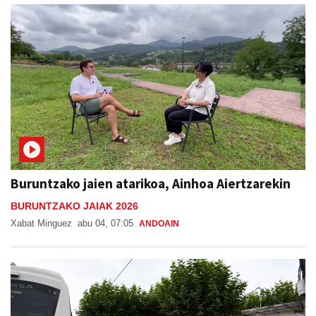
Buruntzako jaien atarikoa, Ainhoa Aiertzarekin
BURUNTZAKO JAIAK 2026
Xabat Minguez
abu 04, 07:05
ANDOAIN