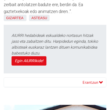
zerbait antolatzen badute ere, berdin da. Ea
gaztetxekoak edo animatzen diren...”.
GIZARTEA
ASTEASU
AIURRI hedabideak eskualdeko nortasun hitzak
jaso eta zabaltzen ditu. Harpidedun eginda, tokiko
albisteak euskaraz lantzen dituen komunikabidea
babestuko duzu.
Egin AIURRIkide!
Erantzun