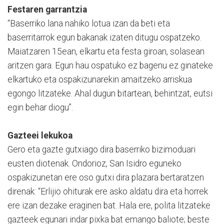
Festaren garrantzia
“Baserriko lana nahiko lotua izan da beti eta
baserritarrok egun bakanak izaten ditugu ospatzeko.
Maiatzaren 15ean, elkartu eta festa giroan, solasean
aritzen gara. Egun hau ospatuko ez bagenu ez ginateke
elkartuko eta ospakizunarekin amaitzeko arriskua
egongo litzateke. Ahal dugun bitartean, behintzat, eutsi
egin behar diogu”.
Gazteei lekukoa
Gero eta gazte gutxiago dira baserriko bizimoduari
eusten diotenak. Ondorioz, San Isidro eguneko
ospakizunetan ere oso gutxi dira plazara bertaratzen
direnak: “Erlijio ohiturak ere asko aldatu dira eta horrek
ere izan dezake eraginen bat. Hala ere, polita litzateke
gazteek egunari indar pixka bat emango baliote; beste