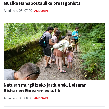
Musika Hamabostaldiko protagonista
Aiurri
abu 05, 07:00
ANDOAIN
Naturan murgiltzeko jarduerak, Leizaran
Bisitarien Etxearen eskutik
Aiurri
abu 05, 08:30
ANDOAIN