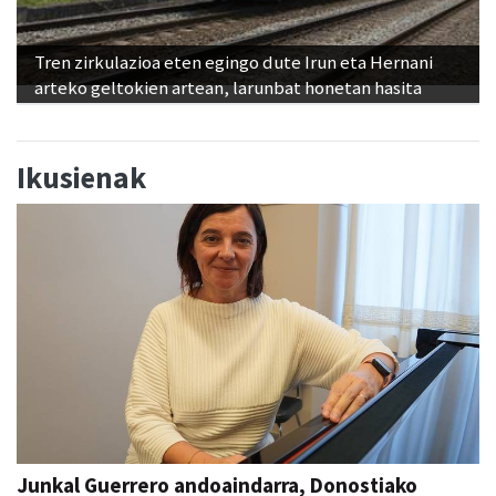
Tren zirkulazioa eten egingo dute Irun eta Hernani
arteko geltokien artean, larunbat honetan hasita
Ikusienak
Junkal Guerrero andoaindarra, Donostiako