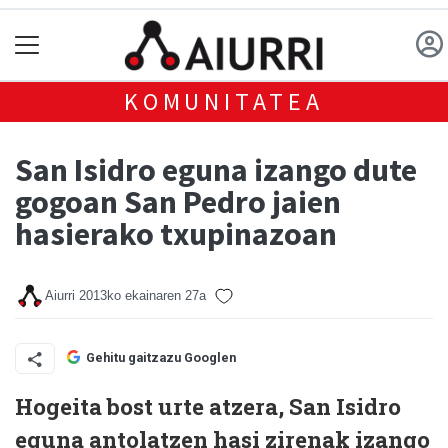
KOMUNITATEA
San Isidro eguna izango dute
gogoan San Pedro jaien
hasierako txupinazoan
Aiurri
2013ko ekainaren 27a
Gehitu gaitzazu Googlen
Hogeita bost urte atzera, San Isidro
eguna antolatzen hasi zirenak izango