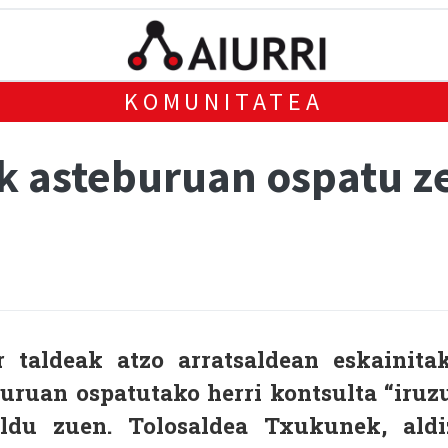
KOMUNITATEA
iak asteburuan ospatu 
r taldeak atzo arratsaldean eskainita
uruan ospatutako herri kontsulta “iruz
ldu zuen. Tolosaldea Txukunek, aldi