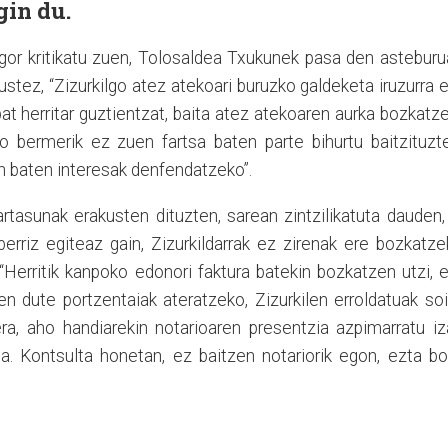
gin du.
ogor kritikatu zuen, Tolosaldea Txukunek pasa den astebur
ustez, “
Zizurkilgo atez atekoari buruzko galdeketa iruzurra 
bat herritar guztientzat, baita atez atekoaren aurka bozkatz
ko bermerik ez zuen fartsa baten parte bihurtu baitzituzt
kin baten interesak denfendatzeko”.
artasunak erakusten dituzten, sarean zintzilikatuta dauden,
berriz egiteaz gain, Zizurkildarrak ez zirenak ere bozkatz
 “Herritik kanpoko edonori faktura batekin bozkatzen utzi, 
en dute portzentaiak ateratzeko, Zizurkilen erroldatuak soi
era, aho handiarekin notarioaren presentzia azpimarratu i
da. Kontsulta honetan, ez baitzen notariorik egon, ezta b