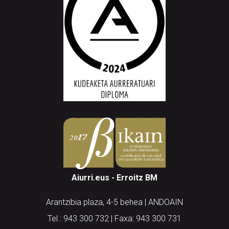
Aiurri.eus - Erroitz BM
Arantzibia plaza, 4-5 behea | ANDOAIN
Tel.: 943 300 732 | Faxa: 943 300 731