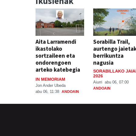
Ikusienak
Aita Larramendi
Sorabilla Trail,
ikastolako
aurtengo jaieta
sortzaileen eta
berrikuntza
ondorengoen
nagusia
arteko katebegia
SORABILLAKO JAIA
2026
IN MEMORIAM
Aiurri
abu 06, 07:00
Jon Ander Ubeda
ANDOAIN
abu 06, 11:38
ANDOAIN