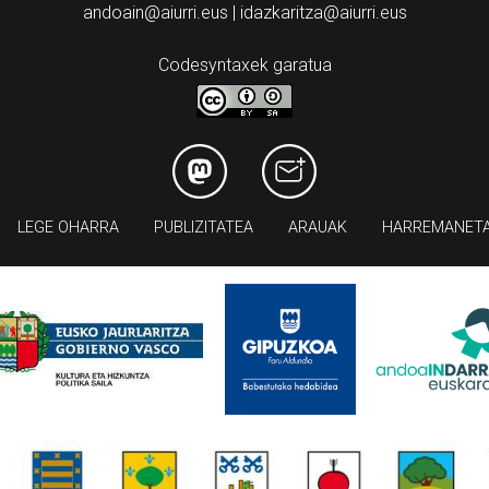
andoain@aiurri.eus | idazkaritza@aiurri.eus
Codesyntaxek garatua
LEGE OHARRA
PUBLIZITATEA
ARAUAK
HARREMANET