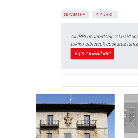
GIZARTEA
ZIZURKIL
AIURRI hedabideak eskualdeko n
tokiko albisteak euskaraz lan
Egin AIURRIkide!