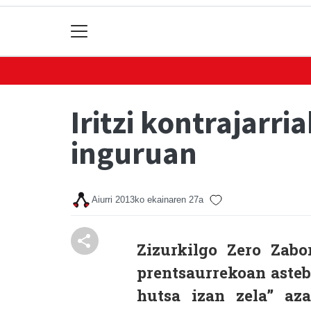
Iritzi kontrajarr
inguruan
Aiurri
2013ko ekainaren 27a
Zizurkilgo Zero Zabo
prentsaurrekoan asteb
hutsa izan zela” aza