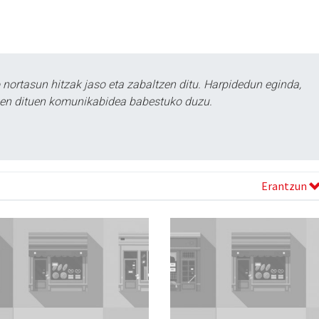
ortasun hitzak jaso eta zabaltzen ditu. Harpidedun eginda,
tzen dituen komunikabidea babestuko duzu.
Erantzun