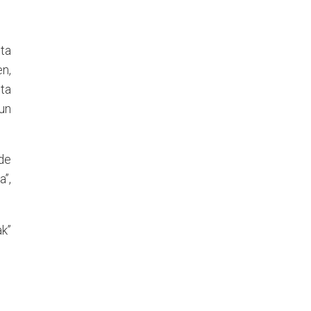
ta
en,
eta
sun
de
a”,
ak”