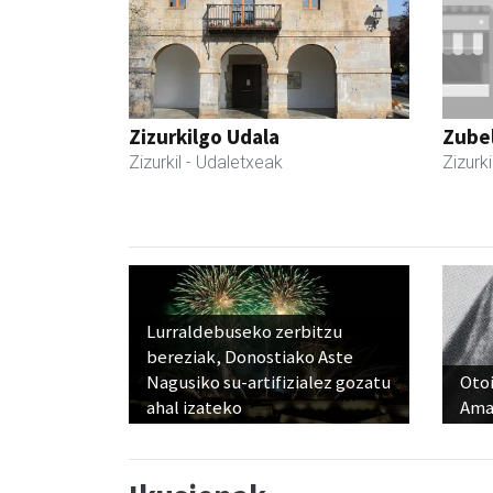
Zizurkilgo Udala
Zubel
Zizurkil
- Udaletxeak
Zizurki
Lurraldebuseko zerbitzu
bereziak, Donostiako Aste
Nagusiko su-artifizialez gozatu
Otoi
ahal izateko
Ama