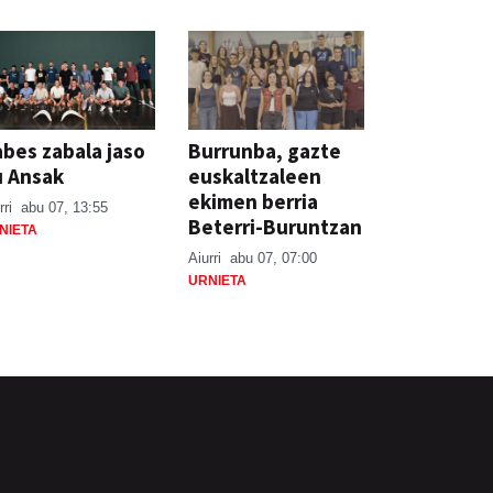
bes zabala jaso
Burrunba, gazte
u Ansak
euskaltzaleen
ekimen berria
rri
abu 07, 13:55
Beterri-Buruntzan
NIETA
Aiurri
abu 07, 07:00
URNIETA