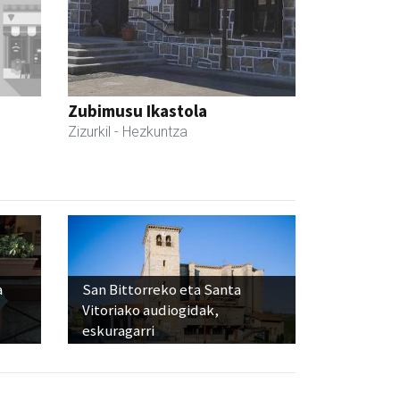
Zubimusu Ikastola
Zizurkil
- Hezkuntza
a
San Bittorreko eta Santa
Vitoriako audiogidak,
eskuragarri