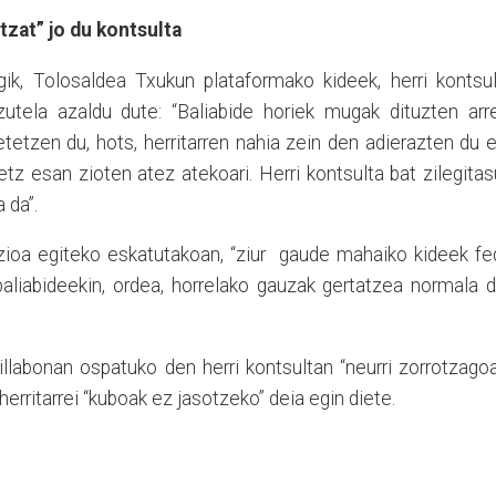
zat” jo du kontsulta
ik, Tolosaldea Txukun plataformako kideek, herri kontsul
zutela azaldu dute: “Baliabide horiek mugak dituzten arr
tetzen du, hots, herritarren nahia zein den adierazten du 
etz esan zioten atez atekoari. Herri kontsulta bat zilegita
 da”.
zioa egiteko eskatutakoan, “ziur gaude mahaiko kideek fe
aliabideekin, ordea, horrelako gauzak gertatzea normala d
llabonan ospatuko den herri kontsultan “neurri zorrotzago
herritarrei “kuboak ez jasotzeko” deia egin diete.