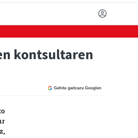
zen kontsultaren
Gehitu gaitzazu Googlen
ko
ur
z,