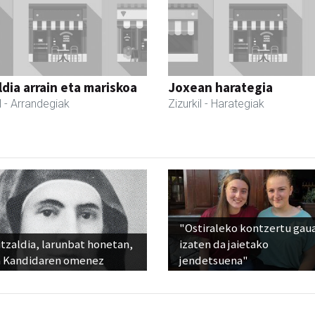
dia arrain eta mariskoa
Joxean harategia
l
- Arrandegiak
Zizurkil
- Harategiak
"Ostiraleko kontzertu gau
tzaldia, larunbat honetan,
izaten da jaietako
 Kandidaren omenez
jendetsuena"