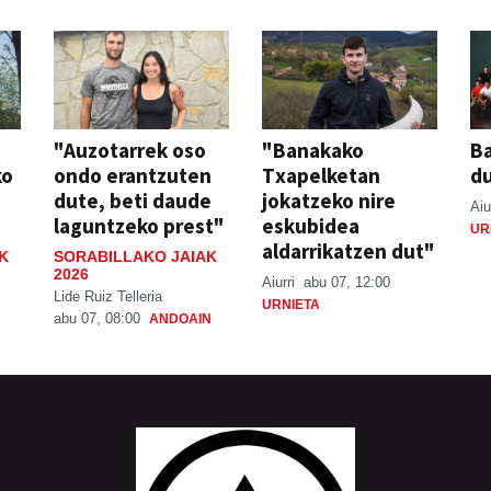
"Auzotarrek oso
"Banakako
Ba
ko
ondo erantzuten
Txapelketan
d
dute, beti daude
jokatzeko nire
Aiu
laguntzeko prest"
eskubidea
UR
aldarrikatzen dut"
K
SORABILLAKO JAIAK
2026
Aiurri
abu 07, 12:00
Lide Ruiz Telleria
URNIETA
abu 07, 08:00
ANDOAIN