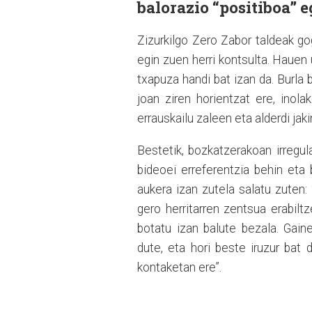
balorazio “positiboa” e
Zizurkilgo Zero Zabor taldeak g
egin zuen herri kontsulta. Hauen 
txapuza handi bat izan da. Burla 
joan ziren horientzat ere, inola
errauskailu zaleen eta alderdi ja
Bestetik, bozkatzerakoan irregul
bideoei erreferentzia behin eta 
aukera izan zutela salatu zuten:
gero herritarren zentsua erabiltz
botatu izan balute bezala. Gain
dute, eta hori beste iruzur bat 
kontaketan ere”.