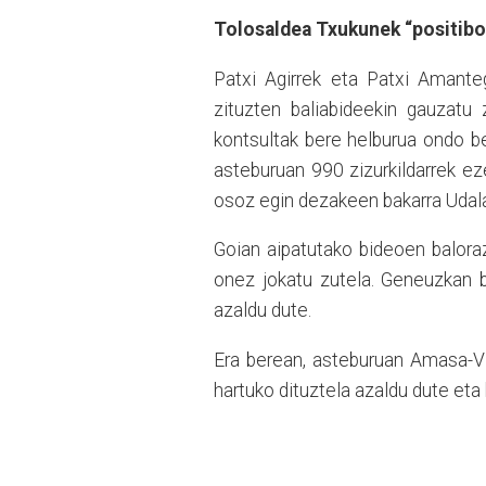
Tolosaldea Txukunek “positibot
Patxi Agirrek eta Patxi Amanteg
zituzten baliabideekin gauzatu 
kontsultak bere helburua ondo be
asteburuan 990 zizurkildarrek ez
osoz egin dezakeen bakarra Udala
Goian aipatutako bideoen balora
onez jokatu zutela. Geneuzkan b
azaldu dute.
Era berean, asteburuan Amasa-Vi
hartuko dituztela azaldu dute eta 