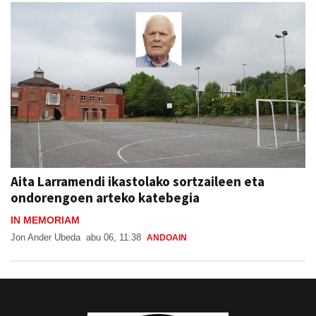
Aita Larramendi ikastolako sortzaileen eta
ondorengoen arteko katebegia
IN MEMORIAM
Jon Ander Ubeda
abu 06, 11:38
ANDOAIN