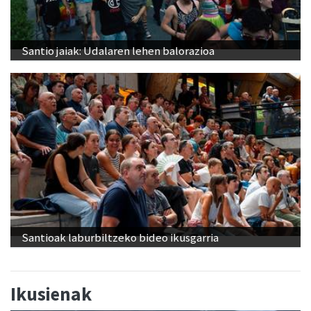
Santio jaiak: Udalaren lehen balorazioa
Santioak laburbiltzeko bideo ikusgarria
Ikusienak