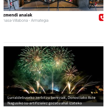
Previous
Next
Fleming Herri Eskola
Amasa-Villabona
- Hezkuntza
Lurraldebuseko zerbitzu bereziak, Donostiako Aste
Nagusiko su-artifizialez gozatu ahal izateko