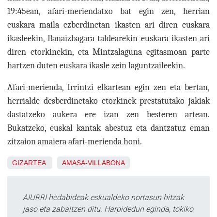
19:45ean, afari-meriendatxo bat egin zen, herrian
euskara maila ezberdinetan ikasten ari diren euskara
ikasleekin, Banaizbagara taldearekin euskara ikasten ari
diren etorkinekin, eta Mintzalaguna egitasmoan parte
hartzen duten euskara ikasle zein laguntzaileekin.
Afari-merienda, Irrintzi elkartean egin zen eta bertan,
herrialde desberdinetako etorkinek prestatutako jakiak
dastatzeko aukera ere izan zen besteren artean.
Bukatzeko, euskal kantak abestuz eta dantzatuz eman
zitzaion amaiera afari-merienda honi.
GIZARTEA
AMASA-VILLABONA
AIURRI hedabideak eskualdeko nortasun hitzak
jaso eta zabaltzen ditu. Harpidedun eginda, tokiko