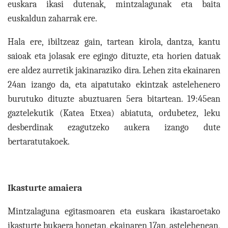
euskara ikasi dutenak, mintzalagunak eta baita
euskaldun zaharrak ere.
Hala ere, ibiltzeaz gain, tartean kirola, dantza, kantu
saioak eta jolasak ere egingo dituzte, eta horien datuak
ere aldez aurretik jakinaraziko dira. Lehen zita ekainaren
24an izango da, eta aipatutako ekintzak astelehenero
burutuko dituzte abuztuaren 5era bitartean. 19:45ean
gaztelekutik (Katea Etxea) abiatuta, ordubetez, leku
desberdinak ezagutzeko aukera izango dute
bertaratutakoek.
Ikasturte amaiera
Mintzalaguna egitasmoaren eta euskara ikastaroetako
ikasturte bukaera honetan, ekainaren 17an, astelehenean,