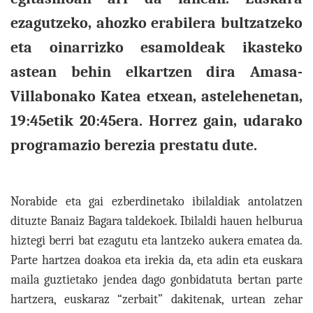
ezagutzeko, ahozko erabilera bultzatzeko
eta oinarrizko esamoldeak ikasteko
astean behin elkartzen dira Amasa-
Villabonako Katea etxean, astelehenetan,
19:45etik 20:45era. Horrez gain, udarako
programazio berezia prestatu dute.
Norabide eta gai ezberdinetako ibilaldiak antolatzen
dituzte Banaiz Bagara taldekoek. Ibilaldi hauen helburua
hiztegi berri bat ezagutu eta lantzeko aukera ematea da.
Parte hartzea doakoa eta irekia da, eta adin eta euskara
maila guztietako jendea dago gonbidatuta bertan parte
hartzera, euskaraz “zerbait” dakitenak, urtean zehar