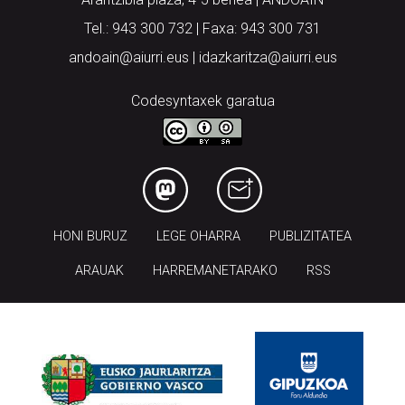
Tel.: 943 300 732 | Faxa: 943 300 731
andoain@aiurri.eus | idazkaritza@aiurri.eus
Codesyntaxek garatua
HONI BURUZ
LEGE OHARRA
PUBLIZITATEA
ARAUAK
HARREMANETARAKO
RSS