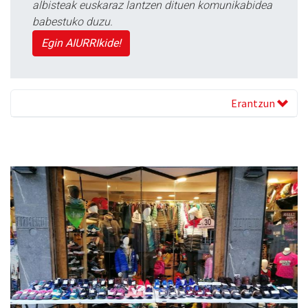
albisteak euskaraz lantzen dituen komunikabidea
babestuko duzu.
Egin AIURRIkide!
Erantzun