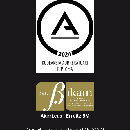
Aiurri.eus - Erroitz BM
Arantzibia plaza, 4-5 behea | ANDOAIN