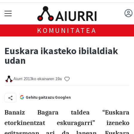
KOMUNITATEA
Euskara ikasteko ibilaldiak
udan
Aiurri
2013ko ekainaren 19a
Gehitu gaitzazu Googlen
Banaiz Bagara taldea “Euskara
etorkinentzat eskuragarri” izeneko
egitasmoan ari da lanean. Euskara