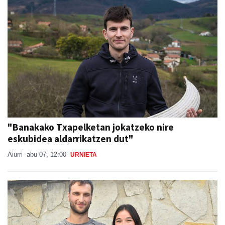
"Banakako Txapelketan jokatzeko nire
eskubidea aldarrikatzen dut"
Aiurri
abu 07, 12:00
URNIETA