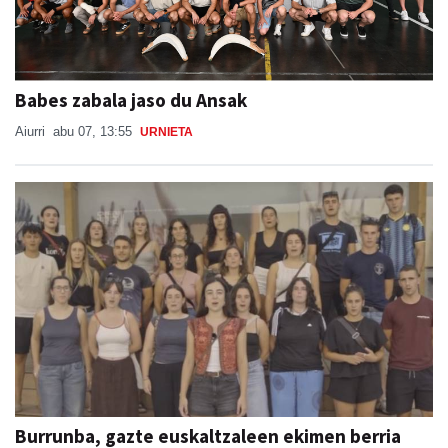
Babes zabala jaso du Ansak
Aiurri
abu 07, 13:55
URNIETA
Burrunba, gazte euskaltzaleen ekimen berria