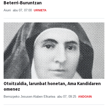
Beterri-Buruntzan
Aiurri
abu 07, 07:00
URNIETA
Otoitzaldia, larunbat honetan, Ama Kandidaren
omenez
Berrozpeko Jesusen Alaben Elkartea
abu 07, 09:25
ANDOAIN