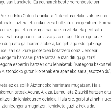
gu sari-banaketa. Ea adunarrek beste horrenbeste sari
n Aiztondoko Gutun Lehiaketa: “Literaturarekiko zaletasuna
tarrak idaztera eta irakurtzera bultzatu nahi genituen. Form
na errazagoa eta erakargarriagoa izan zitekeela pentsatu
ea erabaki genuen. Lan asko jaso ditugu. Urtero gutunak
n dugu eta gai horren arabera, lan gehiago edo gutxiago
uxe izan da: Zure jaiotetxea botatzera doaz. Jendeari
laurogeita hamasei partehartzaile izan ditugu guztira”.
tegoria ezberdin hartzen ditu lehiaketak. “Kategoria bakoitz
ta Aiztondoko gutunik onenak ere aparteko saria jasotzen du”
keta ez da soilik Aiztondoko herrietara mugatzen. Hala
komunitateak Aduna, Alkiza, Larraul eta Zizurkil hartzen ditu
altzen da lehiaketaren deialdia. Hala ere, garbi utzi nahi nuk
biztanleengana mugatzen, lehiaketa guztiz irekia da.