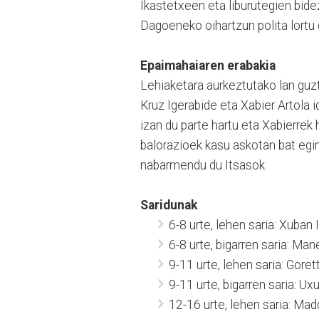
Ikastetxeen eta liburutegien bide
Dagoeneko oihartzun polita lortu 
Epaimahaiaren erabakia
Lehiaketara aurkeztutako lan guzt
Kruz Igerabide eta Xabier Artola i
izan du parte hartu eta Xabierrek
balorazioek kasu askotan bat egin 
nabarmendu du Itsasok.
Saridunak
6-8 urte, lehen saria: Xuban I
6-8 urte, bigarren saria: Man
9-11 urte, lehen saria: Goret
9-11 urte, bigarren saria: Ux
12-16 urte, lehen saria: Madd