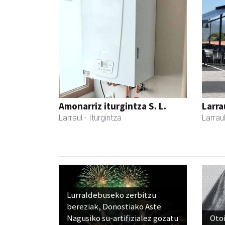
Amonarriz iturgintza S. L.
Larra
Larraul
- Iturgintza
Larrau
Lurraldebuseko zerbitzu
bereziak, Donostiako Aste
Nagusiko su-artifizialez gozatu
Otoi