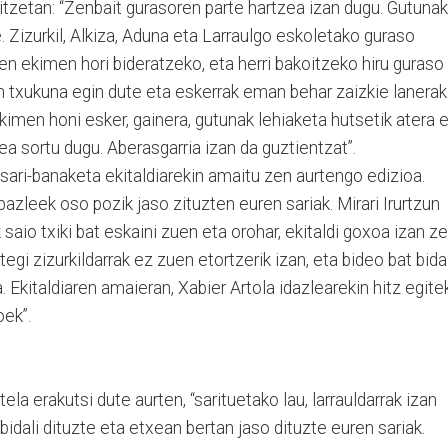
tzetan: “Zenbait gurasoren parte hartzea izan dugu. Gutunak
e. Zizurkil, Alkiza, Aduna eta Larraulgo eskoletako guraso
nen ekimen hori bideratzeko, eta herri bakoitzeko hiru guraso
an txukuna egin dute eta eskerrak eman behar zaizkie lanera
kimen honi esker, gainera, gutunak lehiaketa hutsetik atera 
dea sortu dugu. Aberasgarria izan da guztientzat”.
sari-banaketa ekitaldiarekin amaitu zen aurtengo edizioa.
azleek oso pozik jaso zituzten euren sariak. Mirari Irurtzun
 saio txiki bat eskaini zuen eta orohar, ekitaldi goxoa izan ze
gi zizurkildarrak ez zuen etortzerik izan, eta bideo bat bidal
a. Ekitaldiaren amaieran, Xabier Artola idazlearekin hitz egite
oek”.
la erakutsi dute aurten, “sarituetako lau, larrauldarrak izan
idali dituzte eta etxean bertan jaso dituzte euren sariak.