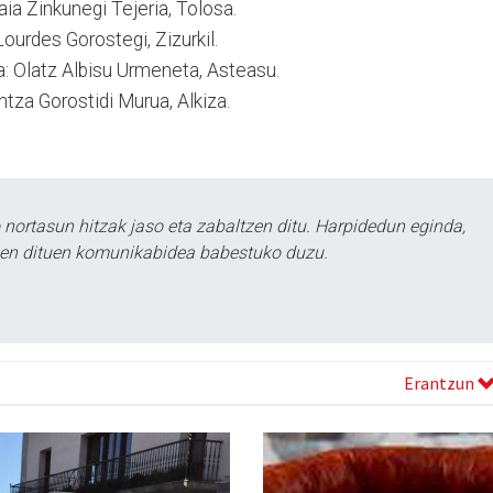
laia Zinkunegi Tejeria, Tolosa.
 Lourdes Gorostegi, Zizurkil.
ia: Olatz Albisu Urmeneta, Asteasu.
ntza Gorostidi Murua, Alkiza.
ortasun hitzak jaso eta zabaltzen ditu. Harpidedun eginda,
tzen dituen komunikabidea babestuko duzu.
Erantzun