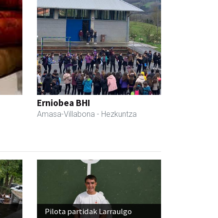
Erniobea BHI
Amasa-Villabona
- Hezkuntza
Pilota partidak Larraulgo