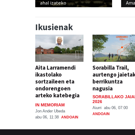
ahal izateko
Ama
Ikusienak
Aita Larramendi
Sorabilla Trail,
ikastolako
aurtengo jaieta
sortzaileen eta
berrikuntza
ondorengoen
nagusia
arteko katebegia
SORABILLAKO JAIA
2026
IN MEMORIAM
Aiurri
abu 06, 07:00
Jon Ander Ubeda
ANDOAIN
abu 06, 11:38
ANDOAIN