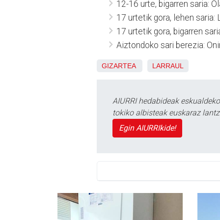
12-16 urte, bigarren saria: O
17 urtetik gora, lehen saria:
17 urtetik gora, bigarren sar
Aiztondoko sari berezia: Oni
GIZARTEA
LARRAUL
AIURRI hedabideak eskualdeko n
tokiko albisteak euskaraz lan
Egin AIURRIkide!