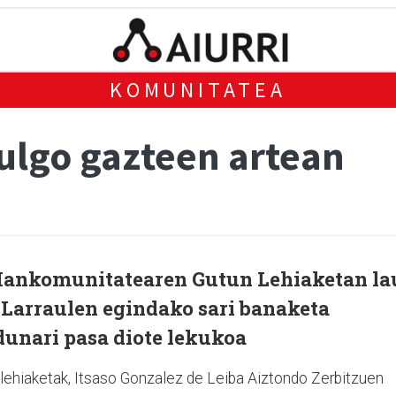
KOMUNITATEA
aulgo gazteen artean
Mankomunitatearen Gutun Lehiaketan la
e. Larraulen egindako sari banaketa
dunari pasa diote lekukoa
 lehiaketak, Itsaso Gonzalez de Leiba Aiztondo Zerbitzuen