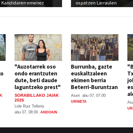
 Kandidaren omenez
ospatzen Larraulen
"Auzotarrek oso
Burrunba, gazte
"
ko
ondo erantzuten
euskaltzaleen
T
dute, beti daude
ekimen berria
jo
laguntzeko prest"
Beterri-Buruntzan
e
al
K
SORABILLAKO JAIAK
Aiurri
abu 07, 07:00
2026
URNIETA
Aiu
Lide Ruiz Telleria
UR
abu 07, 08:00
ANDOAIN