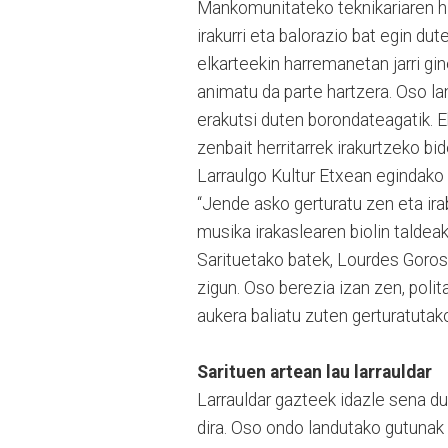
Mankomunitateko teknikariaren hi
irakurri eta balorazio bat egin dut
elkarteekin harremanetan jarri gi
animatu da parte hartzera. Oso l
erakutsi duten borondateagatik. E
zenbait herritarrek irakurtzeko bi
Larraulgo Kultur Etxean egindako 
“Jende asko gerturatu zen eta irab
musika irakaslearen biolin taldeak
Sarituetako batek, Lourdes Goroste
zigun. Oso berezia izan zen, polit
aukera baliatu zuten gerturatutak
Sarituen artean lau larrauldar
Larrauldar gazteek idazle sena dute
dira. Oso ondo landutako gutunak b