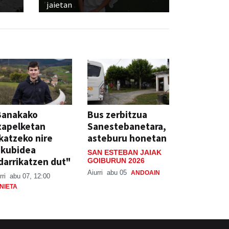
jaietan
Banakako
Bus zerbitzua
xapelketan
Sanestebanetara,
katzeko nire
asteburu honetan
skubidea
SAN ESTEBAN JAIAK
darrikatzen dut"
GOIBURUN 2026
Aiurri
abu 05
ANDOAIN
rri
abu 07, 12:00
NIETA