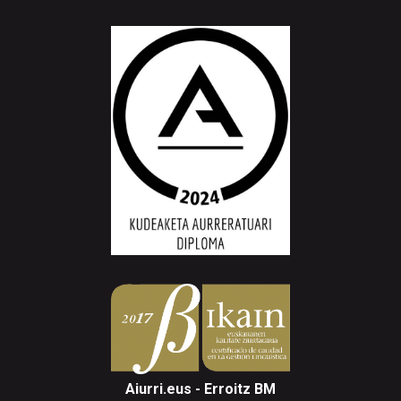
Aiurri.eus - Erroitz BM