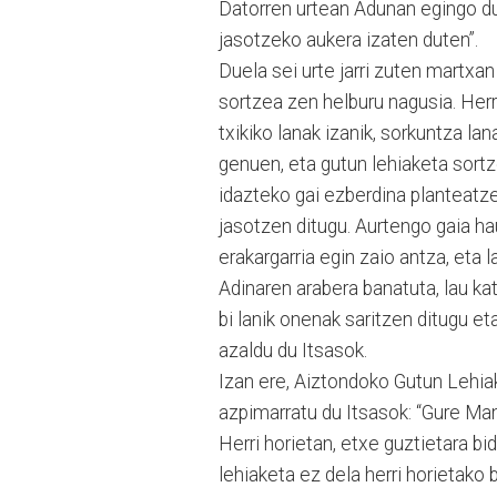
Datorren urtean Adunan egingo du
jasotzeko aukera izaten duten”.
Duela sei urte jarri zuten martxa
sortzea zen helburu nagusia. Herri
txikiko lanak izanik, sorkuntza la
genuen, eta gutun lehiaketa sortz
idazteko gai ezberdina planteatze
jasotzen ditugu. Aurtengo gaia ha
erakargarria egin zaio antza, eta 
Adinaren arabera banatuta, lau ka
bi lanik onenak saritzen ditugu e
azaldu du Itsasok.
Izan ere, Aiztondoko Gutun Lehia
azpimarratu du Itsasok: “Gure Man
Herri horietan, etxe guztietara bid
lehiaketa ez dela herri horietako 