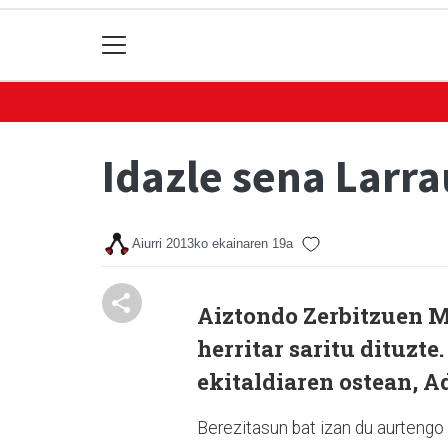
Idazle sena Larr
Aiurri
2013ko ekainaren 19a
Aiztondo Zerbitzuen 
herritar saritu dituzt
ekitaldiaren ostean, A
Berezitasun bat izan du aurtengo