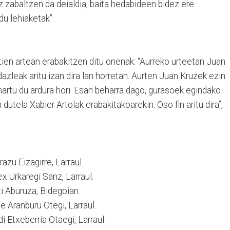
z zabaltzen da deialdia, baita hedabideen bidez ere.
du lehiaketak”.
ien artean erabakitzen ditu onenak: “Aurreko urteetan Juan
dazleak aritu izan dira lan horretan. Aurten Juan Kruzek ezin
 hartu du ardura hori. Esan beharra dago, gurasoek egindako
dutela Xabier Artolak erabakitakoarekin. Oso fin aritu dira”,
razu Eizagirre, Larraul.
ex Urkaregi Sanz, Larraul.
ti Aburuza, Bidegoian.
ue Aranburu Otegi, Larraul.
i Etxeberria Otaegi, Larraul.