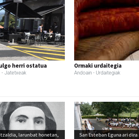
ulgo herri ostatua
Ormaki urdaitegia
l
- Jatetxeak
Andoain
- Urdaitegiak
tzaldia, larunbat honetan,
San Esteban Eguna ari dira