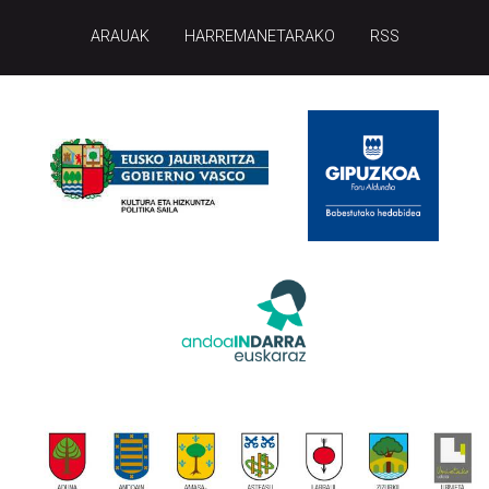
ARAUAK
HARREMANETARAKO
RSS