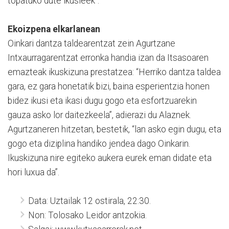
topatuko dute ikusleek”.
Ekoizpena elkarlanean
Oinkari dantza taldearentzat zein Agurtzane
Intxaurragarentzat erronka handia izan da Itsasoaren
emazteak ikuskizuna prestatzea: “Herriko dantza taldea
gara, ez gara honetatik bizi, baina esperientzia honen
bidez ikusi eta ikasi dugu gogo eta esfortzuarekin
gauza asko lor daitezkeela”, adierazi du Alaznek.
Agurtzaneren hitzetan, bestetik, “lan asko egin dugu, eta
gogo eta diziplina handiko jendea dago Oinkarin.
Ikuskizuna nire egiteko aukera eurek eman didate eta
hori luxua da”.
Data: Uztailak 12 ostirala, 22:30.
Non: Tolosako Leidor antzokia.