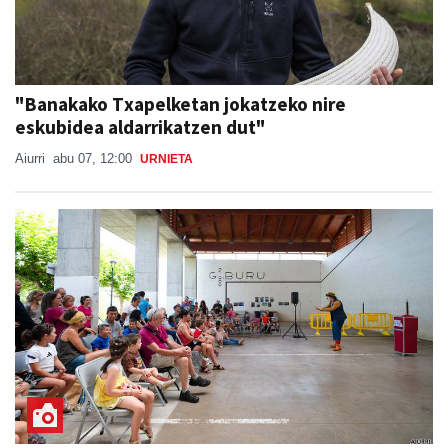
"Banakako Txapelketan jokatzeko nire
eskubidea aldarrikatzen dut"
Aiurri
abu 07, 12:00
URNIETA