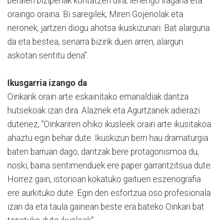
beraien bizipenak kontatzen dira; lehengo iragana eta
oraingo oraina. Bi saregilek, Miren Gojenolak eta
neronek, jartzen diogu ahotsa ikuskizunari. Bat alarguna
da eta bestea, senarra bizirik duen arren, alargun
askotan sentitu dena”.
Ikusgarria izango da
Oinkarik orain arte eskainitako emanaldiak dantza
hutsekoak izan dira. Alaznek eta Agurtzanek adierazi
dutenez, “Oinkariren ohiko ikusleek orain arte ikusitakoa
ahaztu egin behar dute. Ikuskizun berri hau dramaturgia
baten barruan dago, dantzak bere protagonismoa du,
noski, baina sentimenduek ere paper garrantzitsua dute.
Horrez gain, istorioan kokatuko gaituen eszenografia
ere aurkituko dute. Egin den esfortzua oso profesionala
izan da eta taula gainean beste era bateko Oinkari bat