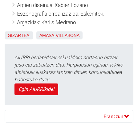
Argien diseinua: Xabier Lozano.
Eszenografia errealizazioa: Eskenitek.
Argazkiak: Karlis Medrano.
GIZARTEA
AMASA-VILLABONA
AIURRI hedabideak eskualdeko nortasun hitzak
jaso eta zabaltzen ditu. Harpidedun eginda, tokiko
albisteak euskaraz lantzen dituen komunikabidea
babestuko duzu.
Egin AIURRIkide!
Erantzun