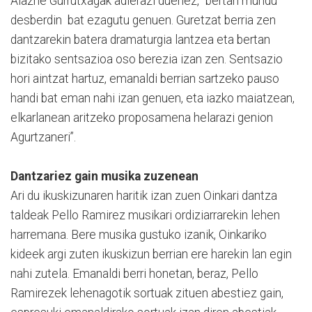
Alazne Gurrutxagak adierazi duenez, “bertan mundu
desberdin bat ezagutu genuen. Guretzat berria zen
dantzarekin batera dramaturgia lantzea eta bertan
bizitako sentsazioa oso berezia izan zen. Sentsazio
hori aintzat hartuz, emanaldi berrian sartzeko pauso
handi bat eman nahi izan genuen, eta iazko maiatzean,
elkarlanean aritzeko proposamena helarazi genion
Agurtzaneri”.
Dantzariez gain musika zuzenean
Ari du ikuskizunaren haritik izan zuen Oinkari dantza
taldeak Pello Ramirez musikari ordiziarrarekin lehen
harremana. Bere musika gustuko izanik, Oinkariko
kideek argi zuten ikuskizun berrian ere harekin lan egin
nahi zutela. Emanaldi berri honetan, beraz, Pello
Ramirezek lehenagotik sortuak zituen abestiez gain,