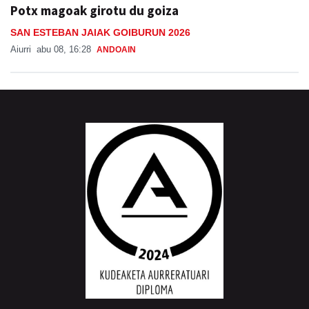
Potx magoak girotu du goiza
SAN ESTEBAN JAIAK GOIBURUN 2026
Aiurri
abu 08, 16:28
ANDOAIN