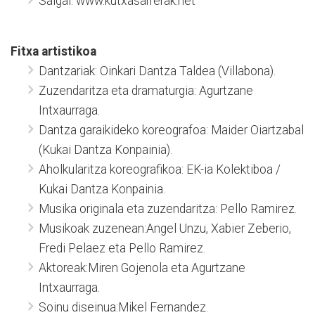
Salgai: www.kutxasarrerak.net
Fitxa artistikoa
Dantzariak: Oinkari Dantza Taldea (Villabona).
Zuzendaritza eta dramaturgia: Agurtzane
Intxaurraga.
Dantza garaikideko koreografoa: Maider Oiartzabal
(Kukai Dantza Konpainia).
Aholkularitza koreografikoa: EK-ia Kolektiboa /
Kukai Dantza Konpainia.
Musika originala eta zuzendaritza: Pello Ramirez.
Musikoak zuzenean:Angel Unzu, Xabier Zeberio,
Fredi Pelaez eta Pello Ramirez.
Aktoreak:Miren Gojenola eta Agurtzane
Intxaurraga.
Soinu diseinua:Mikel Fernandez.