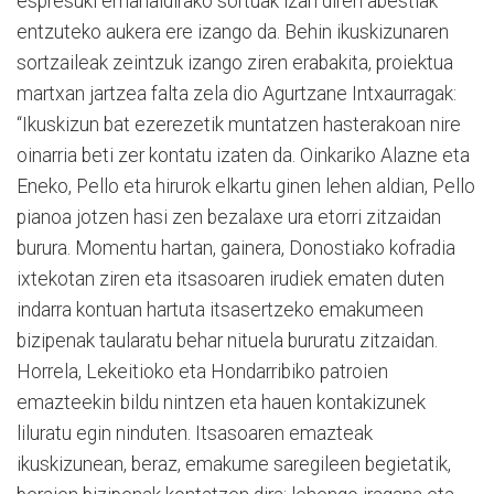
espresuki emanaldirako sortuak izan diren abestiak
entzuteko aukera ere izango da. Behin ikuskizunaren
sortzaileak zeintzuk izango ziren erabakita, proiektua
martxan jartzea falta zela dio Agurtzane Intxaurragak:
“Ikuskizun bat ezerezetik muntatzen hasterakoan nire
oinarria beti zer kontatu izaten da. Oinkariko Alazne eta
Eneko, Pello eta hirurok elkartu ginen lehen aldian, Pello
pianoa jotzen hasi zen bezalaxe ura etorri zitzaidan
burura. Momentu hartan, gainera, Donostiako kofradia
ixtekotan ziren eta itsasoaren irudiek ematen duten
indarra kontuan hartuta itsasertzeko emakumeen
bizipenak taularatu behar nituela bururatu zitzaidan.
Horrela, Lekeitioko eta Hondarribiko patroien
emazteekin bildu nintzen eta hauen kontakizunek
liluratu egin ninduten. Itsasoaren emazteak
ikuskizunean, beraz, emakume saregileen begietatik,