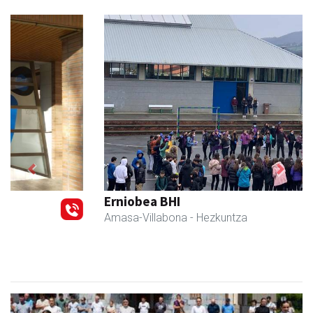
Previous
Next
Erniobea BHI
Amasa-Villabona
- Hezkuntza