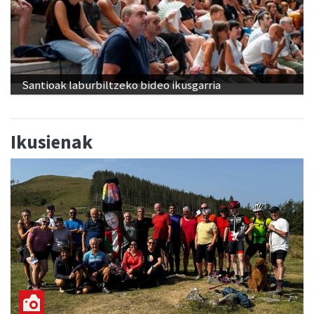
Santioak laburbiltzeko bideo ikusgarria
Ikusienak