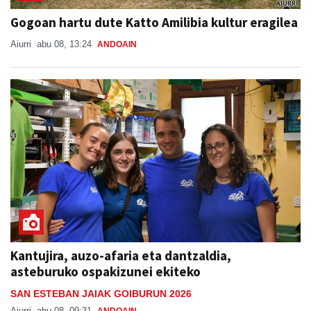
Gogoan hartu dute Katto Amilibia kultur eragilea
Aiurri
abu 08, 13:24
ANDOAIN
Kantujira, auzo-afaria eta dantzaldia,
asteburuko ospakizunei ekiteko
SAN ESTEBAN JAIAK GOIBURUN 2026
Aiurri
abu 08, 09:31
ANDOAIN