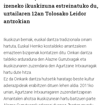
izeneko ikuskizuna estreinatuko du,
uztailaren 12an Tolosako Leidor
antzokian
Ikuskizun berriak, euskal dantza tradizionala oinarri
hartuta, Euskal Herriko kostaldeko arrantzaleen
emazteen bizipenak kontatzen ditu. Oinkari dantza
taldeko arduraduna den Alazne Gurrutxagak eta
ikuskizunaren zuzendaria den Agurtzane Intxaurragak
hartu dute hitza.
Ez da Oinkarik dantza hutsetik haratago beste kultur
adierazpideak erabiltzen dituen lehen aldia. 2011ko
urrian, Agurtzane Intxaurragaren zuzendaritzapean
Amantalen ahotsa ikuskizunean hartu baitzuen parte.