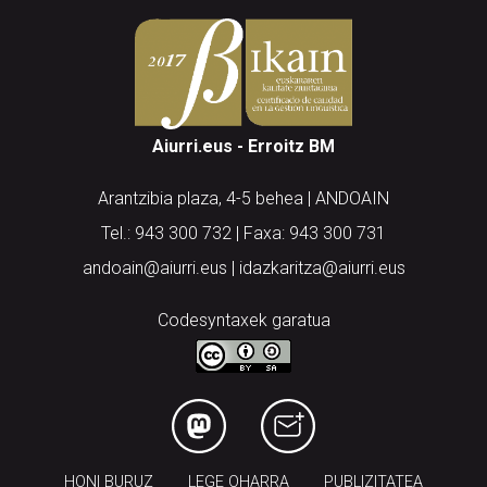
Aiurri.eus - Erroitz BM
Arantzibia plaza, 4-5 behea | ANDOAIN
Tel.: 943 300 732 | Faxa: 943 300 731
andoain@aiurri.eus | idazkaritza@aiurri.eus
Codesyntaxek garatua
HONI BURUZ
LEGE OHARRA
PUBLIZITATEA