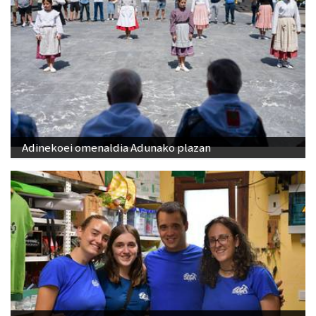
Adinekoei omenaldia Adunako plazan