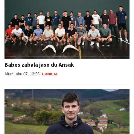
Babes zabala jaso du Ansak
Aiurri
abu 07, 13:55
URNIETA