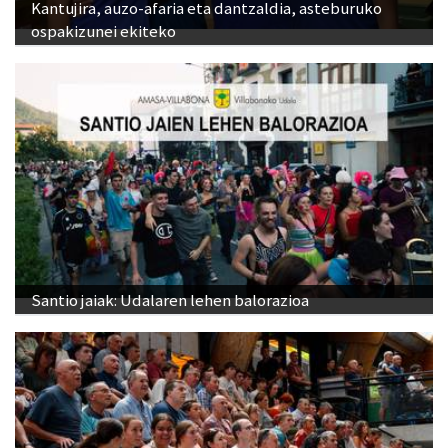
Kantujira, auzo-afaria eta dantzaldia, asteburuko
ospakizunei ekiteko
Santio jaiak: Udalaren lehen balorazioa