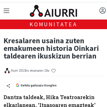
KOMUNITATEA
Kresalaren usaina zuten
emakumeen historia Oinkari
taldearen ikuskizun berrian
Aiurri
2013ko ekainaren 19a
Gehitu gaitzazu Googlen
Dantza taldeak, Hika Teatroarekin
elkarlanean, ‘Itsasoaren emazteak’