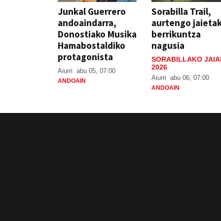
Junkal Guerrero
Sorabilla Trail,
andoaindarra,
aurtengo jaieta
Donostiako Musika
berrikuntza
Hamabostaldiko
nagusia
protagonista
SORABILLAKO JAIA
2026
Aiurri
abu 05, 07:00
Aiurri
abu 06, 07:00
ANDOAIN
ANDOAIN