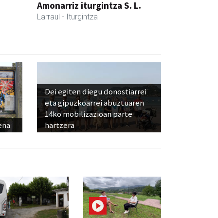
Amonarriz iturgintza S. L.
Larraul
- Iturgintza
Dei egiten diegu donostiarrei
eta gipuzkoarrei abuztuaren
14ko mobilizazioan parte
ena
hartzera