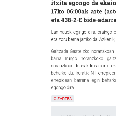
itxita egongo da ekain
17ko 06:00ak arte (ast
eta 438-2-E bide-adarra
Lan hauek egingo dira: oraingo 
eta zoru berria jarriko da. Azkenik
Galtzada Gasteizko noranzkoan i
baina Irungo noranzkoko galtza
noranzkoan doanak Irurara irtete
beharko du; Iruratik N-I errepi
errepidean barrena egin behark
egongo dira.
GIZARTEA