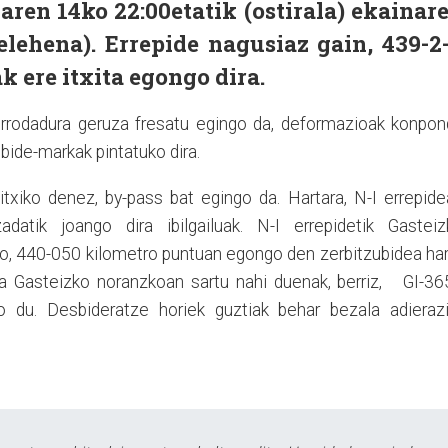
aren 14ko 22:00etatik (ostirala) ekainar
elehena). Errepide nagusiaz gain, 439-2
k ere itxita egongo dira.
errodadura geruza fresatu egingo da, deformazioak konpon
, bide-markak pintatuko dira.
txiko denez, by-pass bat egingo da. Hartara, N-I errepid
datik joango dira ibilgailuak. N-I errepidetik Gasteiz
ko, 440-050 kilometro puntuan egongo den zerbitzubidea ha
dera Gasteizko noranzkoan sartu nahi duenak, berriz, GI-3
o du. Desbideratze horiek guztiak behar bezala adierazi