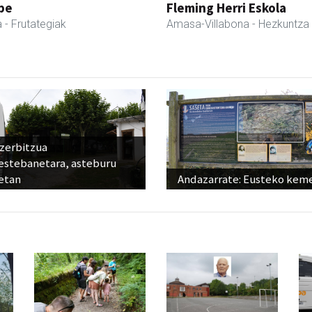
pe
Fleming Herri Eskola
a
- Frutategiak
Amasa-Villabona
- Hezkuntza
 zerbitzua
estebanetara, asteburu
etan
Andazarrate: Eusteko kem