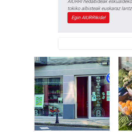
AIURRI hedabideak eskualdeko n
tokiko albisteak euskaraz lan
Egin AIURRIkide!