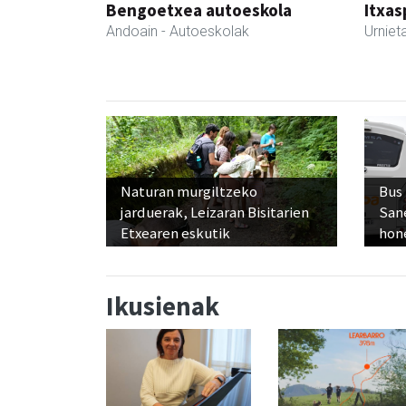
Bengoetxea autoeskola
Itxas
Andoain
- Autoeskolak
Urniet
Naturan murgiltzeko
Bus
jarduerak, Leizaran Bisitarien
San
Etxearen eskutik
hon
Ikusienak