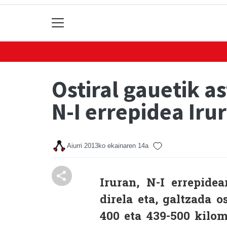
Ostiral gauetik a
N-I errepidea Ir
Aiurri
2013ko ekainaren 14a
Iruran, N-I errepide
direla eta, galtzada 
400 eta 439-500 kilom