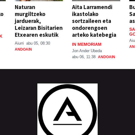
Naturan
Aita Larramendi
Bu
ko
murgiltzeko
ikastolako
S
jarduerak,
sortzaileen eta
a
Leizaran Bisitarien
ondorengoen
SA
Etxearen eskutik
arteko katebegia
GO
K
Aiu
Aiurri
abu 05, 08:30
IN MEMORIAM
AN
ANDOAIN
Jon Ander Ubeda
abu 06, 11:38
ANDOAIN