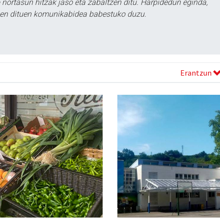
ortasun hitzak jaso eta zabaltzen ditu. Harpidedun eginda,
tzen dituen komunikabidea babestuko duzu.
Erantzun