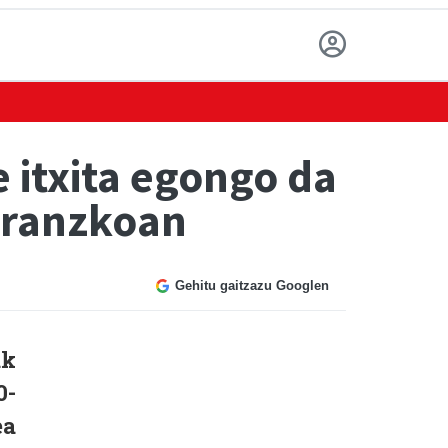
e itxita egongo da
noranzkoan
Gehitu gaitzazu Googlen
ak
0-
ea