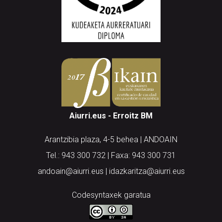
Aiurri.eus - Erroitz BM
Arantzibia plaza, 4-5 behea | ANDOAIN
Tel.: 943 300 732 | Faxa: 943 300 731
andoain@aiurri.eus | idazkaritza@aiurri.eus
Codesyntaxek garatua