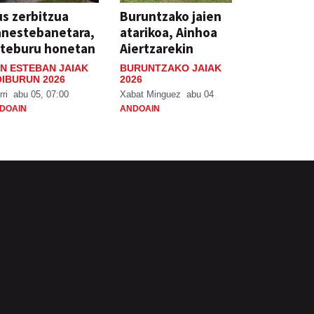
s zerbitzua
Buruntzako jaien
anestebanetara,
atarikoa, Ainhoa
steburu honetan
Aiertzarekin
N ESTEBAN JAIAK
BURUNTZAKO JAIAK
IBURUN 2026
2026
rri
abu 05, 07:00
Xabat Minguez
abu 04
DOAIN
ANDOAIN