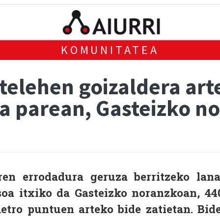
KOMUNITATEA
stelehen goizaldera art
ura parean, Gasteizko 
aren errodadura geruza berritzeko lan
osoa itxiko da Gasteizko noranzkoan, 44
etro puntuen arteko bide zatietan. Bid