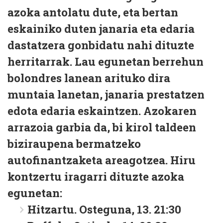
azoka antolatu dute, eta bertan
eskainiko duten janaria eta edaria
dastatzera gonbidatu nahi dituzte
herritarrak. Lau egunetan berrehun
bolondres lanean arituko dira
muntaia lanetan, janaria prestatzen
edota edaria eskaintzen. Azokaren
arrazoia garbia da, bi kirol taldeen
biziraupena bermatzeko
autofinantzaketa areagotzea. Hiru
kontzertu iragarri dituzte azoka
egunetan:
Hitzartu. Osteguna, 13. 21:30