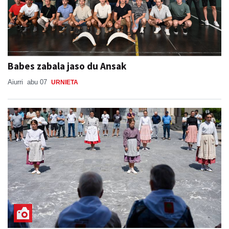
Babes zabala jaso du Ansak
Aiurri
abu 07
URNIETA