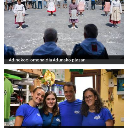
Adinekoei omenaldia Adunako plazan