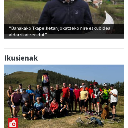
"Banakako Txapelketan jokatzeko nire eskubidea
aldarrikatzen dut"
Ikusienak