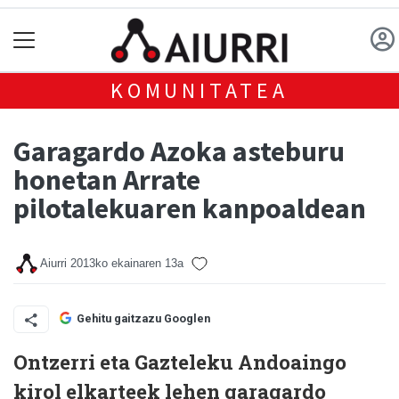
KOMUNITATEA
Garagardo Azoka asteburu
honetan Arrate
pilotalekuaren kanpoaldean
Aiurri
2013ko ekainaren 13a
Gehitu gaitzazu Googlen
Ontzerri eta Gazteleku Andoaingo
kirol elkarteek lehen garagardo