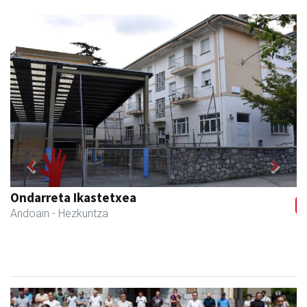
Previous
Next
Ondarreta Ikastetxea
Andoain
- Hezkuntza