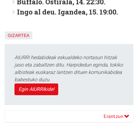
Buffalo. Ostirala, 14. 22:30.
Ingo al deu. Igandea, 15. 19:00.
GIZARTEA
AIURRI hedabideak eskualdeko nortasun hitzak
jaso eta zabaltzen ditu. Harpidedun eginda, tokiko
albisteak euskaraz lantzen dituen komunikabidea
babestuko duzu.
Egin AIURRIkide!
Erantzun