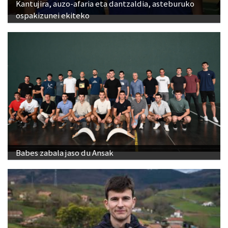
Kantujira, auzo-afaria eta dantzaldia, asteburuko
ospakizunei ekiteko
Babes zabala jaso du Ansak