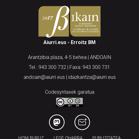
Aiurri.eus - Erroitz BM
Arantzibia plaza, 4-5 behea | ANDOAIN
Tel.: 943 300 732 | Faxa: 943 300 731
andoain@aiurri.eus | idazkaritza@aiurri.eus
Codesyntaxek garatua
HONI BURUZ
LEGE OHARRA
PUBLIZITATEA