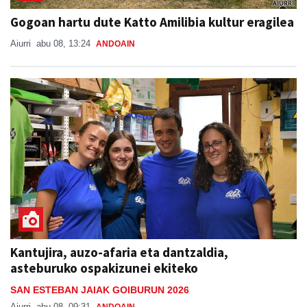
Gogoan hartu dute Katto Amilibia kultur eragilea
Aiurri
abu 08, 13:24
ANDOAIN
Kantujira, auzo-afaria eta dantzaldia,
asteburuko ospakizunei ekiteko
SAN ESTEBAN JAIAK GOIBURUN 2026
Aiurri
abu 08, 09:31
ANDOAIN