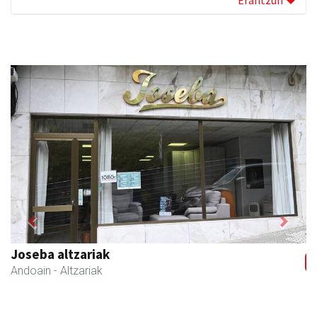
Previous
Next
Istuitza Garden
Andoain
- Lorezaintza