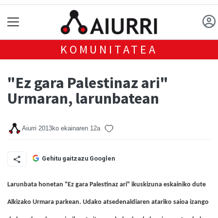
KOMUNITATEA
"Ez gara Palestinaz ari"
Urmaran, larunbatean
Aiurri
2013ko ekainaren 12a
Gehitu gaitzazu Googlen
Larunbata honetan "Ez gara Palestinaz ari" ikuskizuna eskainiko dute
Alkizako Urmara parkean. Udako atsedenaldiaren atariko saioa izango