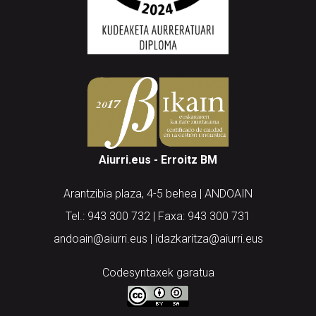
Aiurri.eus - Erroitz BM
Arantzibia plaza, 4-5 behea | ANDOAIN
Tel.: 943 300 732 | Faxa: 943 300 731
andoain@aiurri.eus | idazkaritza@aiurri.eus
Codesyntaxek garatua