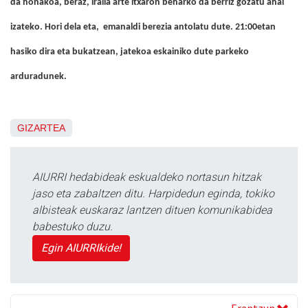
da honakoa, beraz, iraila arte itxaron beharko da berriz gozatu ahal
izateko. Hori dela eta, emanaldi berezia antolatu dute. 21:00etan
hasiko dira eta bukatzean, jatekoa eskainiko dute parkeko
arduradunek.
GIZARTEA
AIURRI hedabideak eskualdeko nortasun hitzak
jaso eta zabaltzen ditu. Harpidedun eginda, tokiko
albisteak euskaraz lantzen dituen komunikabidea
babestuko duzu.
Egin AIURRIkide!
Erantzun