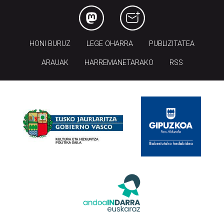
HONI BURUZ
LEGE OHARRA
PUBLIZITATEA
ARAUAK
HARREMANETARAKO
RSS