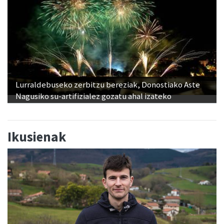
Lurraldebuseko zerbitzu bereziak, Donostiako Aste
Nagusiko su-artifizialez gozatu ahal izateko
Ikusienak