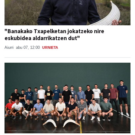
"Banakako Txapelketan jokatzeko nire
eskubidea aldarrikatzen dut"
Aiurri
abu 07, 12:00
URNIETA