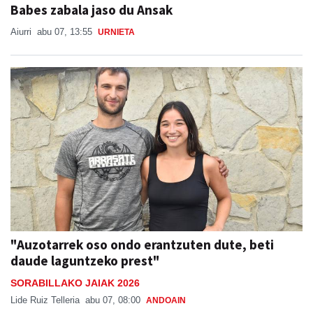
Babes zabala jaso du Ansak
Aiurri
abu 07, 13:55
URNIETA
"Auzotarrek oso ondo erantzuten dute, beti
daude laguntzeko prest"
SORABILLAKO JAIAK 2026
Lide Ruiz Telleria
abu 07, 08:00
ANDOAIN