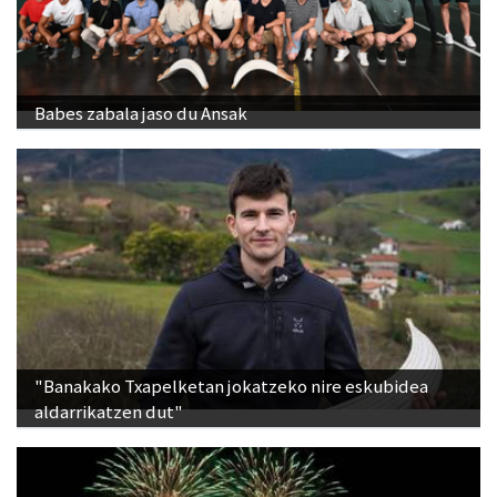
Babes zabala jaso du Ansak
"Banakako Txapelketan jokatzeko nire eskubidea
aldarrikatzen dut"