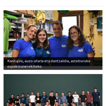
Kantujira, auzo-afaria eta dantzaldia, asteburuko
ospakizunei ekiteko