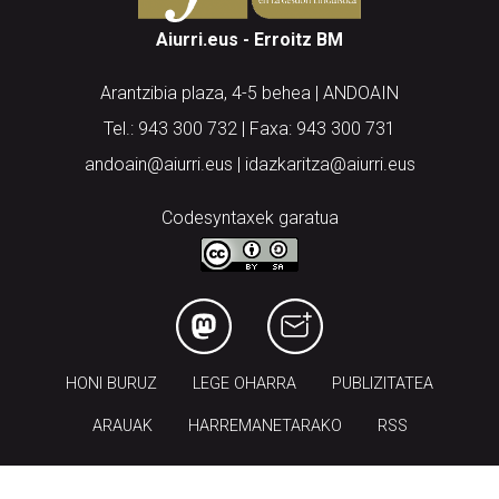
Aiurri.eus - Erroitz BM
Arantzibia plaza, 4-5 behea | ANDOAIN
Tel.: 943 300 732 | Faxa: 943 300 731
andoain@aiurri.eus | idazkaritza@aiurri.eus
Codesyntaxek garatua
HONI BURUZ
LEGE OHARRA
PUBLIZITATEA
ARAUAK
HARREMANETARAKO
RSS