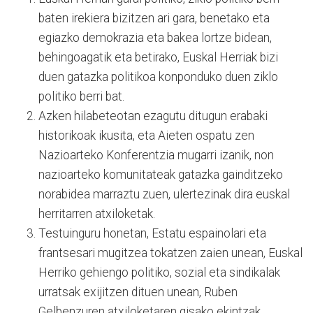
baten irekiera bizitzen ari gara, benetako eta
egiazko demokrazia eta bakea lortze bidean,
behingoagatik eta betirako, Euskal Herriak bizi
duen gatazka politikoa konponduko duen ziklo
politiko berri bat.
Azken hilabeteotan ezagutu ditugun erabaki
historikoak ikusita, eta Aieten ospatu zen
Nazioarteko Konferentzia mugarri izanik, non
nazioarteko komunitateak gatazka gainditzeko
norabidea marraztu zuen, ulertezinak dira euskal
herritarren atxiloketak.
Testuinguru honetan, Estatu espainolari eta
frantsesari mugitzea tokatzen zaien unean, Euskal
Herriko gehiengo politiko, sozial eta sindikalak
urratsak exijitzen dituen unean, Ruben
Gelbenzuren atxiloketaren gisako ekintzak