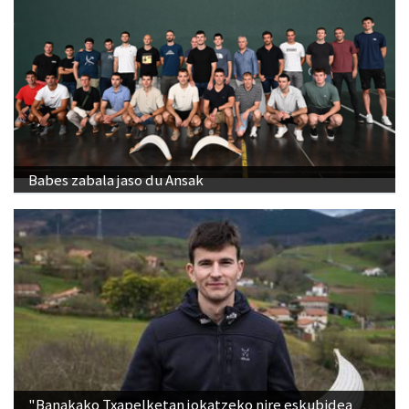
Babes zabala jaso du Ansak
"Banakako Txapelketan jokatzeko nire eskubidea