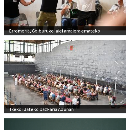
Erromeria, Goiburuko jaiei amaiera emateko
Txekor Jateko bazkaria Adunan