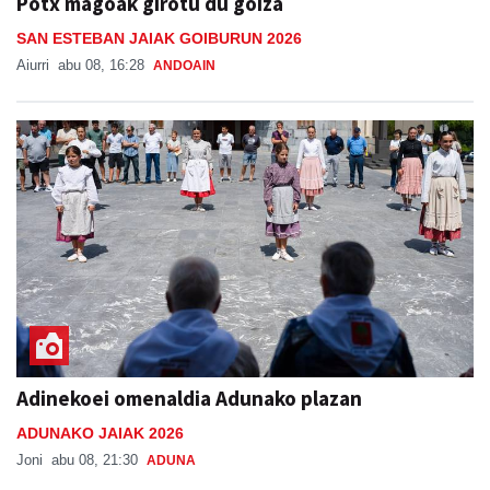
Potx magoak girotu du goiza
SAN ESTEBAN JAIAK GOIBURUN 2026
Aiurri
abu 08, 16:28
ANDOAIN
Adinekoei omenaldia Adunako plazan
ADUNAKO JAIAK 2026
Joni
abu 08, 21:30
ADUNA