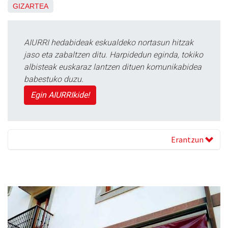
GIZARTEA
AIURRI hedabideak eskualdeko nortasun hitzak
jaso eta zabaltzen ditu. Harpidedun eginda, tokiko
albisteak euskaraz lantzen dituen komunikabidea
babestuko duzu.
Egin AIURRIkide!
Erantzun