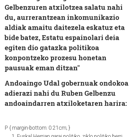
Gelbenzuren atxilotzea salatu nahi
du, aurrerantzean inkomunikazio
aldiak amaitu daitezela eskatuz eta
bide batez, Estatu espainolari deia
egiten dio gatazka politikoa
konpontzeko prozesu honetan
pausuak eman ditzan"
Andoaingo Udal gobernuak ondokoa
adierazi nahi du Ruben Gelbenzu
andoaindarren atxiloketaren harira:
P { margin-bottom: 0.21cm; }
Euskal Herrian garai politiko, ziklo politiko berri