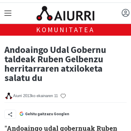
KOMUNITATEA
Andoaingo Udal Gobernu
taldeak Ruben Gelbenzu
herritarraren atxiloketa
salatu du
Aiurri
2013ko ekainaren 11
Gehitu gaitzazu Googlen
"Andoaingo udal gobernuak Ruben