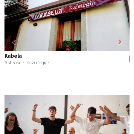
Previous
Next
Kabela
Asteasu
- Gozotegiak