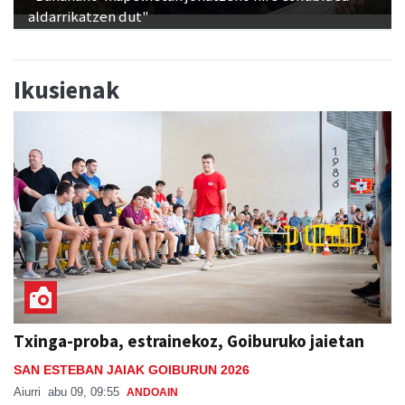
aldarrikatzen dut"
Ikusienak
Txinga-proba, estrainekoz, Goiburuko jaietan
SAN ESTEBAN JAIAK GOIBURUN 2026
Aiurri
abu 09, 09:55
ANDOAIN