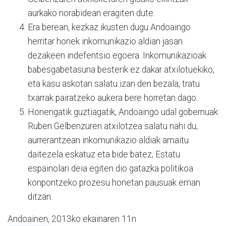
aurkako norabidean eragiten dute.
Era berean, kezkaz ikusten dugu Andoaingo
herritar honek inkomunikazio aldian jasan
dezakeen indefentsio egoera. Inkomunikazioak
babesgabetasuna besterik ez dakar atxilotuekiko,
eta kasu askotan salatu izan den bezala, tratu
txarrak pairatzeko aukera bere horretan dago.
Honengatik guztiagatik, Andoaingo udal gobernuak
Ruben Gelbenzuren atxilotzea salatu nahi du,
aurrerantzean inkomunikazio aldiak amaitu
daitezela eskatuz eta bide batez, Estatu
espainolari deia egiten dio gatazka politikoa
konpontzeko prozesu honetan pausuak eman
ditzan.
Andoainen, 2013ko ekainaren 11n