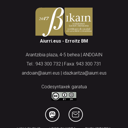
Aiurri.eus - Erroitz BM
Arantzibia plaza, 4-5 behea | ANDOAIN
Tel.: 943 300 732 | Faxa: 943 300 731
andoain@aiurri.eus | idazkaritza@aiurri.eus
Codesyntaxek garatua