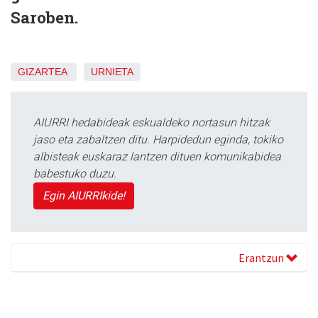
Saroben.
GIZARTEA
URNIETA
AIURRI hedabideak eskualdeko nortasun hitzak
jaso eta zabaltzen ditu. Harpidedun eginda, tokiko
albisteak euskaraz lantzen dituen komunikabidea
babestuko duzu.
Egin AIURRIkide!
Erantzun