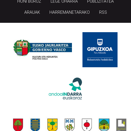
HONI BURUZ
LEGE OHARRA
PUBLIZITATEA
ARAUAK
HARREMANETARAKO
RSS