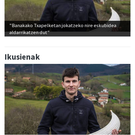
"Banakako Txapelketan jokatzeko nire eskubidea
aldarrikatzen dut"
Ikusienak