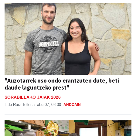
"Auzotarrek oso ondo erantzuten dute, beti
daude laguntzeko prest"
SORABILLAKO JAIAK 2026
Lide Ruiz Telleria
abu 07, 08:00
ANDOAIN