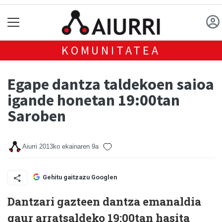
KOMUNITATEA
Egape dantza taldekoen saioa
igande honetan 19:00tan
Saroben
Aiurri
2013ko ekainaren 9a
Gehitu gaitzazu Googlen
Dantzari gazteen dantza emanaldia
gaur arratsaldeko 19:00tan hasita