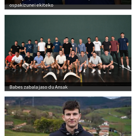
ospakizunei ekiteko
Babes zabala jaso du Ansak