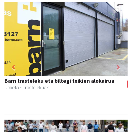
Previous
Next
Urnietako AEK euskaltegia
Urnieta
- Euskaltegiak