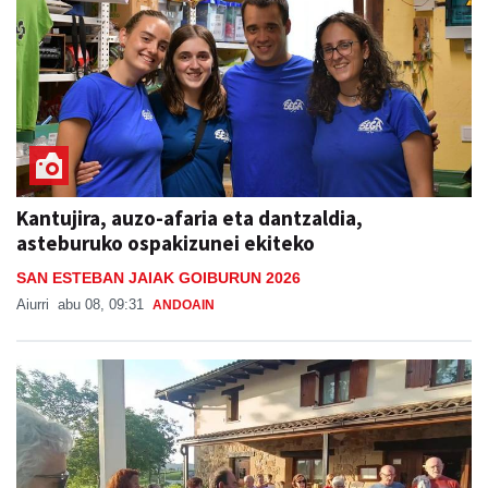
Kantujira, auzo-afaria eta dantzaldia,
asteburuko ospakizunei ekiteko
SAN ESTEBAN JAIAK GOIBURUN 2026
Aiurri
abu 08, 09:31
ANDOAIN