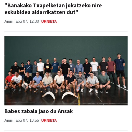
"Banakako Txapelketan jokatzeko nire
eskubidea aldarrikatzen dut"
Aiurri
abu 07, 12:00
URNIETA
Babes zabala jaso du Ansak
Aiurri
abu 07, 13:55
URNIETA