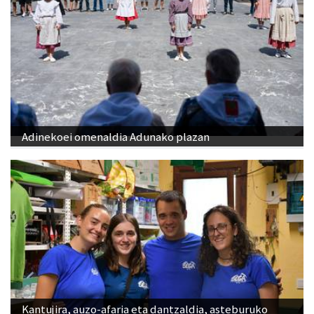
Adinekoei omenaldia Adunako plazan
Kantujira, auzo-afaria eta dantzaldia, asteburuko