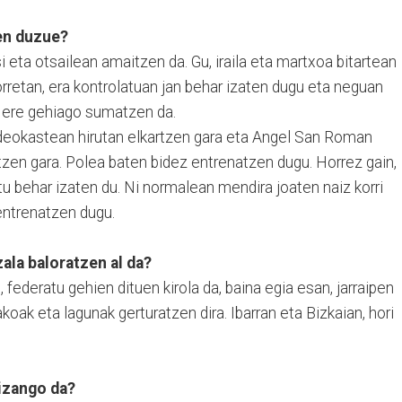
en duzue?
 eta otsailean amaitzen da. Gu, iraila eta martxoa bitartean
orretan, era kontrolatuan jan behar izaten dugu eta neguan
a ere gehiago sumatzen da.
kideokastean hirutan elkartzen gara eta Angel San Roman
tzen gara. Polea baten bidez entrenatzen dugu. Horrez gain,
tu behar izaten du. Ni normalean mendira joaten naiz korri
 entrenatzen dugu.
ala baloratzen al da?
, federatu gehien dituen kirola da, baina egia esan, jarraipen
akoak eta lagunak gerturatzen dira. Ibarran eta Bizkaian, hori
 izango da?