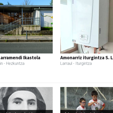
Larramendi Ikastola
Amonarriz iturgintza S. L
in
- Hezkuntza
Larraul
- Iturgintza