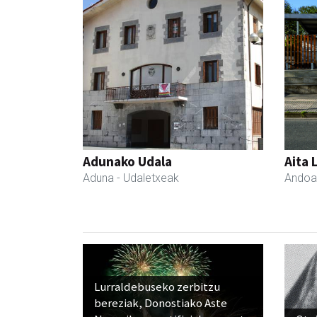
Adunako Udala
Aita 
Aduna
- Udaletxeak
Andoa
Lurraldebuseko zerbitzu
bereziak, Donostiako Aste