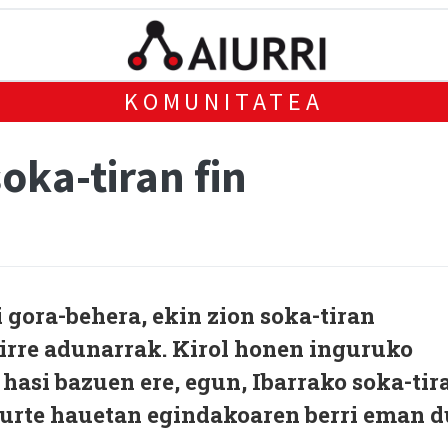
KOMUNITATEA
oka-tiran fin
i gora-behera, ekin zion soka-tiran
girre adunarrak. Kirol honen inguruko
 hasi bazuen ere, egun, Ibarrako soka-tir
i urte hauetan egindakoaren berri eman d