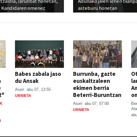
tzaldia, larunbat honetan,
Adunako jaien lehen txanp
 Kandidaren omenez
asteburu honetan
Babes zabala jaso
Burrunba, gazte
Ot
n
du Ansak
euskaltzaleen
la
e
ekimen berria
A
Aiurri
abu 07, 13:55
t"
Beterri-Buruntzan
o
URNIETA
K
Aiurri
abu 07, 07:00
Be
Ala
URNIETA
abu
N