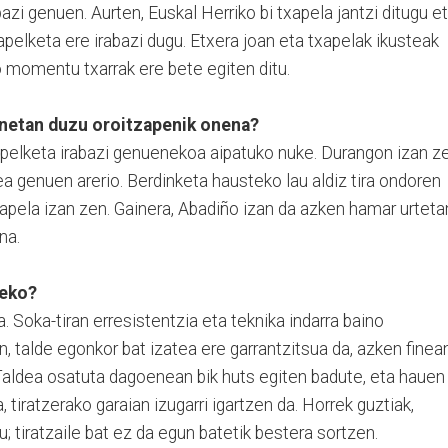
bazi genuen. Aurten, Euskal Herriko bi txapela jantzi ditugu e
pelketa ere irabazi dugu. Etxera joan eta txapelak ikusteak
momentu txarrak ere bete egiten ditu.
inetan duzu oroitzapenik onena?
xapelketa irabazi genuenekoa aipatuko nuke. Durangon izan z
 genuen arerio. Berdinketa hausteko lau aldiz tira ondoren
apela izan zen. Gainera, Abadiño izan da azken hamar urteta
na.
teko?
. Soka-tiran erresistentzia eta teknika indarra baino
n, talde egonkor bat izatea ere garrantzitsua da, azken finean
 Taldea osatuta dagoenean bik huts egiten badute, eta hauen
 tiratzerako garaian izugarri igartzen da. Horrek guztiak,
; tiratzaile bat ez da egun batetik bestera sortzen.