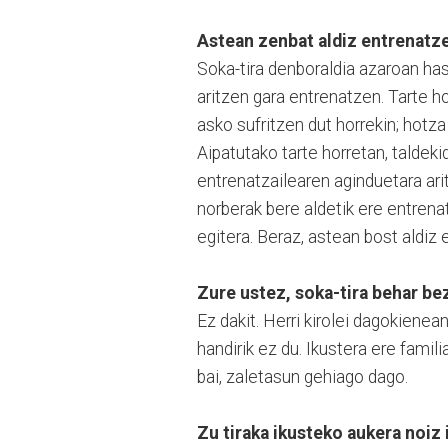
Astean zenbat aldiz entrenatz
Soka-tira denboraldia azaroan hasi
aritzen gara entrenatzen. Tarte h
asko sufritzen dut horrekin; hotz
Aipatutako tarte horretan, talde
entrenatzailearen aginduetara ari
norberak bere aldetik ere entrena
egitera. Beraz, astean bost aldiz
Zure ustez, soka-tira behar bez
Ez dakit. Herri kirolei dagokienean
handirik ez du. Ikustera ere famili
bai, zaletasun gehiago dago.
Zu tiraka ikusteko aukera noiz