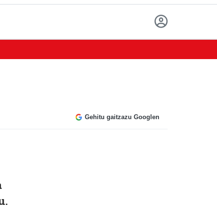
Gehitu gaitzazu Googlen
a
u.