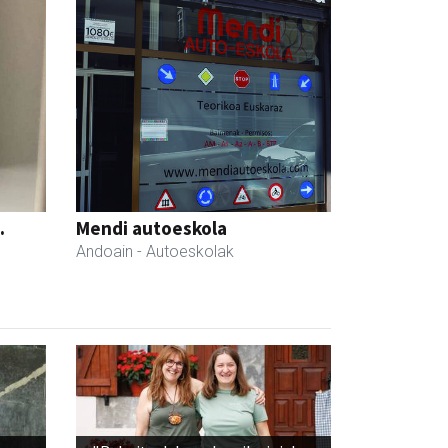
.
Mendi autoeskola
Andoain
- Autoeskolak