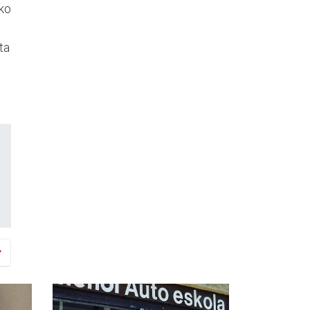
uko
ta