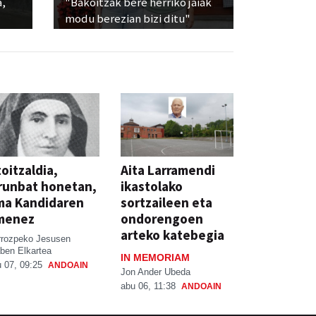
a,
"Bakoitzak bere herriko jaiak
modu berezian bizi ditu"
oitzaldia,
Aita Larramendi
runbat honetan,
ikastolako
ma Kandidaren
sortzaileen eta
menez
ondorengoen
arteko katebegia
rrozpeko Jesusen
ben Elkartea
IN MEMORIAM
 07, 09:25
ANDOAIN
Jon Ander Ubeda
abu 06, 11:38
ANDOAIN