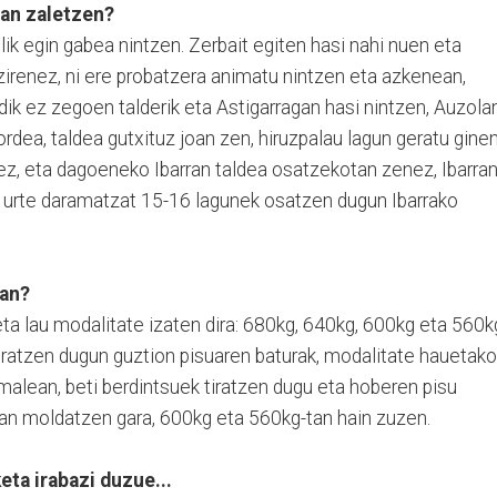
ran zaletzen?
rolik egin gabea nintzen. Zerbait egiten hasi nahi nuen eta
zirenez, ni ere probatzera animatu nintzen eta azkenean,
ndik ez zegoen talderik eta Astigarragan hasi nintzen, Auzola
 ordea, taldea gutxituz joan zen, hiruzpalau lagun geratu gine
ez, eta dagoeneko Ibarran taldea osatzekotan zenez, Ibarra
 urte daramatzat 15-16 lagunek osatzen dugun Ibarrako
ran?
ta lau modalitate izaten dira: 680kg, 640kg, 600kg eta 560k
tiratzen dugun guztion pisuaren baturak, modalitate hauetako
malean, beti berdintsuek tiratzen dugu eta hoberen pisu
an moldatzen gara, 600kg eta 560kg-tan hain zuzen.
eta irabazi duzue...