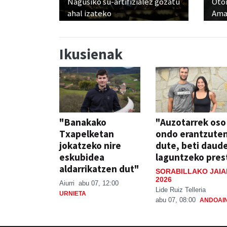
Nagusiko su-artifizialez gozatu
Otoi
ahal izateko
Ama
Ikusienak
"Banakako
"Auzotarrek oso
Txapelketan
ondo erantzute
jokatzeko nire
dute, beti daud
eskubidea
laguntzeko pres
aldarrikatzen dut"
SORABILLAKO JAIA
2026
Aiurri
abu 07, 12:00
Lide Ruiz Telleria
URNIETA
abu 07, 08:00
ANDOAI