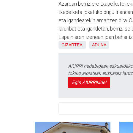
Azaroan berriz ere txapelketei e
txapelketa jokatuko dugu Irlanda
eta igandearekin amaitzen dira. O
larunbat eta igandetan, berriz, s
Espainiaren izenean joan behar i
GIZARTEA
ADUNA
AIURRI hedabideak eskualdeko n
tokiko albisteak euskaraz lan
Egin AIURRIkide!