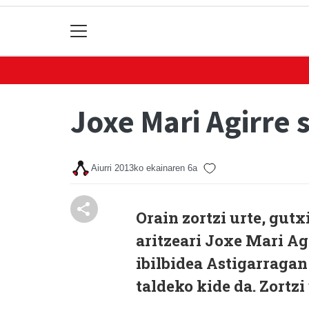
Joxe Mari Agirre s
Aiurri
2013ko ekainaren 6a
Orain zortzi urte, gutx
aritzeari Joxe Mari A
ibilbidea Astigarragan
taldeko kide da. Zortz