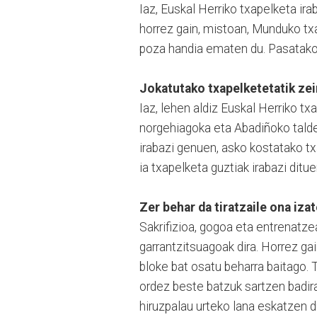
Iaz, Euskal Herriko txapelketa ira
horrez gain, mistoan, Munduko txa
poza handia ematen du. Pasatako 
Jokatutako txapelketetatik ze
Iaz, lehen aldiz Euskal Herriko t
norgehiagoka eta Abadiñoko taldea
irabazi genuen, asko kostatako tx
ia txapelketa guztiak irabazi ditue
Zer behar da tiratzaile ona iza
Sakrifizioa, gogoa eta entrenatzea
garrantzitsuagoak dira. Horrez gai
bloke bat osatu beharra baitago.
ordez beste batzuk sartzen badira,
hiruzpalau urteko lana eskatzen du