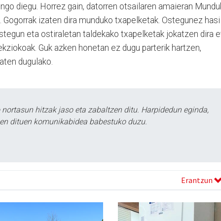
kingo diegu. Horrez gain, datorren otsailaren amaieran Mund
n. Gogorrak izaten dira munduko txapelketak. Ostegunez hasi
stegun eta ostiraletan taldekako txapelketak jokatzen dira e
elekziokoak. Guk azken honetan ez dugu parterik hartzen,
zaten dugulako.
ortasun hitzak jaso eta zabaltzen ditu. Harpidedun eginda,
tzen dituen komunikabidea babestuko duzu.
Erantzun