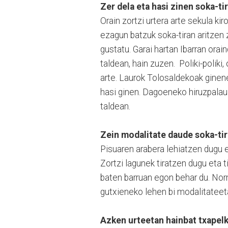
Zer dela eta hasi zinen soka-ti
Orain zortzi urtera arte sekula ki
ezagun batzuk soka-tiran aritzen 
gustatu. Garai hartan Ibarran orai
taldean, hain zuzen. Poliki-poliki,
arte. Laurok Tolosaldekoak ginen
hasi ginen. Dagoeneko hiruzpalau
taldean.
Zein modalitate daude soka-ti
Pisuaren arabera lehiatzen dugu e
Zortzi lagunek tiratzen dugu eta 
baten barruan egon behar du. Nor
gutxieneko lehen bi modalitateet
Azken urteetan hainbat txapelk