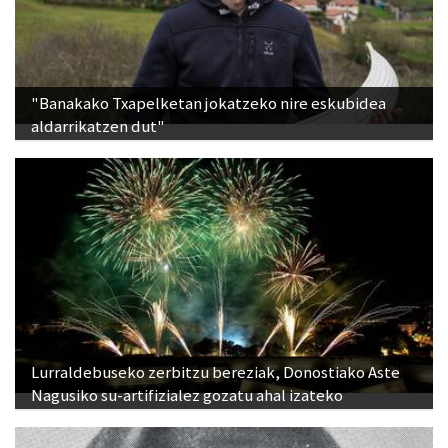
"Banakako Txapelketan jokatzeko nire eskubidea
aldarrikatzen dut"
Lurraldebuseko zerbitzu bereziak, Donostiako Aste
Nagusiko su-artifizialez gozatu ahal izateko