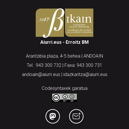
Aiurri.eus - Erroitz BM
Arantzibia plaza, 4-5 behea | ANDOAIN
Tel.: 943 300 732 | Faxa: 943 300 731
andoain@aiurri.eus | idazkaritza@aiurri.eus
Codesyntaxek garatua