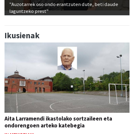
"Auzotarrek oso ondo erantzuten dute, beti daude
laguntzeko prest"
Ikusienak
Aita Larramendi ikastolako sortzaileen eta
ondorengoen arteko katebegia