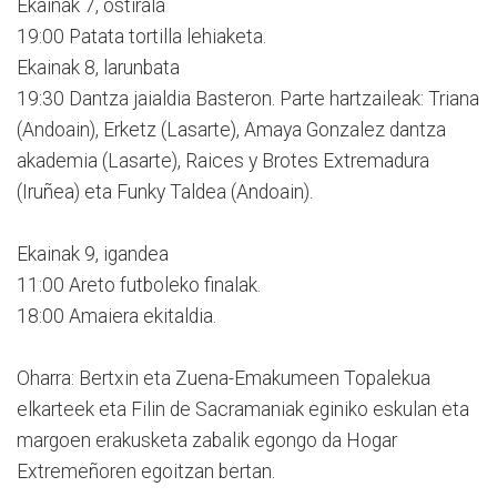
Ekainak 7, ostirala
19:00 Patata tortilla lehiaketa.
Ekainak 8, larunbata
19:30 Dantza jaialdia Basteron. Parte hartzaileak: Triana
(Andoain), Erketz (Lasarte), Amaya Gonzalez dantza
akademia (Lasarte), Raices y Brotes Extremadura
(Iruñea) eta Funky Taldea (Andoain).
Ekainak 9, igandea
11:00 Areto futboleko finalak.
18:00 Amaiera ekitaldia.
Oharra: Bertxin eta Zuena-Emakumeen Topalekua
elkarteek eta Filin de Sacramaniak eginiko eskulan eta
margoen erakusketa zabalik egongo da Hogar
Extremeñoren egoitzan bertan.