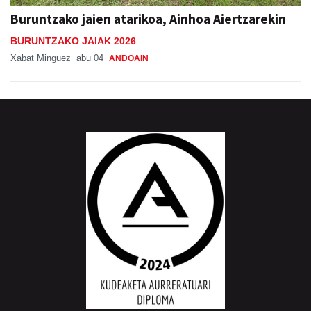
Buruntzako jaien atarikoa, Ainhoa Aiertzarekin
BURUNTZAKO JAIAK 2026
Xabat Minguez
abu 04
ANDOAIN