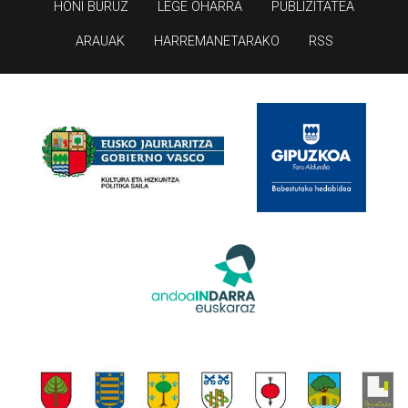
HONI BURUZ
LEGE OHARRA
PUBLIZITATEA
ARAUAK
HARREMANETARAKO
RSS