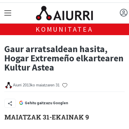
KOMUNITATEA
Gaur arratsaldean hasita,
Hogar Extremeño elkartearen
Kultur Astea
Aiurri
2013ko maiatzaren 31
Gehitu gaitzazu Googlen
MAIATZAK 31-EKAINAK 9