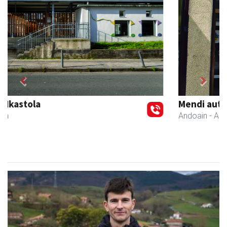
Previous
Next
Mendi autoeskola
Andoain
- Autoeskolak