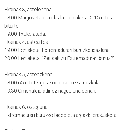
Ekainak 3, astelehena
18:00 Margoketa eta idazlan lehiaketa, 5-15 urtera
bitarte.
19:00 Txokolatada.
Ekainak 4, asteartea
19:00 Lehiaketa: Extremadurari buruzko idazlana.
20:00 Lehiaketa: “Zer dakizu Extremadurari buruz?”.
Ekainak 5, asteazkena
18:00 65 urtetik gorakoentzat zizka-mizkak.
19:30 Omenaldia adinez nagusiena denari.
Ekainak 6, osteguna
Extremadurari buruzko bideo eta argazki erakusketa.