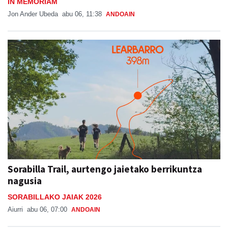
IN MEMORIAM
Jon Ander Ubeda
abu 06, 11:38
ANDOAIN
Sorabilla Trail, aurtengo jaietako berrikuntza
nagusia
SORABILLAKO JAIAK 2026
Aiurri
abu 06, 07:00
ANDOAIN