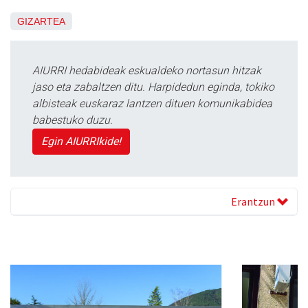
GIZARTEA
AIURRI hedabideak eskualdeko nortasun hitzak
jaso eta zabaltzen ditu. Harpidedun eginda, tokiko
albisteak euskaraz lantzen dituen komunikabidea
babestuko duzu.
Egin AIURRIkide!
Erantzun