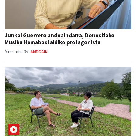
Junkal Guerrero andoaindarra, Donostiako
Musika Hamabostaldiko protagonista
Aiurri
abu 05
ANDOAIN