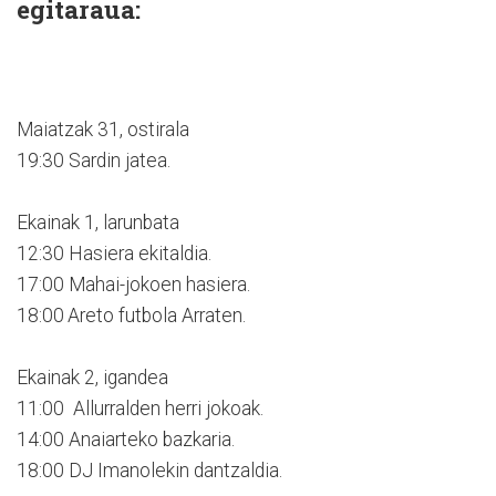
egitaraua:
Maiatzak 31, ostirala
19:30 Sardin jatea.
Ekainak 1, larunbata
12:30 Hasiera ekitaldia.
17:00 Mahai-jokoen hasiera.
18:00 Areto futbola Arraten.
Ekainak 2, igandea
11:00 Allurralden herri jokoak.
14:00 Anaiarteko bazkaria.
18:00 DJ Imanolekin dantzaldia.