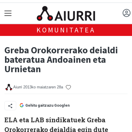
KOMUNITATEA
Greba Orokorrerako deialdi
bateratua Andoainen eta
Urnietan
Aiurri
2013ko maiatzaren 28a
Gehitu gaitzazu Googlen
ELA eta LAB sindikatuek Greba
Orokorrerako deialdia egin dute