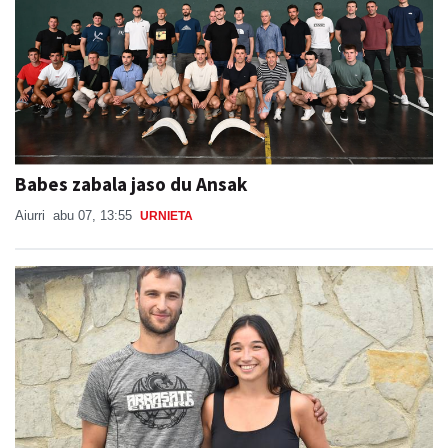
Babes zabala jaso du Ansak
Aiurri
abu 07, 13:55
URNIETA