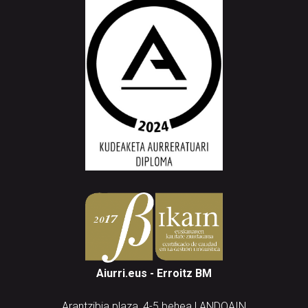
Aiurri.eus - Erroitz BM
Arantzibia plaza, 4-5 behea | ANDOAIN