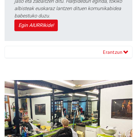
jaso eta zabaltzen ditu. Harpidedun eginda, tokiko
albisteak euskaraz lantzen dituen komunikabidea
babestuko duzu.
Egin AIURRIkide!
Erantzun