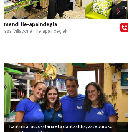
Previous
Next
Amane
Amasa-Villabona
- Arropa-dendak
Kantujira, auzo-afaria eta dantzaldia, asteburuko