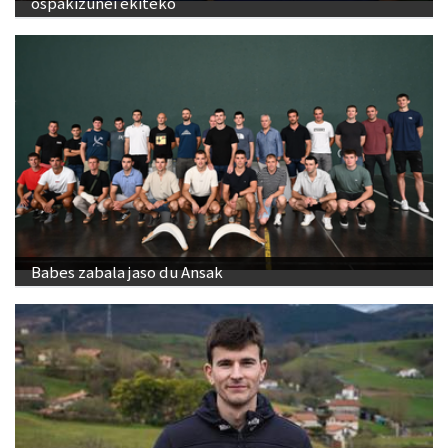
ospakizunei ekiteko
Babes zabala jaso du Ansak