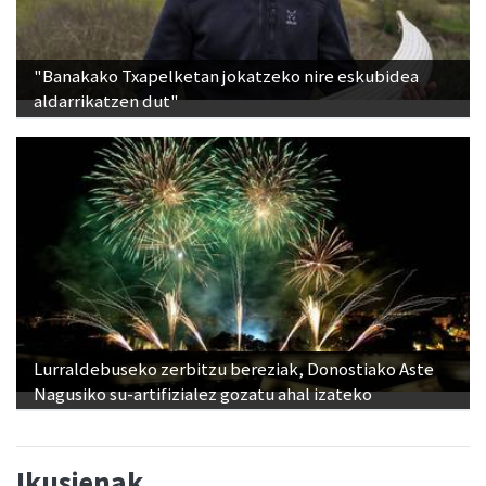
"Banakako Txapelketan jokatzeko nire eskubidea
aldarrikatzen dut"
Lurraldebuseko zerbitzu bereziak, Donostiako Aste
Nagusiko su-artifizialez gozatu ahal izateko
Ikusienak