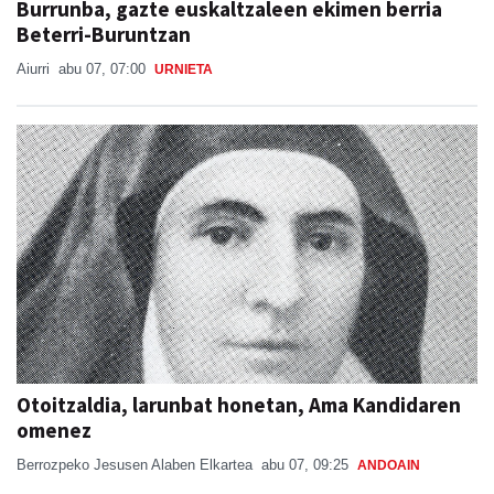
Burrunba, gazte euskaltzaleen ekimen berria
Beterri-Buruntzan
Aiurri
abu 07, 07:00
URNIETA
Otoitzaldia, larunbat honetan, Ama Kandidaren
omenez
Berrozpeko Jesusen Alaben Elkartea
abu 07, 09:25
ANDOAIN