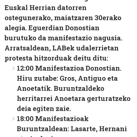
Euskal Herrian datorren
ostegunerako, maiatzaren 30erako
alegia. Eguerdian Donostian
burutuko da manifestazio nagusia.
Arratsaldean, LABek udalerrietan
protesta hitzorduak deitu ditu:
12:00 Manifestazioa Donostian
.
Hiru zutabe: Gros, Antiguo eta
Anoetatik. Buruntzaldeko
herritarrei Anoetara gerturatzeko
deia egiten zaie.
18:00 Manifestazioak
Buruntzaldean
: Lasarte, Hernani