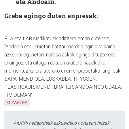
eta Andoain.
Greba egingo duten enpresak:
ELA eta LAB sindikatuek aditzera eman dutenez,
"Andoain eta Urnietan batzar mordoa egin dira baina
azken bi egunetan npresa askok egingo dituzte ere.
Oraingoz eta ditugun datuen arabera hauek dira
momentuz kalera aterako diren enpresetako langileak:
SAPA, MENDIOLA, EUSKABEA, THYSSEN,
PLASTIGAUR, MENDI, BRAHER, ANDOAINGO UDALA,
ITV, DEMAN".
GIZARTEA
AIURRI hedabideak eskualdeko nortasun hitzak