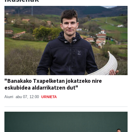
"Banakako Txapelketan jokatzeko nire
eskubidea aldarrikatzen dut"
Aiurri
abu 07, 12:00
URNIETA