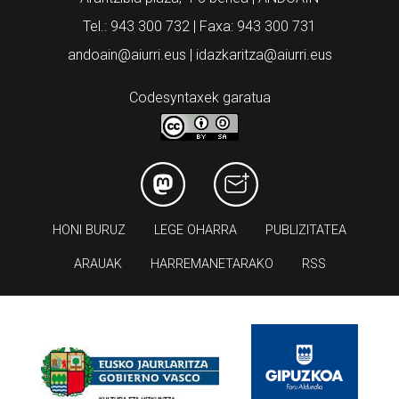
Tel.: 943 300 732 | Faxa: 943 300 731
andoain@aiurri.eus | idazkaritza@aiurri.eus
Codesyntaxek garatua
HONI BURUZ
LEGE OHARRA
PUBLIZITATEA
ARAUAK
HARREMANETARAKO
RSS