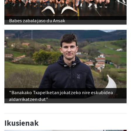
Babes zabala jaso du Ansak
"Banakako Txapelketan jokatzeko nire eskubidea
aldarrikatzen dut"
Ikusienak