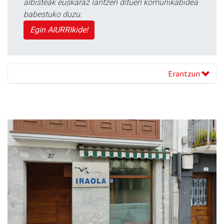
albisteak euskaraz lantzen dituen komunikabidea
babestuko duzu.
Egin AIURRIkide!
Erantzun