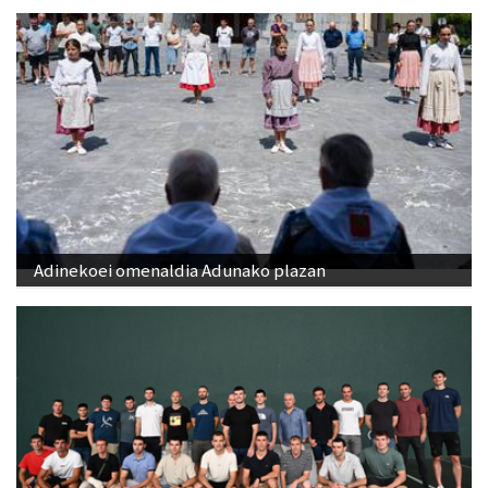
Adinekoei omenaldia Adunako plazan