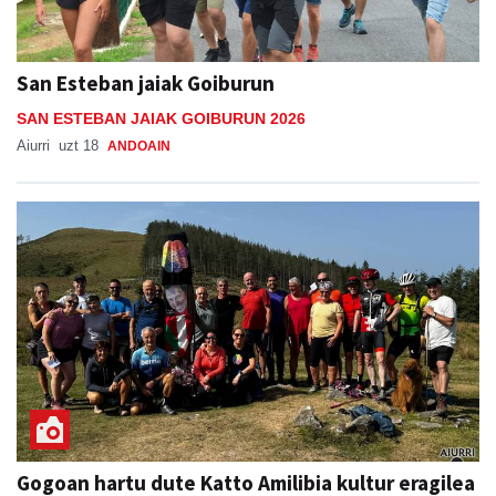
San Esteban jaiak Goiburun
SAN ESTEBAN JAIAK GOIBURUN 2026
Aiurri
uzt 18
ANDOAIN
Gogoan hartu dute Katto Amilibia kultur eragilea