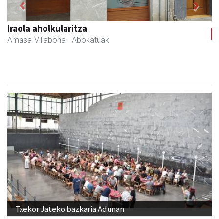
Previous
Next
Ikasmin ikasketa zentroa
Urnieta
- Ikasketa zentroak
Txekor Jateko bazkaria Adunan