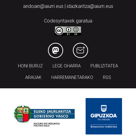
andoain@aiurri.eus | idazkaritza@aiurri.eus
Codesyntaxek garatua
HONI BURUZ
LEGE OHARRA
PUBLIZITATEA
ARAUAK
HARREMANETARAKO
RSS