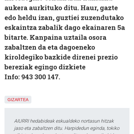
aukera aurkituko ditu. Haur, gazte
edo heldu izan, guztiei zuzendutako
eskaintza zabalik dago ekainaren 5a
bitarte. Kanpaina uztaila osora
zabaltzen da eta dagoeneko
kiroldegiko bazkide direnei prezio
bereziak egingo dizkiete
Info: 943 300 147.
GIZARTEA
AIURRI hedabideak eskualdeko nortasun hitzak
jaso eta zabaltzen ditu. Harpidedun eginda, tokiko