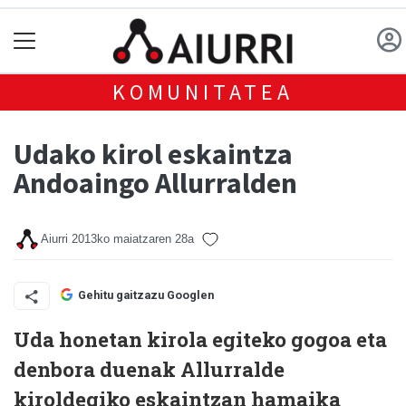
KOMUNITATEA
Udako kirol eskaintza
Andoaingo Allurralden
Aiurri
2013ko maiatzaren 28a
Gehitu gaitzazu Googlen
Uda honetan kirola egiteko gogoa eta
denbora duenak Allurralde
kiroldegiko eskaintzan hamaika