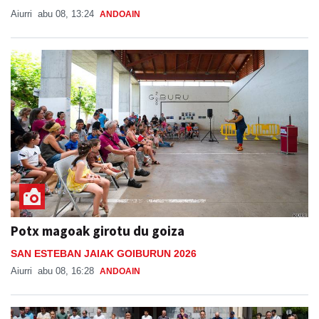
Aiurri
abu 08, 13:24
ANDOAIN
Potx magoak girotu du goiza
SAN ESTEBAN JAIAK GOIBURUN 2026
Aiurri
abu 08, 16:28
ANDOAIN